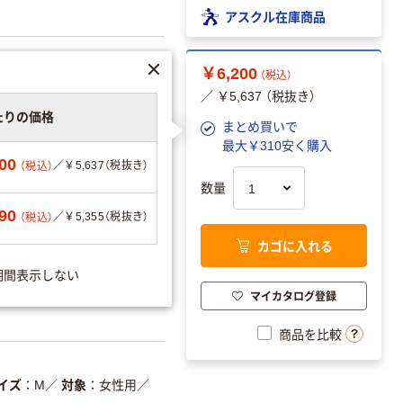
アスクル在庫商品
￥6,200
（税込）
／ ￥5,637 （税抜き）
たりの価格
ーションを見る
まとめ買いで
最大￥310安く購入
00
／￥5,637（税抜き）
（税込）
数量
可
90
／￥5,355（税抜き）
（税込）
カゴに入れる
期間表示しない
13)
／JANコード：
マイカタログ登録
商品を比較
イズ
M
／
対象
女性用
／