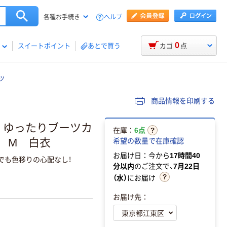
ヘルプ
各種お手続き
0
スイートポイント
あとで買う
カゴ
点
ツ
商品情報を印刷する
 ゆったりブーツカ
在庫：
6点
 M 白衣
希望の数量で在庫確認
お届け日：今から
17時間40
でも色移りの心配なし！
分以内
のご注文で、
7月22日
（水）
にお届け
お届け先：