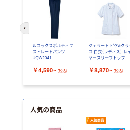
前のスライドへ
ポルティ
ルコックスポルティフ
ジェラート ピケ&クラ
パンツ
ストレートパンツ
コ 白衣（レディス） レ
 UQM2102
UQW2041
ヤースリーブトップス
613
~
￥4,590~
￥8,870~
（税込）
（税込）
（税込）
人気の商品
人気商品