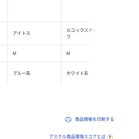
ルコックスポルティ
ルコック
アイトス
フ
フ
M
M
MA
ブルー系
ホワイト系
ホワイト
女性用
女性用
女性用
商品情報を印刷する
アスクル商品環境スコアとは