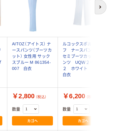
次へ
レ
AITOZ（アイトス） ナ
ルコックスポルティ
ルコック
リ
ースパンツ（ブーツカ
フ ナースパンツ
フ ナ
ット） 女性用 サック
セミブーツカットパ
ブーツカ
ダ
スブルー M 861354-
ンツ UQＷ２０１
ツ UQ
007 白衣
２ ホワイト Ｍ
ホワイト
白衣
衣
￥2,800
￥6,200
￥6,2
（税込）
（税込）
数量
数量
数量
カゴへ
カゴへ