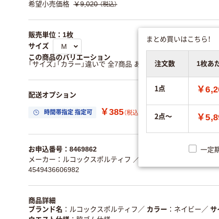
希望小売価格
￥9,020
（税込）
販売単位：1枚
まとめ買いはこちら！
サイズ
この商品のバリエーション
注文数
1枚あ
「サイズ」「カラー」違いで 全7商品 あります。
すべてのバリエ
1点
￥6,2
配送オプション
￥385
時間帯指定 指定可
置き場所指定 利用
（税込）
2点～
￥5,8
お申込番号：8469862
一定
メーカー：ルコックスポルティフ
／型番：QNW2013(UQW20
4549436606982
商品詳細
ブランド名
ルコックスポルティフ
／
カラー
ネイビー
／
サ