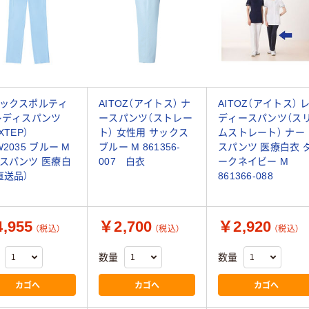
ックスポルティ
AITOZ（アイトス） ナ
AITOZ（アイトス） 
レディスパンツ
ースパンツ（ストレー
ディースパンツ（ス
XTEP）
ト） 女性用 サックス
ムストレート） ナー
W2035 ブルー M
ブルー M 861356-
スパンツ 医療白衣 
スパンツ 医療白
007 白衣
ークネイビー M
直送品）
861366-088
,955
￥2,700
￥2,920
（税込）
（税込）
（税込）
数量
数量
カゴへ
カゴへ
カゴへ