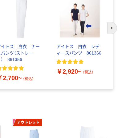
次のスライド
アイトス 白衣 ナー
アイトス 白衣 レデ
KAZEN 
スパンツ（ストレー
ィースパンツ 861366
クス 163
） 861356
￥5,130
￥2,920~
（税込）
￥2,700~
（税込）
アウトレット