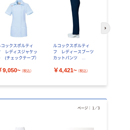
次のスライド
ルコックスポルティ
ルコックスポルティ
日幼 カラ
フ レディスジャケッ
フ レディースブーツ
口
ト (チェックテープ）
カットパンツ
UQW2032
￥502~
￥9,050~
￥4,421~
（税込）
（税込）
ページ：
1
／
3