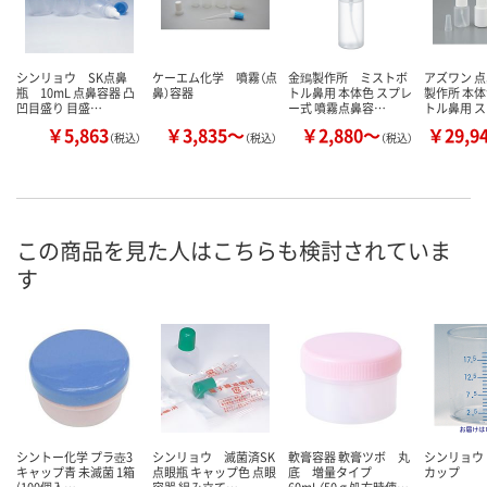
シンリョウ SK点鼻
ケーエム化学 噴霧（点
金鵄製作所 ミストボ
アズワン 点
瓶 10mL 点鼻容器 凸
鼻）容器
トル鼻用 本体色 スプレ
製作所 本体
凹目盛り 目盛…
ー式 噴霧点鼻容…
トル鼻用 
￥5,863
￥3,835～
￥2,880～
￥29,9
（税込）
（税込）
（税込）
この商品を見た人はこちらも検討されていま
す
シントー化学 プラ壺3
シンリョウ 滅菌済SK
軟膏容器 軟膏ツボ 丸
シンリョウ
キャップ青 未滅菌 1箱
点眼瓶 キャップ色 点眼
底 増量タイプ
カップ