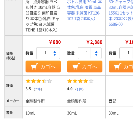
所 点鼻容器 ラベ
ボトル鼻用 30mL 本
30・キャップ付
ル付き 10mL容器 凸
体色:乳白 噴霧 点鼻
30mL容器 未
凹目盛り 刻印目盛
容器 未滅菌 KT120-
15561 1セット
り 本体色:乳白 キャ
102 1袋（10本入）
本:20本×2袋） 
ップ色:白 未滅菌
6686-00
TENB 1袋（10本入）
￥880
￥2,880
￥10
数量
数量
数量
価格
(税込)
カゴへ
カゴへ
カ
評価
3.5
4.0
（
7件
）
（
1件
）
金鵄製作所
金鵄製作所
西部
メーカー
10mL
30mL
30mL
容量
未滅菌
未滅菌
未滅菌
滅菌区分