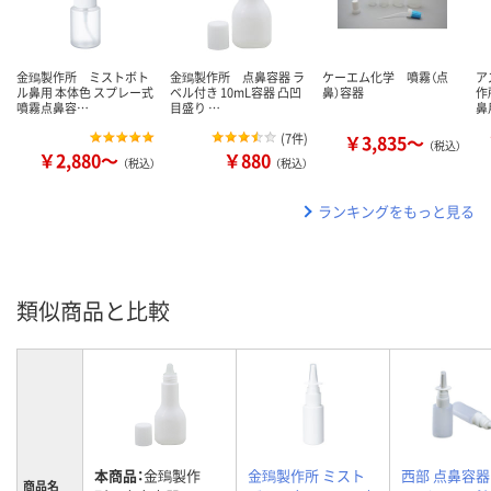
金鵄製作所 ミストボト
金鵄製作所 点鼻容器 ラ
ケーエム化学 噴霧（点
ア
ル鼻用 本体色 スプレー式
ベル付き 10mL容器 凸凹
鼻）容器
作
噴霧点鼻容…
目盛り …
鼻
(
7件
)
￥3,835～
（税込）
￥2,880～
￥880
（税込）
（税込）
ランキングをもっと見る
類似商品と比較
本商品：
金鵄製作
金鵄製作所 ミスト
西部 点鼻容器
商品名