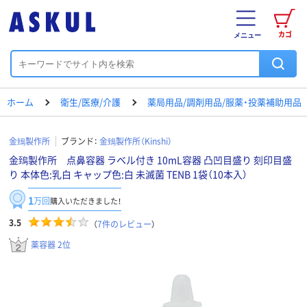
カゴ
メニュー
ホーム
衛生/医療/介護
薬局用品/調剤用品/服薬・投薬補助用品
金鵄製作所
ブランド：
金鵄製作所（Kinshi）
金鵄製作所 点鼻容器 ラベル付き 10mL容器 凸凹目盛り 刻印目盛
り 本体色:乳白 キャップ色:白 未滅菌 TENB 1袋（10本入）
1
万回
購入いただきました！
3.5
（
7
件のレビュー
）
薬容器 2位