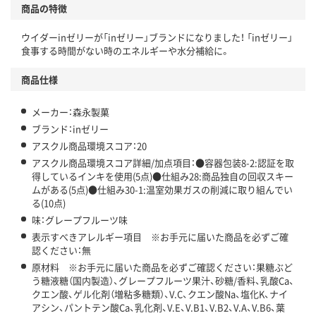
商品の特徴
温室効果ガスなどの削減
ウイダーinゼリーが「inゼリー」ブランドになりました！ 「inゼリー」
この商品の環境配慮ポイントです。下記商品詳細「
食事する時間がない時のエネルギーや水分補給に。
アスクル商品環境スコア詳細／加点項目
」で確認できます。
商品仕様
メーカー：森永製菓
ブランド：inゼリー
アスクル商品環境スコア：20
アスクル商品環境スコア詳細/加点項目：●容器包装8-2:認証を取
得しているインキを使用(5点)●仕組み28:商品独自の回収スキー
ムがある(5点)●仕組み30-1:温室効果ガスの削減に取り組んでい
る(10点)
味：グレープフルーツ味
表示すべきアレルギー項目 ※お手元に届いた商品を必ずご確
認ください：無
原材料 ※お手元に届いた商品を必ずご確認ください：果糖ぶど
う糖液糖（国内製造）、グレープフルーツ果汁、砂糖/香料、乳酸Ca、
クエン酸、ゲル化剤（増粘多糖類）、V.C、クエン酸Na、塩化K、ナイ
アシン、パントテン酸Ca、乳化剤、V.E、V.B1、V.B2、V.A、V.B6、葉