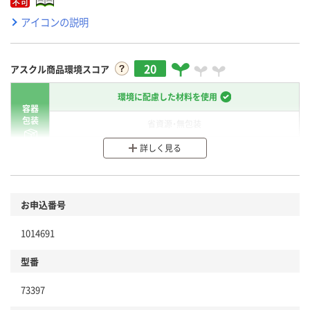
アイコンの説明
20
アスクル商品環境スコア
環境に配慮した材料を使用
容器
包装
省資源・無包装
詳しく見る
分別・リサイクルしやすい設計
環境に配慮した材料を使用
商品
お申込番号
本体
省資源・省エネ・節水
1014691
分別・リサイクルしやすい設計
型番
独自の回収スキームがある
73397
仕組
アスクルで資源循環している