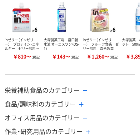
カゴへ
カゴへ
カ
inゼリー（インゼリ
大塚製薬工場 経口補
inゼリー（インゼリ
大塚製薬 
ー） プロテイン・エネ
水液 オーエスワン（OS-
ー） フルーツ食感 ゼ
ット 500m
ルギー ゼリー飲料…
1）
リー飲料 森永製菓
￥810～
￥143～
￥1,260～
￥3,8
（税込）
（税込）
（税込）
栄養補助食品のカテゴリー
食品/調味料のカテゴリー
オフィス用品のカテゴリー
作業・研究用品のカテゴリー