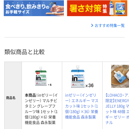
おすすめ特集一覧
類似商品と比較
本商品：
inゼリー（イ
inゼリー（インゼリ
【LOHACO・
商品名
ンゼリー） マルチビ
ー） エネルギー マス
限定】ENERGY
タミン グレープフ
カット味 1セット（1
JELLY 180g
ルーツ味 1セット（1
個（180g）×36） 栄養
ット味 48個 
個（180g）×6） 栄養
機能食品 森永製菓
ギー ゼリー 
機能食品 森永製菓
ナル