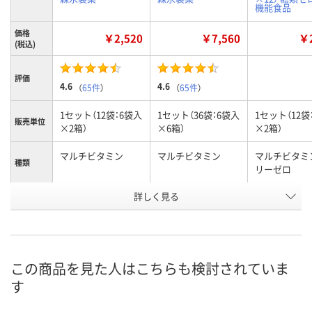
機能食品
価格
￥2,520
￥7,560
￥2
(税込)
評価
4.6
4.6
（
65件
）
（
65件
）
1セット（12袋：6袋入
1セット（36袋：6袋入
1セット（12袋
販売単位
×2箱）
×6箱）
×2箱）
マルチビタミン
マルチビタミン
マルチビタミ
種類
リーゼロ
お申込番
詳しく見る
XK64374
NA86779
XK64373
号
あり
あり
あり
在庫
8月7日（金）
8月7日（金）
8月7日（金）
お届け日
この商品を見た人はこちらも検討されていま
す
数量
数量
数量