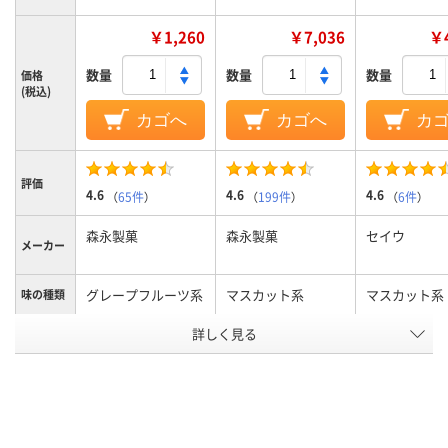
￥1,260
￥7,036
￥4
数量
数量
数量
価格
(税込)
カゴへ
カゴへ
カ
評価
4.6
4.6
4.6
（
65件
）
（
199件
）
（
6件
）
森永製菓
森永製菓
セイウ
メーカー
グレープフルーツ系
マスカット系
マスカット系
味の種類
アスクル
詳しく見る
商品環境
20
20
10
スコア