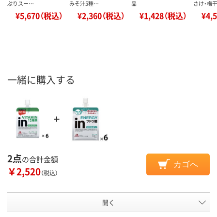
ぷりスー…
みそ汁5種…
品
さけ・梅
¥5,670（税込）
¥2,360（税込）
¥1,428（税込）
¥4,
一緒に購入する
2点
の合計金額
カゴへ
￥2,520
（税込）
開く