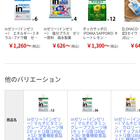
inゼリー（インゼリ
inゼリー（インゼリ
ポッカサッポロ
【LOHAC
ー） エネルギー・ミネ
ー） 塩分プラス ゼリ
（POKKA SAPPORO） キ
定】セイウ 
ラル・ブドウ糖 ゼ…
ー飲料 森永製菓
レートレモン…
JELL…
￥1,260～
￥626～
￥1,300～
￥6
（税込）
（税込）
（税込）
他のバリエーション
inゼリー（インゼリ
inゼリー（インゼリ
inゼリー（イ
商品名
ー） マルチビタミン
ー） マルチビタミン
ー） マルチビ
グレープフルーツ味
グレープフルーツ味
ン カロリー
1セット（1個（180g）
1セット（1個（180g）
パイナップル味
×12） 栄養機能食品
×36） 栄養機能食品
ット（1個（180
森永製菓
森永製菓
×12） 糖類ゼ