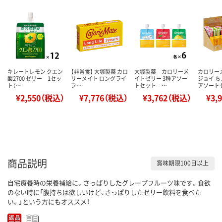
キレートレモン クエン
【非常食】 大塚製薬 カロ
大塚製薬 カロリーメ
カロリー
酸2700 ゼリー 1セッ
リーメイト ロングライ
イトゼリー 3種アソー
ジョイ 
ト（…
フ…
トセット …
アソート
¥2,550（税込）
¥7,776（税込）
¥3,762（税込）
¥3,
商品説明
賞味期限100日以上
自宅療養時の栄養補給に。さっぱりしたグレープフルーツ味です。食欲
のない時に「腹持ちは欲しいけど、さっぱりしたゼリー飲料を食べた
い。」という方にもオススメ！