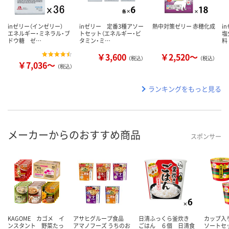
inゼリー（インゼリー）
inゼリー 定番3種アソー
熱中対策ゼリー 赤穂化成
i
エネルギー・ミネラル・ブ
トセット（エネルギー・ビ
塩
ドウ糖 ゼ…
タミン・ミ…
料
￥3,600
￥2,520～
（税込）
（税込）
￥7,036～
（税込）
ランキングをもっと見る
メーカーからのおすすめ商品
スポンサー
KAGOME カゴメ イ
アサヒグループ食品
日清ふっくら釜炊き
カップ入
ンスタント 野菜たっ
アマノフーズ うちのお
ごはん ６個 日清食
ソートセ