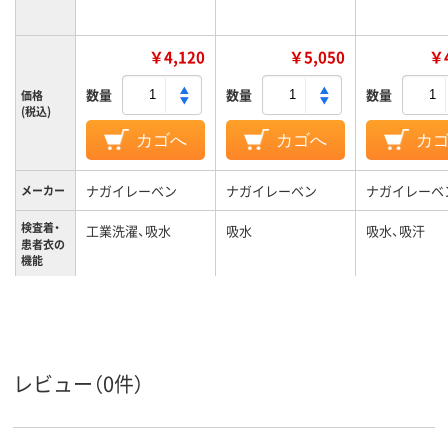
￥4,120
￥5,050
￥4
数量
数量
数量
価格
(税込)
カゴへ
カゴへ
カ
ナガイレーベン
ナガイレーベン
ナガイレーベ
メーカー
検査着・
工業洗濯、吸水
吸水
吸水、吸汗
患者衣の
機能
M
M
L
サイズ
ブルー系
ブラウン系
ブルー系
カラーグ
ループ
レビュー（0件）
男女兼用
男女兼用
対象