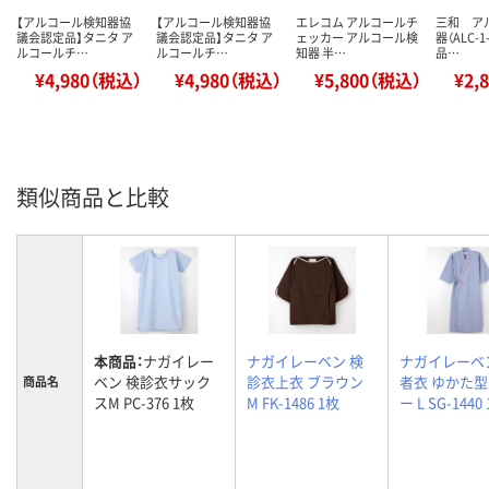
【アルコール検知器協
【アルコール検知器協
エレコム アルコールチ
三和 ア
議会認定品】タニタ ア
議会認定品】タニタ ア
ェッカー アルコール検
器（ALC-
ルコールチ…
ルコールチ…
知器 半…
品…
¥4,980（税込）
¥4,980（税込）
¥5,800（税込）
¥2,
類似商品と比較
本商品：
ナガイレー
ナガイレーベン 検
ナガイレーベ
ベン 検診衣サック
診衣上衣 ブラウン
者衣 ゆかた型
商品名
スM PC-376 1枚
M FK-1486 1枚
ー L SG-1440