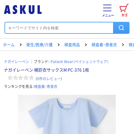
カゴ
メニュー
ホーム
衛生/医療/介護
検査用品
検査着・患者衣
検
ナガイレーベン
ブランド：
Patient Wear（ペイシェントウェア）
ナガイレーベン 検診衣サックスM PC-376 1枚
（
0
件のレビュー
）
ランキングを見る：
検査着・患者衣