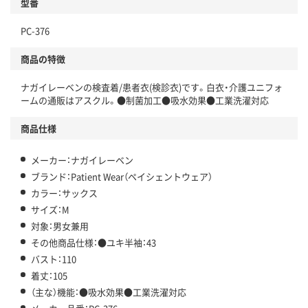
型番
PC-376
商品の特徴
ナガイレーベンの検査着/患者衣(検診衣)です。白衣・介護ユニフォ
ームの通販はアスクル。●制菌加工●吸水効果●工業洗濯対応
商品仕様
メーカー：ナガイレーベン
ブランド：Patient Wear（ペイシェントウェア）
カラー：サックス
サイズ：M
対象：男女兼用
その他商品仕様：●ユキ半袖：43
バスト：110
着丈：105
（主な）機能：●吸水効果●工業洗濯対応