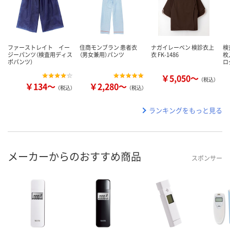
ファーストレイト イー
住商モンブラン 患者衣
ナガイレーベン 検診衣上
検
ジーパンツ（検査用ディス
（男女兼用）パンツ
衣 FK-1486
枚
ポパンツ）
ロ
￥5,050～
（税込）
￥134～
￥2,280～
（税込）
（税込）
ランキングをもっと見る
メーカーからのおすすめ商品
スポンサー