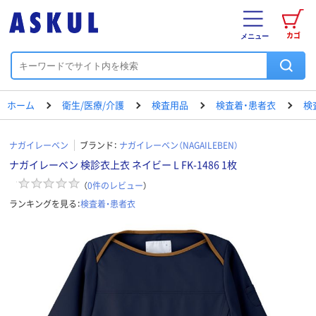
カゴ
メニュー
ホーム
衛生/医療/介護
検査用品
検査着・患者衣
検
ナガイレーベン
ブランド：
ナガイレーベン（NAGAILEBEN）
ナガイレーベン 検診衣上衣 ネイビー L FK-1486 1枚
（
0
件のレビュー
）
ランキングを見る：
検査着・患者衣