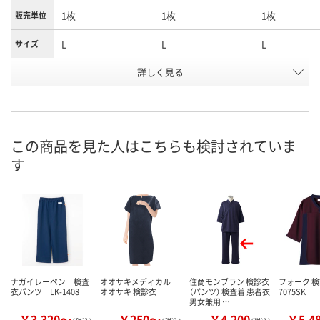
1枚
1枚
1枚
販売単位
L
L
L
サイズ
詳しく見る
ブラウン
ベージュ
ボルドー
カラー
お申込番
8329191
8334594
WUP2030
号
3点
あり
直送品
在庫
この商品を見た人はこちらも検討されていま
す
8月8日（土）
8月8日（土）
8月27日（木）
お届け日
数量
数量
数量
カゴへ
カゴへ
カ
ナガイレーベン 検査
オオサキメディカル
住商モンブラン 検診衣
フォーク 
衣パンツ LK-1408
オオサキ 検診衣
（パンツ） 検査着 患者衣
7075SK
男女兼用 …
￥3,320～
￥250～
￥4,200
￥5,4