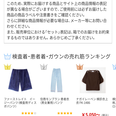
このため、実際にお届けする商品とサイト上の商品情報の表記
が異なる場合がございますので、ご使用前には必ずお届けした
商品の商品ラベルや注意書きをご確認ください。
さらに詳細な商品情報が必要な場合は、メーカー等にお問い合
わせください。
また、販売単位における「セット」表記は、箱でのお届けをお約束
するものではありません。あらかじめご了承ください。
検査着・患者着・ガウンの売れ筋ランキング
ファーストレイト イー
住商モンブラン 患者衣
ナガイレーベン 検診衣上
検
ジーパンツ（検査用ディス
（男女兼用）パンツ
衣 FK-1486
枚
ポパンツ）
ロ
￥5,050～
（税込）