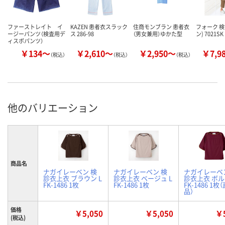
ファーストレイト イ
KAZEN 患者衣スラック
住商モンブラン 患者衣
フォーク 検
ージーパンツ（検査用デ
ス 286-98
（男女兼用）ゆかた型
ン) 7021SK
ィスポパンツ）
￥134～
￥2,610～
￥2,950～
￥7,9
（税込）
（税込）
（税込）
他のバリエーション
商品名
ナガイレーベン 検
ナガイレーベン 検
ナガイレーベ
診衣上衣 ブラウン L
診衣上衣 ベージュ L
診衣上衣 ボル
FK-1486 1枚
FK-1486 1枚
FK-1486 1枚
品）
価格
￥5,050
￥5,050
￥5
(税込)