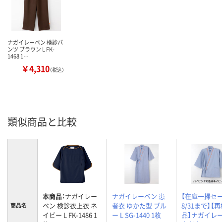
ナガイレーベン 検診パ
ンツ ブラウン L FK-
1468 1…
￥4,310
（税込）
類似商品と比較
本商品：
ナガイレー
ナガイレーベン 患
【在庫一掃セー
ベン 検診衣上衣 ネ
者衣 ゆかた型 ブル
8/31まで】【
商品名
イビー L FK-1486 1
ー L SG-1440 1枚
品】ナガイレ