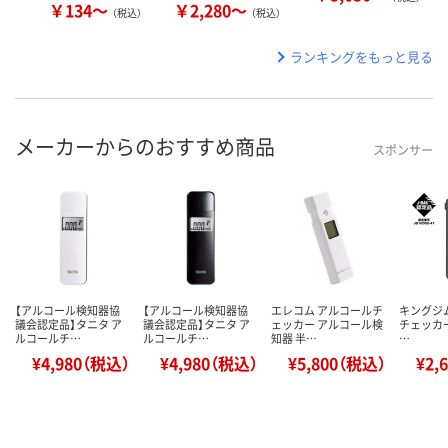
￥134～
￥2,280～
（税込）
（税込）
ランキングをもっと見る
メーカーからのおすすめ商品
スポンサー
【アルコール検知器協
【アルコール検知器協
エレコム アルコールチ
キングジ
議会認定品】タニタ ア
議会認定品】タニタ ア
ェッカー アルコール検
チェッカー 
ルコールチ…
ルコールチ…
知器 半…
…
¥4,980（税込）
¥4,980（税込）
¥5,800（税込）
¥2,