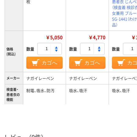
枚
患者衣 じん
（検査着 検診衣
女兼用 ブルー 
SG-1441（わ
品）
￥5,050
￥4,770
￥1
数量
数量
数量
価格
(税込)
カゴへ
カゴへ
カ
ナガイレーベン
ナガイレーベン
ナガイレーベ
メーカー
検査着・
制電、吸水、防汚
吸水、吸汗
吸水、吸汗
患者衣の
機能
L
L
EL
サイズ
ネイビー系
ブルー系
ブルー系
カラーグ
ループ