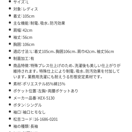
サイズ：L
対象：レディス
着丈：105cm
主な機能：制電、吸水、防汚効果
肩幅：42cm
袖丈：56cm
胸囲：106cm
適応寸法：L：着丈105cm、胸囲106cm、肩巾42cm、袖丈56cm
制菌加工：有
商品特徴：特殊プレス仕上げのため、洗濯後も美しい仕上がりが
維持されます。特殊仕上により制電、吸水、防汚効果を付加して
います。業務用洗濯にも耐えうる形態安定素材です。
素材：ポリエステル85％綿15％
ポケット位置：左胸・両腰ポケットあり
メーカー品番：KEX-5130
ボタン：シングル
袖口：袖口ヒモなし
松吉コード：16-1686-0201
袖の種類：長袖