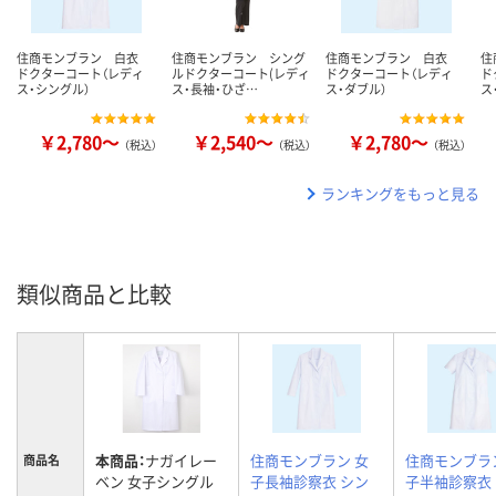
住商モンブラン 白衣
住商モンブラン シング
住商モンブラン 白衣
住
ドクターコート（レディ
ルドクターコート(レディ
ドクターコート（レディ
ド
ス・シングル）
ス・長袖・ひざ…
ス・ダブル）
ス
￥2,780～
￥2,540～
￥2,780～
（税込）
（税込）
（税込）
ランキングをもっと見る
類似商品と比較
本商品：
ナガイレー
住商モンブラン 女
住商モンブラ
商品名
ベン 女子シングル
子長袖診察衣 シン
子半袖診察衣