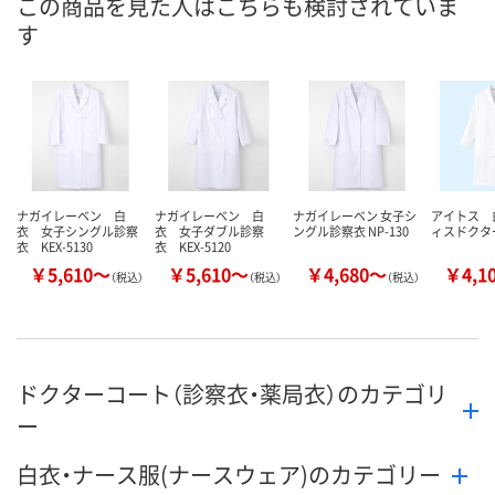
この商品を見た人はこちらも検討されていま
す
8月9日（日）
8月9日（日）
8月9日（日）
お届け日
数量
数量
数量
カゴへ
カゴへ
カ
ナガイレーベン 白
ナガイレーベン 白
ナガイレーベン 女子シ
アイトス 
衣 女子シングル診察
衣 女子ダブル診察
ングル診察衣 NP-130
ィスドクタ
衣 KEX-5130
衣 KEX-5120
￥5,610～
￥5,610～
￥4,680～
￥4,1
（税込）
（税込）
（税込）
ドクターコート（診察衣・薬局衣）のカテゴリ
ー
白衣・ナース服(ナースウェア)のカテゴリー