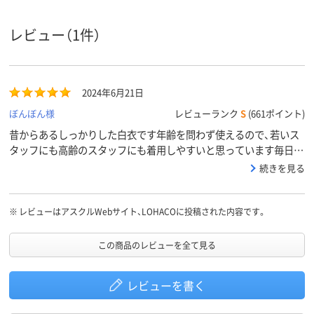
L
M
L
サイズ
レビュー（1件）
レディス
レディス
レディス
対象
長袖
半袖
袖の種類
2024年6月21日
ぼんぼん様
レビューランク
S
(661ポイント)
昔からあるしっかりした白衣です年齢を問わず使えるので、若いス
タッフにも高齢のスタッフにも着用しやすいと思っています毎日、
じゃぶじゃぶ洗うのですが、しっかりしていて長持ちします
続きを見る
※
レビューはアスクルWebサイト、LOHACOに投稿された内容です。
この商品のレビューを全て見る
レビューを書く