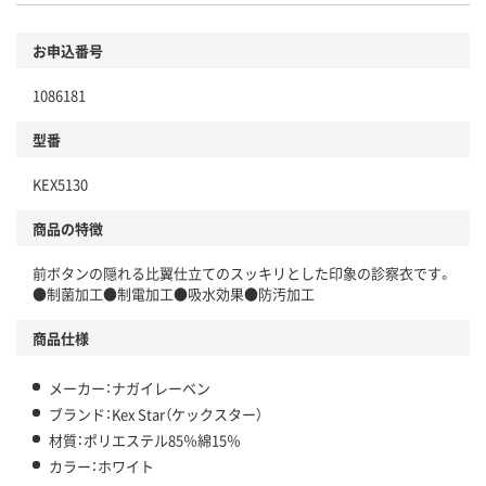
お申込番号
1086181
型番
KEX5130
商品の特徴
前ボタンの隠れる比翼仕立てのスッキリとした印象の診察衣です。
●制菌加工●制電加工●吸水効果●防汚加工
商品仕様
メーカー：ナガイレーベン
ブランド：Kex Star（ケックスター）
材質：ポリエステル85％綿15％
カラー：ホワイト