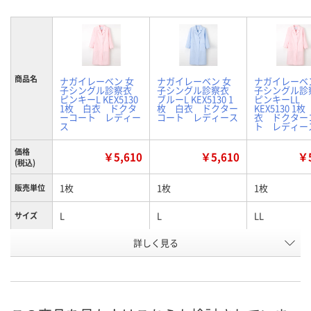
商品名
ナガイレーベン 女
ナガイレーベン 女
ナガイレーベ
子シングル診察衣
子シングル診察衣
子シングル診
ピンキーL KEX5130
ブルーL KEX5130 1
ピンキーLL
1枚 白衣 ドクタ
枚 白衣 ドクター
KEX5130 1
ーコート レディー
コート レディース
衣 ドクター
ス
ト レディー
価格
￥5,610
￥5,610
￥5
(税込)
1枚
1枚
1枚
販売単位
L
L
LL
サイズ
詳しく見る
ピンク
ブルー
ピンク
カラー
お申込番
1086233
1086270
1086242
号
2点
5点
3点
在庫