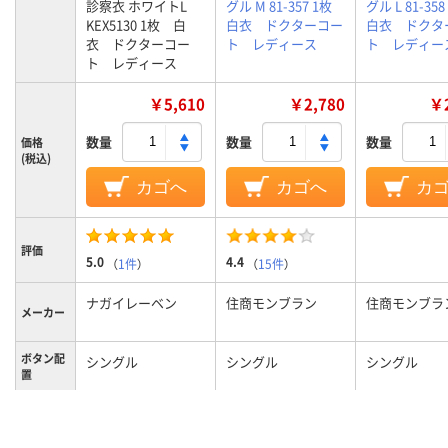
診察衣 ホワイトL
グル M 81-357 1枚
グル L 81-3
KEX5130 1枚 白
白衣 ドクターコー
白衣 ドクタ
衣 ドクターコー
ト レディース
ト レディー
ト レディース
￥5,610
￥2,780
￥2
数量
数量
数量
価格
(税込)
カゴへ
カゴへ
カ
評価
5.0
4.4
（
1件
）
（
15件
）
ナガイレーベン
住商モンブラン
住商モンブラ
メーカー
ボタン配
シングル
シングル
シングル
置
カラーグ
ホワイト系
ホワイト系
ホワイト系
ループ