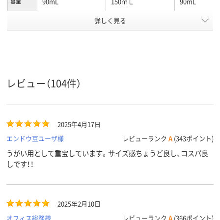
90mL
150ｍＬ
90mL
容量
アスクル
詳しく見る
商品環境
10
15
15
スコア
レビュー（104件）
2025年4月17日
エンドウ豆ユーザ様
レビューランク
A
(343ポイント)
うがい用として重宝しています。サイズ感ちょうど良し、コスパ良
しです！！
2025年2月10日
オフィス総務様
レビューランク
A
(366ポイント)