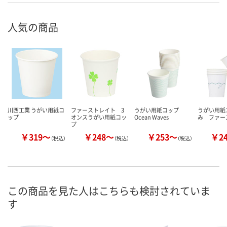
人気の商品
川西工業 うがい用紙コ
ファーストレイト 3
うがい用紙コップ
うがい用紙
ップ
オンスうがい用紙コッ
Ocean Waves
み ファー
プ
￥319～
￥248～
￥253～
￥2
（税込）
（税込）
（税込）
この商品を見た人はこちらも検討されていま
す