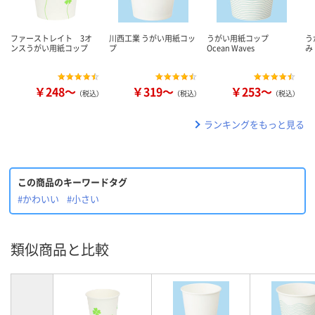
ファーストレイト 3オ
川西工業 うがい用紙コッ
うがい用紙コップ
う
ンスうがい用紙コップ
プ
Ocean Waves
み
￥248～
￥319～
￥253～
（税込）
（税込）
（税込）
ランキングをもっと見る
この商品のキーワードタグ
#かわいい
#小さい
類似商品と比較