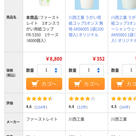
本商品：
ファースト
川西工業 うがい用
川西工業 う
商品名
レイト 3オンスう
紙コップ5オンス 無
紙コップ3オン
がい用紙コップ
地 AK96005 1袋(100
ーシャンウェ
FR-5350 1ケース
個入) オリジナル
AK95003 1袋
（4000個入）
入） オリジナ
￥8,800
￥352
数量
数量
数量
価格
(税込)
カゴへ
カゴへ
カ
評価
4.6
4.4
4.5
（
104件
）
（
33件
）
（
34件
）
ファーストレイト
川西工業
川西工業
メーカー