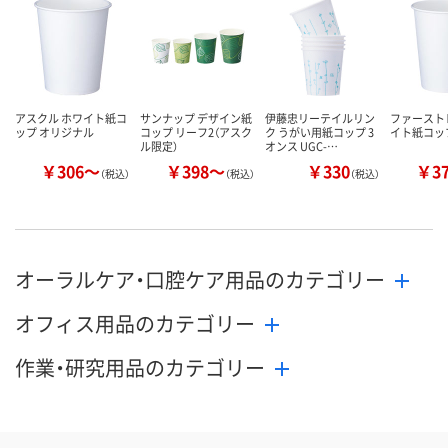
アスクル ホワイト紙コ
サンナップ デザイン紙
伊藤忠リーテイルリン
ファースト
ップ オリジナル
コップ リーフ2（アスク
ク うがい用紙コップ 3
イト紙コッ
ル限定）
オンス UGC-…
￥306～
￥398～
￥330
￥3
（税込）
（税込）
（税込）
オーラルケア・口腔ケア用品のカテゴリー
オフィス用品のカテゴリー
作業・研究用品のカテゴリー