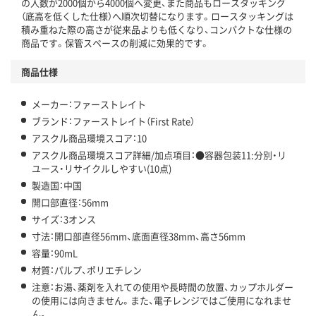
の入数が2000個から4000個へ変更、また商品もロースタッキング
アスクル商品環境スコア詳細／加点項目
」で確認できます。
（底高を低くした仕様）へ順次切替になります。ロースタッキングは
積み重ねた際の高さが従来品よりも低くなり、コンパクトな仕様の
商品です。保管スペースの削減に効果的です。
商品仕様
メーカー：ファーストレイト
ブランド：ファーストレイト（First Rate）
アスクル商品環境スコア：10
アスクル商品環境スコア詳細/加点項目：●容器包装11:分別・リ
ユース・リサイクルしやすい(10点)
製造国：中国
開口部直径：56mm
サイズ：3オンス
寸法：開口部直径56mm、底面直径38mm、高さ56mm
容量：90mL
材質：パルプ、ポリエチレン
注意：お湯、薬剤を入れての使用や長時間の放置、カップホルダー
の使用には向きません。また、電子レンジではご使用になれませ
ん。