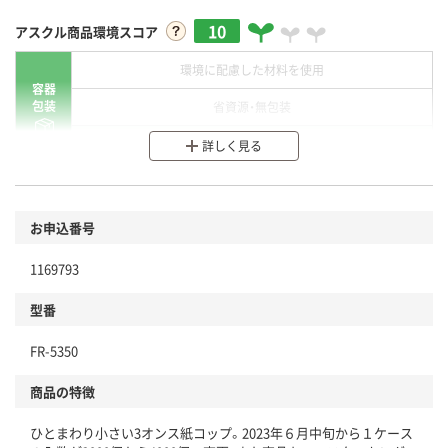
10
アスクル商品環境スコア
環境に配慮した材料を使用
容器
包装
省資源・無包装
分別・リサイクルしやすい設計
詳しく見る
環境に配慮した材料を使用
商品
お申込番号
本体
省資源・省エネ・節水
1169793
分別・リサイクルしやすい設計
型番
独自の回収スキームがある
仕組
FR-5350
アスクルで資源循環している
商品の特徴
温室効果ガスなどの削減
ひとまわり小さい3オンス紙コップ。2023年６月中旬から１ケース
この商品の環境配慮ポイントです。下記商品詳細「