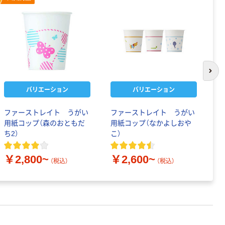
次の
バリエーション
バリエーション
ファーストレイト うがい
ファーストレイト うがい
【
用紙コップ（森のおともだ
用紙コップ（なかよしおや
ル
ち2）
こ）
ル
5
ケ
￥2,800~
￥2,600~
￥
（税込）
（税込）