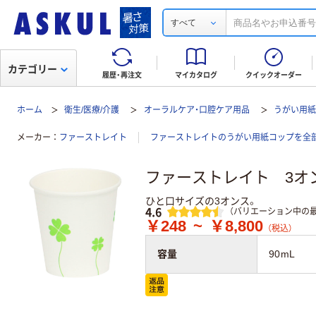
すべて
カテゴリー
履歴・再注文
マイカタログ
クイックオーダー
ホーム
衛生/医療/介護
オーラルケア・口腔ケア用品
うがい用
メーカー
ファーストレイト
ファーストレイトのうがい用紙コップを全
ファーストレイト 3オ
ひと口サイズの3オンス。
レビュー
4.6
（バリエーション中の最
￥248
~
￥8,800
（税込）
容量
90mL