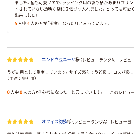
ました。柄も可愛いので、ラッピング用の袋も柄があまりプリン
トされていない透明な袋に２個づつ入れました。とっても可愛
出来ました♪
5
人中
4
人の方が「参考になった!」と言っています。
（レビューランクA）
レビュー
エンドウ豆ユーザ
様
うがい用として重宝しています。サイズ感ちょうど良し、コスパ良し
（用途：会社用）
0
人中
0
人の方が「参考になった!」と言っています。
このレビュ
（レビューランクA）
レビュー日 
オフィス総務
様