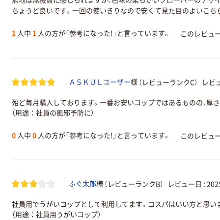
無地は無機質に感じられますが、色味の柔らかいクローバーのデザ
ちょうど良いです。一回の使いきりなので安くて見た目のよいこち
1
人中
1
人の方が「参考になった!」と言っています。
このレビュ
（レビューランクC）
レビュ
ＡＳＫＵＬユーザー
様
殆ど毎月購入しております。一番お安いコップではあるものの、厚さ
（用途：社員の風邪予防に）
0
人中
0
人の方が「参考になった!」と言っています。
このレビュ
（レビューランクB）
レビュー日 :
20
ふぐ太郎
様
社員用でうがいコップとして利用してます。コスパはいい方と思い
（用途：社員用うがいコップ）