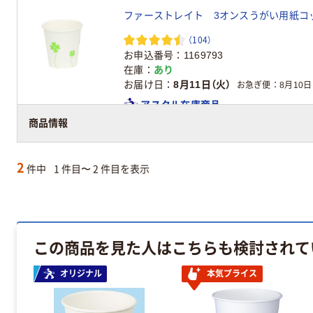
ファーストレイト 3オンスうがい用紙コップ 
（104）
お申込番号
1169793
在庫
あり
お届け日
8月11日（火）
お急ぎ便
8月10日
アスクル在庫商品
商品情報
2
件中
1 件目〜 2 件目を表示
この商品を見た人はこちらも検討されて
オリジナル
本気プライス