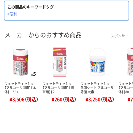
この商品のキーワードタグ
#便利
メーカーからのおすすめ商品
スポンサー
ウェットティッシュ
ウェットティッシュ
ウェットティッシュ
ウェット
【アルコール消毒】【本
【アルコール消毒】【携
除菌シート アルコール
【アルコー
体】エリエ…
帯用】【2…
除菌 大容…
体】【80…
¥3,506（税込）
¥260（税込）
¥3,250（税込）
¥