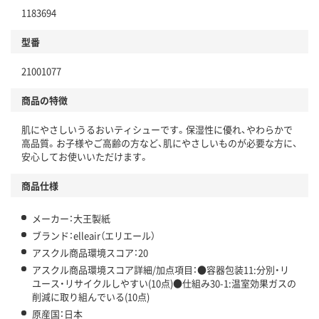
1183694
分別・リサイクルしやすい設計
型番
独自の回収スキームがある
仕組
21001077
アスクルで資源循環している
商品の特徴
温室効果ガスなどの削減
肌にやさしいうるおいティシューです。保湿性に優れ、やわらかで
この商品の環境配慮ポイントです。下記商品詳細「
高品質。お子様やご高齢の方など、肌にやさしいものが必要な方に、
アスクル商品環境スコア詳細／加点項目
」で確認できます。
安心してお使いいただけます。
商品仕様
メーカー：大王製紙
ブランド：elleair（エリエール）
アスクル商品環境スコア：20
アスクル商品環境スコア詳細/加点項目：●容器包装11:分別・リ
ユース・リサイクルしやすい(10点)●仕組み30-1:温室効果ガスの
削減に取り組んでいる(10点)
原産国：日本