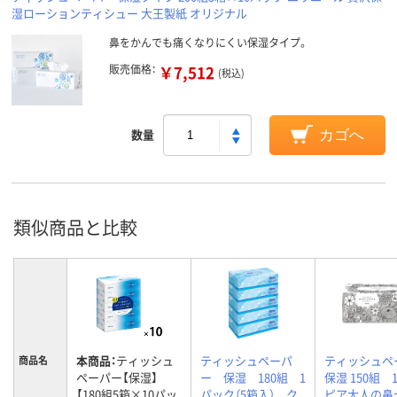
湿ローションティシュー 大王製紙 オリジナル
鼻をかんでも痛くなりにくい保湿タイプ。
販売価格：
￥7,512
(税込)
数量
カゴへ
類似商品と比較
本商品：
ティッシュ
ティッシュペーパ
ティッシュペ
商品名
ペーパー【保湿】
ー 保湿 180組 1
保湿 150組 
【180組5箱×10パッ
パック（5箱入） ク
ピア大人の鼻