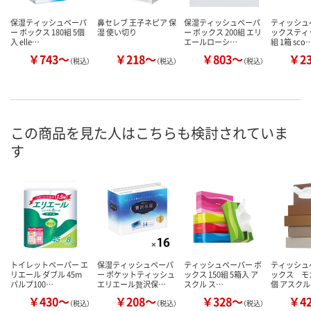
保湿ティッシュペーパ
鼻セレブ 王子ネピア 保
保湿ティッシュペーパ
ティッシュ
ー ボックス 180組 5個
湿 使い切り
ー ボックス 200組 エリ
ックスティッ
入 elle…
エールローシ…
組 1箱 sco
￥743～
￥218～
￥803～
￥2
（税込）
（税込）
（税込）
この商品を見た人はこちらも検討されていま
す
トイレットペーパー エ
保湿ティッシュペーパ
ティッシュペーパー ボ
ティッシュ
リエール ダブル 45m
ー ポケットティッシュ
ックス 150組 5箱入 ア
ックス モカ 
パルプ100…
エリエール贅沢保…
スクル ス…
個 アスク
￥430～
￥208～
￥328～
￥4
（税込）
（税込）
（税込）