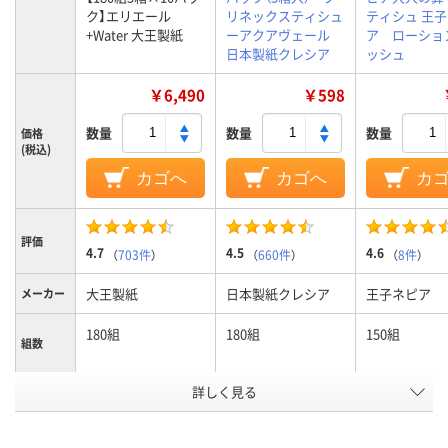
ク】エリエール
リネックスティシュ
ティシュ 王
+Water 大王製紙
ーアクアヴェール
ア ローショ
日本製紙クレシア
ッシュ
￥6,490
￥598
数量
数量
数量
価格
(税込)
カゴへ
カゴへ
カ
評価
4.7
4.5
4.6
（
703件
）
（
660件
）
（
8件
）
大王製紙
日本製紙クレシア
王子ネピア
メーカー
180組
180組
150組
組数
詳しく見る
保湿タイプ
保湿タイプ
特徴