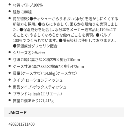
材質：パルプ100％
組数：180組
商品特徴：●ティシューからうるおい（水分）を逃がしにくくする
新処方を採用。●さらにやさしく、柔らかな肌触りを実現しまし
た。●保湿成分を配合し、水分率をメーカー通常品比170％にす
ることで、やさしくなめらかな触れごこちを実現。●パルプ
100％でつくられています。●蛍光染料は使用しておりません。
●保湿成分グリセリン配合
シリーズ名：+Water
寸法（1箱）：高さ62×横229×奥行110mm
ケース寸法：高さ335×横567×奥行472mm
質量（ケース含む）：14.8kg（ケース含む）
タイプ：ローションティッシュ
商品タイプ：ボックスティッシュ
ブランド：elleair（エリエール）
質量（1個あたり）：1,413g
JANコード
4902011711400