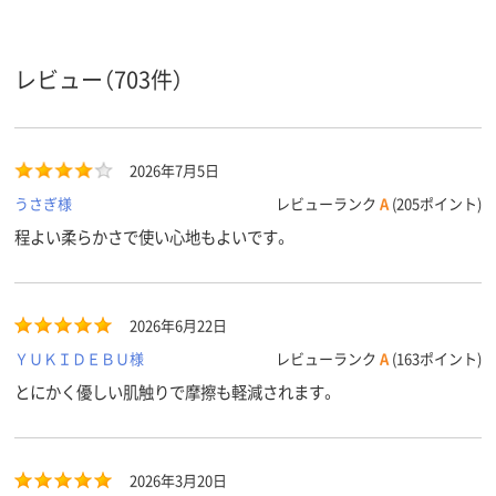
ボックス、ローショ
ボックスティッシュ
ボックスティ
タイプ
ンティッシュ
レビュー（703件）
アスクル
商品環境
20
15
25
スコア
2026年7月5日
うさぎ様
レビューランク
A
(205ポイント)
程よい柔らかさで使い心地もよいです。
2026年6月22日
ＹＵＫＩＤＥＢＵ様
レビューランク
A
(163ポイント)
とにかく優しい肌触りで摩擦も軽減されます。
2026年3月20日