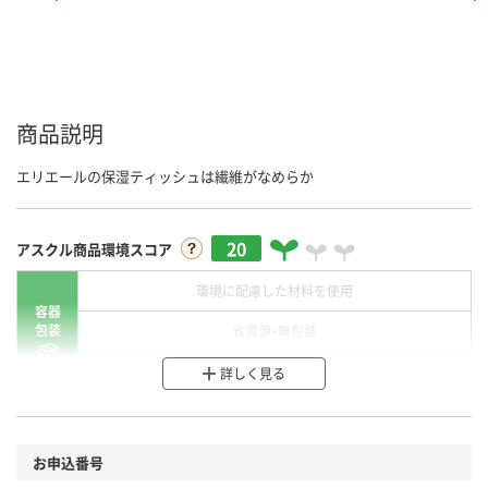
商品説明
エリエールの保湿ティッシュは繊維がなめらか
20
アスクル商品環境スコア
環境に配慮した材料を使用
容器
包装
省資源・無包装
分別・リサイクルしやすい設計
詳しく見る
環境に配慮した材料を使用
商品
お申込番号
本体
省資源・省エネ・節水