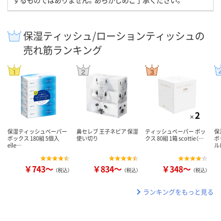
保湿ティッシュ/ローションティッシュの
売れ筋ランキング
保湿ティッシュペーパー
鼻セレブ 王子ネピア 保湿
ティッシュペーパー ボッ
保
ボックス 180組 5個入
使い切り
クス 80組 1箱 scottie（…
ボ
elle…
ル
￥743～
￥834～
￥348～
（税込）
（税込）
（税込）
ランキングをもっと見る