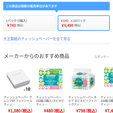
この商品は複数の販売単位があります
1パック（5箱入）
￥649
×10パック
￥743
￥6,490
(税込)
(税込)
大王製紙のティッシュペーパーを全て見る
メーカーからのおすすめ商品
スポンサー
ティッシュペーパー ク
ティッシュペーパー
ティッシュペーパー ネ
ティッシ
レシアEF フェイシャル
150組（5箱入）ネピネピ
ピア ネピネピソフトパ
150組（
ティッ…
ティッ…
ックティ…
ティッ…
¥1,080（税込）
¥480（税込）
¥798（税込）
¥7,