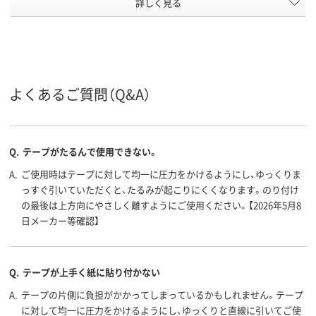
詳しく見る
通常
通常
通常
粘着力
細幅（4.0mm～
細幅（4.0mm～
細幅（4.0mm
幅（mm）
8.3mm）
8.3mm）
8.3mm）
短尺（6.5m～13.9m）
短尺（6.5m～13.9m）
短尺（6.5m～1
長さ（m）
よくあるご質問（Q&A）
テープ
テープ
テープ
形状
テープ長
10m
10m
さ
Q.
テープがたるんで使用できない。
アスクル
A.
商品環境
ご使用時はテープに対して均一に圧力をかけるようにし、ゆっくりま
45
50
スコア
っすぐ引いていただくと、たるみが起こりにくくなります。のり付け
の最後は上方向にやさしく離すようにご使用ください。【2026年5月8
日メーカー等確認】
Q.
テープが上手く紙に貼り付かない
A.
テープの片側に負担がかかってしまっているかもしれません。テープ
に対して均一に圧力をかけるようにし、ゆっくりと直線に引いてご使