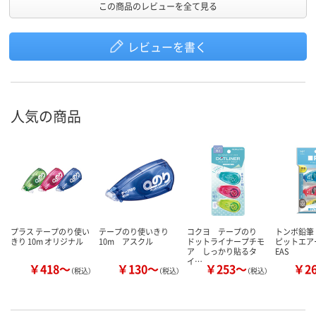
この商品のレビューを全て見る
レビューを書く
人気の商品
プラス テープのり使い
テープのり使いきり
コクヨ テープのり
トンボ鉛筆
きり 10m オリジナル
10m アスクル
ドットライナープチモ
ピットエアー
ア しっかり貼るタ
EAS
イ…
￥418～
￥130～
￥253～
￥2
（税込）
（税込）
（税込）