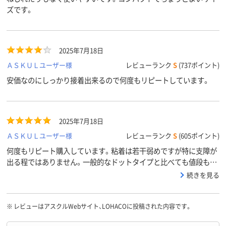
ズです。
2025年7月18日
ＡＳＫＵＬユーザー様
レビューランク
S
(737ポイント)
安価なのにしっかり接着出来るので何度もリピートしています。
2025年7月18日
ＡＳＫＵＬユーザー様
レビューランク
S
(605ポイント)
何度もリピート購入しています。粘着は若干弱めですが特に支障が
出る程ではありません。一般的なドットタイプと比べても値段も安
くとてもいいと思います。何よりドットタイプは巻き取られる側に
続きを見る
粘着が残ってきますからなんとなくもったいない気がして・・・。そ
の点こちらはテープなのでそのまま紙に転写していくので気分的に
もすっきりです。かなりお勧めです！
※
レビューはアスクルWebサイト、LOHACOに投稿された内容です。