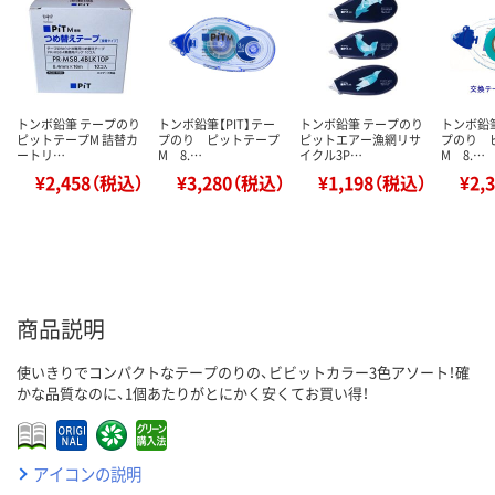
トンボ鉛筆 テープのり
トンボ鉛筆【PIT】テー
トンボ鉛筆 テープのり
トンボ鉛筆
ピットテープM 詰替カ
プのり ピットテープ
ピットエアー漁網リサ
プのり 
ートリ…
M 8.…
イクル3P…
M 8.…
¥2,458（税込）
¥3,280（税込）
¥1,198（税込）
¥2,
商品説明
使いきりでコンパクトなテープのりの、ビビットカラー3色アソート！確
かな品質なのに、1個あたりがとにかく安くてお買い得！
アイコンの説明