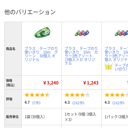
他のバリエーション
プラス テープのり
プラス テープのり
プラス テー
商品名
使いきり 10m グ
使いきり 10m カ
使いきり 10
リーン 30個入 オ
ラー3色アソート
ラー3色アソ
リジナル
（3個入×3） オリジ
個入 オリジ
ナル
テープ
い切り） 
価格
￥3,240
￥1,243
(税込)
評価
4.7
4.3
4.3
（
7件
）
（
162件
）
（
162件
）
1セット（9個：3個入
1袋（30個入）
1パック（3個入
販売単位
×3）