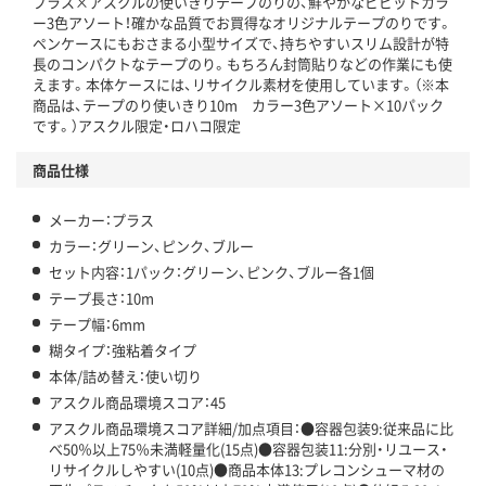
プラス×アスクルの使いきりテープのりの、鮮やかなビビットカラ
この商品の環境配慮ポイントです。下記商品詳細「
ー3色アソート！確かな品質でお買得なオリジナルテープのりです。
アスクル商品環境スコア詳細／加点項目
」で確認できます。
ペンケースにもおさまる小型サイズで、持ちやすいスリム設計が特
長のコンパクトなテープのり。もちろん封筒貼りなどの作業にも使
えます。本体ケースには、リサイクル素材を使用しています。（※本
商品は、テープのり使いきり10m カラー3色アソート×10パック
です。）アスクル限定・ロハコ限定
商品仕様
メーカー：プラス
カラー：グリーン、ピンク、ブルー
セット内容：1パック：グリーン、ピンク、ブルー各1個
テープ長さ：10m
テープ幅：6mm
糊タイプ：強粘着タイプ
本体/詰め替え：使い切り
アスクル商品環境スコア：45
アスクル商品環境スコア詳細/加点項目：●容器包装9:従来品に比
べ50％以上75％未満軽量化(15点)●容器包装11:分別・リユース・
リサイクルしやすい(10点)●商品本体13:プレコンシューマ材の