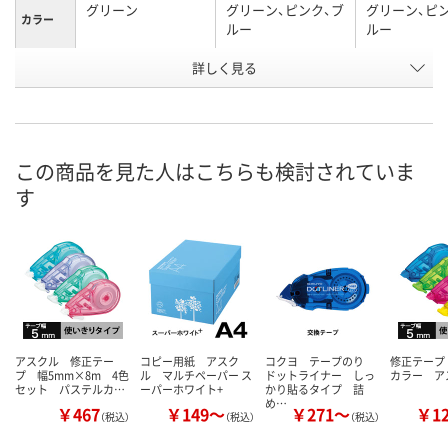
グリーン
グリーン、ピンク、ブ
グリーン、ピ
カラー
ルー
ルー
お申込番
詳しく見る
8467948
8215341
5846230
号
あり
あり
あり
在庫
8月10日（月）
8月10日（月）
8月10日（月）
お届け日
この商品を見た人はこちらも検討されていま
す
数量
数量
数量
カゴへ
カゴへ
カ
アスクル 修正テー
コピー用紙 アスク
コクヨ テープのり
修正テープ
プ 幅5mm×8m 4色
ル マルチペーパー ス
ドットライナー しっ
カラー ア
セット パステルカ…
ーパーホワイト+
かり貼るタイプ 詰
め…
￥467
￥149～
￥271～
￥1
（税込）
（税込）
（税込）