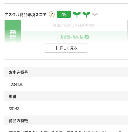
45
アスクル商品環境スコア
環境に配慮した材料を使用
容器
包装
省資源・無包装
詳しく見る
分別・リサイクルしやすい設計
環境に配慮した材料を使用
商品
お申込番号
本体
省資源・省エネ・節水
1234130
分別・リサイクルしやすい設計
型番
独自の回収スキームがある
38148
仕組
アスクルで資源循環している
商品の特徴
温室効果ガスなどの削減