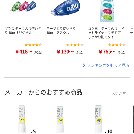
プラス テープのり使いき
テープのり使いきり
コクヨ テープのり ド
ト
り 10m オリジナル
10m アスクル
ットライナープチモア
ッ
しっかり貼るタイ…
￥418～
￥130～
￥765～
（税込）
（税込）
（税込）
ランキングをもっと見る
メーカーからのおすすめ商品
スポンサー