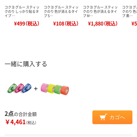
コクヨ グルー スティッ
コクヨ グルー スティッ
コクヨ グルー スティッ
コクヨ グ
クのり しっかり貼るタ
クのり 色が消えるタイ
クのり 色が消えるタイ
クのり 
イプ …
プ S…
プ M…
プ 黒…
¥499（税込）
¥108（税込）
¥1,880（税込）
¥
一緒に購入する
2点
の合計金額
カゴへ
￥4,461
（税込）