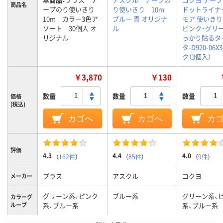
商品名
ープのり使いきり
り使いきり 10m
ドットライナ
10m カラー3色ア
ブルー 青 オリジナ
モア 使いきり
ソート 30個入 オ
ル
ピンク・グリー
リジナル
っかり貼るタ
タ-D920-06X
ク（3個入）
￥3,870
￥130
数量
数量
数量
価格
(税込)
カゴへ
カゴへ
カ
評価
4.3
4.4
4.0
（
162件
）
（
85件
）
（
9件
）
プラス
アスクル
コクヨ
メーカー
グリーン系、ピンク
ブルー系
グリーン系、
カラーグ
ループ
系、ブルー系
系、ブルー系