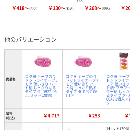
EAS
￥418～
￥130～
￥268～
￥2
（税込）
（税込）
（税込）
他のバリエーション
コクヨ テープのり
コクヨ テープのり
コクヨ テー
商品名
ドットライナープチ
ドットライナープチ
ドットライナ
モア 使いきり ハー
モア 使いきり ハー
モア 使いきり
ト柄 しっかり貼る
ト柄 しっかり貼る
ト柄・フラワ
タイプ タ-D927-06-
タイプ タ-D927-06-
ター柄 しっ
1 1セット（20個）
1 1個
るタイプ タ-D9
06X3 3個入×
ク
価格
￥4,717
￥253
￥7
(税込)
1セット（30個