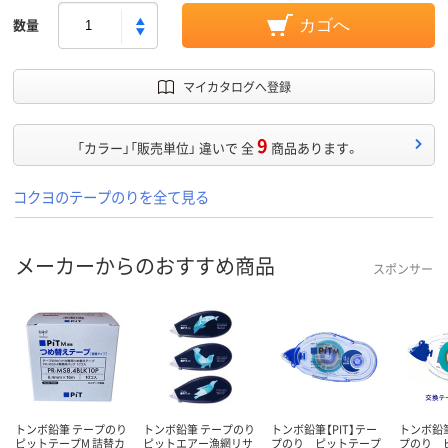
数量
カゴへ
マイカタログへ登録
9
「カラー」「販売単位」 違いで 全
商品あります。
コクヨのテープのりを全て見る
メーカーからのおすすめ商品
スポンサー
トンボ鉛筆 テープのり
トンボ鉛筆 テープのり
トンボ鉛筆【PIT】テー
トンボ鉛筆
ピットテープM 詰替カ
ピットエアー漁網リサ
プのり ピットテープ
プのり 