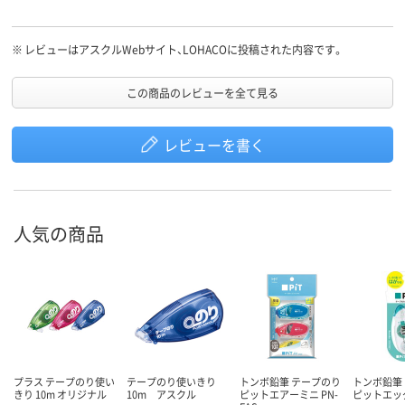
※
レビューはアスクルWebサイト、LOHACOに投稿された内容です。
この商品のレビューを全て見る
レビューを書く
人気の商品
プラス テープのり使い
テープのり使いきり
トンボ鉛筆 テープのり
トンボ鉛筆
きり 10m オリジナル
10m アスクル
ピットエアーミニ PN-
ピットエッ