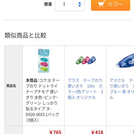
数量
カゴへ
類似商品と比較
本商品：
コクヨ テー
プラス テープのり
アスクル テ
プのり ドットライ
使いきり 10m カ
り使いきり 
商品名
ナープチモア 使い
ラー3色アソート 3
ブルー 青 オ
きり 水色・ピンク・
個入 オリジナル
ル
グリーン しっかり
貼るタイプ タ-
D920-06X3 1パック
（3個入）
￥765
￥418