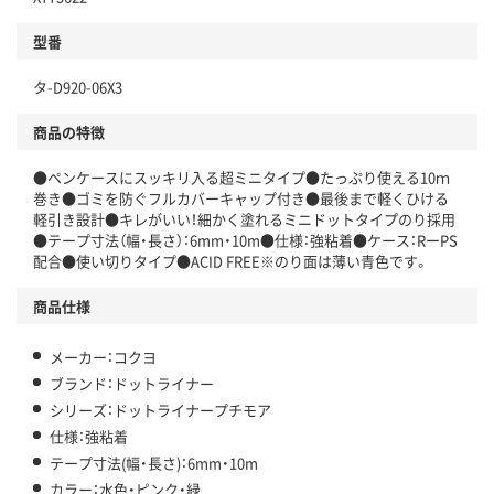
型番
タ-D920-06X3
商品の特徴
●ペンケースにスッキリ入る超ミニタイプ●たっぷり使える10ｍ
巻き●ゴミを防ぐフルカバーキャップ付き●最後まで軽くひける
軽引き設計●キレがいい！細かく塗れるミニドットタイプのり採用
●テープ寸法（幅・長さ）：6mm・10m●仕様：強粘着●ケース：RーPS
配合●使い切りタイプ●ACID FREE※のり面は薄い青色です。
商品仕様
メーカー：コクヨ
ブランド：ドットライナー
シリーズ：ドットライナープチモア
仕様：強粘着
テープ寸法(幅・長さ)：6mm・10m
カラー：水色・ピンク・緑