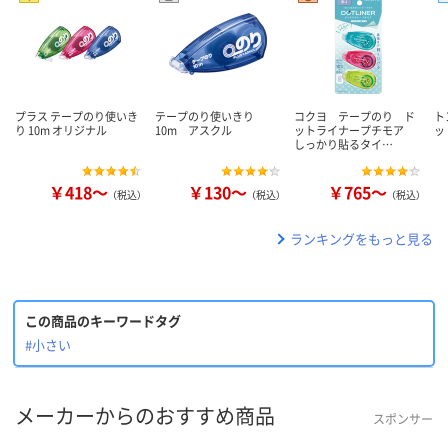
プラス テープのり使いき
テープのり使いきり
コクヨ テープのり ド
ト
り 10m オリジナル
10m アスクル
ットライナープチモア
ッ
しっかり貼るタイ…
￥418～
￥130～
￥765～
（税込）
（税込）
（税込）
ランキングをもっと見る
この商品のキーワードタグ
#小さい
メーカーからのおすすめ商品
スポンサー