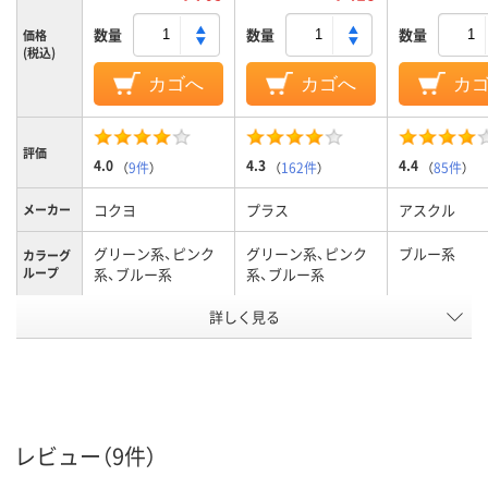
数量
数量
数量
価格
(税込)
カゴへ
カゴへ
カ
評価
4.0
4.3
4.4
（
9件
）
（
162件
）
（
85件
）
コクヨ
プラス
アスクル
メーカー
グリーン系、ピンク
グリーン系、ピンク
ブルー系
カラーグ
ループ
系、ブルー系
系、ブルー系
詳しく見る
通常
通常
通常
粘着力
細幅（4.0mm～
細幅（4.0mm～
細幅（4.0mm
幅（mm）
8.3mm）
8.3mm）
8.3mm）
短尺（6.5m～13.9m）
短尺（6.5m～13.9m）
短尺（6.5m～1
長さ（m）
レビュー（9件）
テープ
テープ
テープ
形状