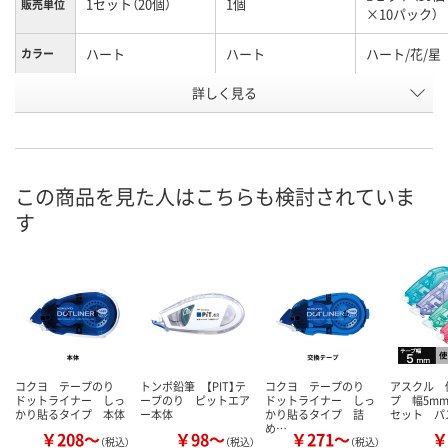
1セット（20個）
1個
販売単位
×10パック）
ハート
ハート
ハート/花/星
カラー
お申込番
詳しく見る
X915074
NX75382
X915076
号
1点
あり
2点
在庫
この商品を見た人はこちらも検討されていま
8月11日（火）
8月11日（火）
8月11日（火）
お届け日
す
数量
数量
数量
カゴへ
カゴへ
カ
コクヨ テープのり
トンボ鉛筆 【PIT】テ
コクヨ テープのり
アスクル 
ドットライナー しっ
ープのり ピットエア
ドットライナー しっ
プ 幅5mm
かり貼るタイプ 本体
ー本体
かり貼るタイプ 詰
セット パ
め…
￥208～
￥98～
￥271～
￥
（税込）
（税込）
（税込）