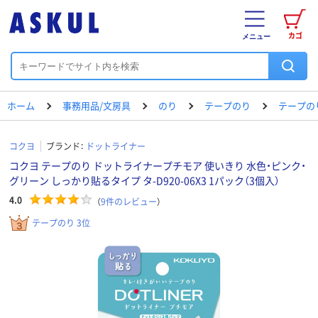
カゴ
メニュー
ホーム
事務用品/文房具
のり
テープのり
テープの
コクヨ
ブランド：
ドットライナー
コクヨ テープのり ドットライナープチモア 使いきり 水色・ピンク・
グリーン しっかり貼るタイプ タ-D920-06X3 1パック（3個入）
4.0
（
9
件のレビュー
）
テープのり 3位