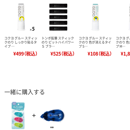
コクヨ グルー スティッ
トンボ鉛筆 スティック
コクヨ グルー スティッ
コクヨ グ
クのり しっかり貼るタ
のり ピットハイパワー
クのり 色が消えるタイ
クのり 
イプ …
Ｓ ブラ…
プ S…
プ M…
¥499（税込）
¥525（税込）
¥108（税込）
¥1,
一緒に購入する