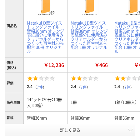
Matakul D型ツイス
Matakul D型ツイス
Matakul D
商品名
トリングファイル
トリングファイル
トリングファ
背幅36mm オレンジ
背幅36mm オレンジ
背幅36mm 
表紙部分に使用済み
表紙部分に使用済み
表紙部分に使
クリアホルダーから
クリアホルダーから
クリアホルダ
つくった再生材30％
つくった再生材30％
つくった再生
配合 30冊 オリジナ
配合 1冊 オリジナル
配合 10冊 オ
ル
ル
価格
￥12,236
￥466
￥4
(税込)
評価
2.4
2.4
2.4
（
7件
）
（
7件
）
（
7件
）
1セット（30冊：10冊
1冊
1箱（10冊入）
販売単位
入×3箱）
背幅36mm
背幅36mm
背幅36mm
背幅
詳しく見る
オレンジ
オレンジ
オレンジ
カラー