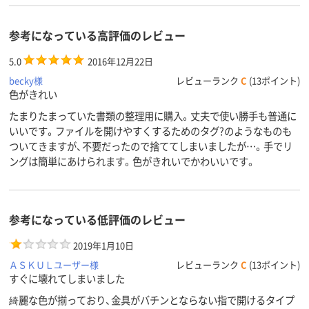
2
2
2
穴数
参考になっている高評価のレビュー
アスクル
商品環境
80
65
70
5.0
2016年12月22日
スコア
becky様
レビューランク
C
(13ポイント)
色がきれい
たまりたまっていた書類の整理用に購入。丈夫で使い勝手も普通に
いいです。ファイルを開けやすくするためのタグ?のようなものも
ついてきますが、不要だったので捨ててしまいましたが…。手でリ
ングは簡単にあけられます。色がきれいでかわいいです。
参考になっている低評価のレビュー
2019年1月10日
ＡＳＫＵＬユーザー様
レビューランク
C
(13ポイント)
すぐに壊れてしまいました
綺麗な色が揃っており、金具がバチンとならない指で開けるタイプ