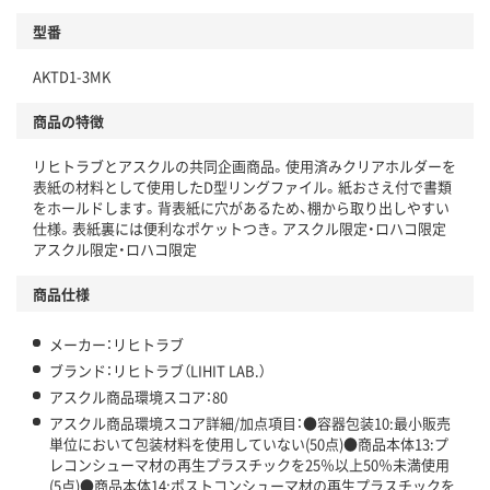
型番
独自の回収スキームがある
AKTD1-3MK
仕組
アスクルで資源循環している
商品の特徴
温室効果ガスなどの削減
リヒトラブとアスクルの共同企画商品。使用済みクリアホルダーを
この商品の環境配慮ポイントです。下記商品詳細「
表紙の材料として使用したD型リングファイル。紙おさえ付で書類
アスクル商品環境スコア詳細／加点項目
」で確認できます。
をホールドします。背表紙に穴があるため、棚から取り出しやすい
仕様。表紙裏には便利なポケットつき。アスクル限定・ロハコ限定
アスクル限定・ロハコ限定
商品仕様
メーカー：リヒトラブ
ブランド：リヒトラブ（LIHIT LAB.）
アスクル商品環境スコア：80
アスクル商品環境スコア詳細/加点項目：●容器包装10:最小販売
単位において包装材料を使用していない(50点)●商品本体13:プ
レコンシューマ材の再生プラスチックを25％以上50％未満使用
(5点)●商品本体14:ポストコンシューマ材の再生プラスチックを