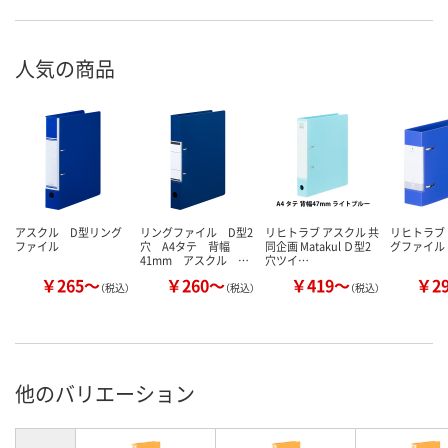
人気の商品
アスクル D型リング
リングファイル D型2
リヒトラブ アスクル 共
リヒトラブ
ファイル
穴 A4タテ 背幅
同企画 Matakul Ｄ型2
グファイル
41mm アスクル …
穴ツイ…
￥265～
￥260～
￥419～
￥2
（税込）
（税込）
（税込）
他のバリエーション