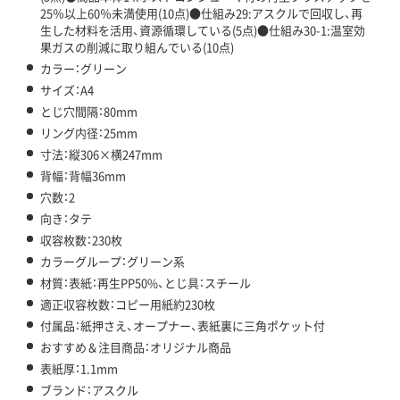
25％以上60％未満使用(10点)●仕組み29:アスクルで回収し、再
生した材料を活用、資源循環している(5点)●仕組み30-1:温室効
果ガスの削減に取り組んでいる(10点)
カラー：グリーン
サイズ：A4
とじ穴間隔：80mm
リング内径：25mm
寸法：縦306×横247mm
背幅：背幅36mm
穴数：2
向き：タテ
収容枚数：230枚
カラーグループ：グリーン系
材質：表紙：再生PP50%、とじ具：スチール
適正収容枚数：コピー用紙約230枚
付属品：紙押さえ、オープナー、表紙裏に三角ポケット付
おすすめ＆注目商品：オリジナル商品
表紙厚：1.1mm
ブランド：アスクル