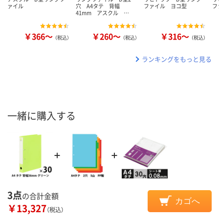
ァイル
穴 A4タテ 背幅
ファイル ヨコ型
フ
41mm アスクル …
￥366～
￥260～
￥316～
（税込）
（税込）
（税込）
ランキングをもっと見る
一緒に購入する
3点
の合計金額
カゴへ
￥13,327
（税込）