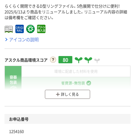
らくらく開閉できるD型リングファイル。5色展開で仕分けに便利！
2025/6/13より商品をリニューアルしました。リニューアル内容の詳細
は備考欄をご確認ください。
アイコンの説明
80
アスクル商品環境スコア
環境に配慮した材料を使用
容器
包装
省資源・無包装
詳しく見る
分別・リサイクルしやすい設計
環境に配慮した材料を使用
商品
お申込番号
本体
省資源・省エネ・節水
1254160
分別・リサイクルしやすい設計