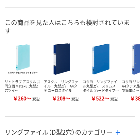
お申込番
1254197
7791103
1254188
号
3点
あり
あり
在庫
この商品を見た人はこちらも検討されていま
す
8月6日（木）
8月6日（木）
8月6日（木）
お届け日
数量
数量
数量
カゴへ
カゴへ
カ
リヒトラブ アスクル 共
アスクル リングファ
コクヨ リングファイ
コクヨ リ
同企画 Matakul 丸型2
イル 丸型2穴 A4タ
ル丸型2穴 スリムス
A4タテ 丸型
穴ツイ…
テ ユーロスタイル
タイル（ハードタイプ…
で簡単に…
￥260～
￥208～
￥522～
￥3
（税込）
（税込）
（税込）
リングファイル（D型2穴）のカテゴリー