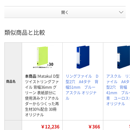
開く
類似商品と比較
本商品：
Matakul D型
リングファイル D
アスクル リ
ツイストリングファ
型2穴 A4タテ 背
ァイル A4タ
商品名
イル 背幅36mm グ
幅51mm ブルー
型2穴 背幅
リーン 表紙部分に
アスクル オリジナ
41mm ブ
使用済みクリアホル
ル
青 ユーロス
ダーからつくった再
オリジナル
生材30％配合 30冊
オリジナル
￥12,236
￥366