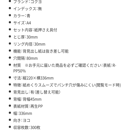
ブランド：コクヨ
インデックス：無
カラー：青
サイズ：A4
セット内容：紙押さえ具付
とじ厚：30mm
リング内径：30mm
機能：背見出し紙は抜き差し可能
穴間隔：80mm
材質 ※お手元に届いた商品を必ずご確認ください：表紙：R-
PP50％
寸法：縦220×横336mm
特徴：紙めくりスムーズでパンチ穴が傷みにくい(閲覧モード時)
背見出し：有（差し替え可能）
背幅：背幅45mm
表紙材質：再生PP
幅：336mm
向き：ヨコ
収容枚数：300枚