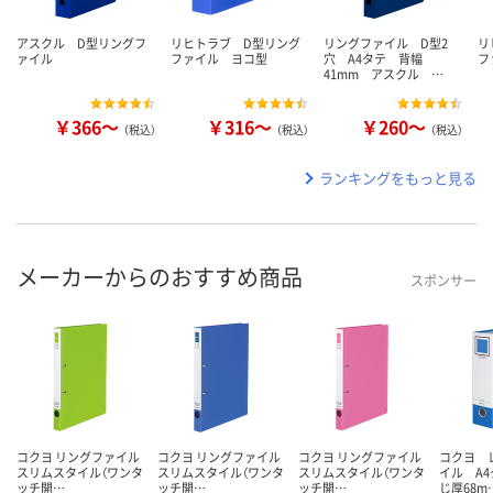
アスクル D型リングフ
リヒトラブ D型リング
リングファイル D型2
リ
ァイル
ファイル ヨコ型
穴 A4タテ 背幅
フ
41mm アスクル …
￥366～
￥316～
￥260～
（税込）
（税込）
（税込）
ランキングをもっと見る
メーカーからのおすすめ商品
スポンサー
コクヨ リングファイル
コクヨ リングファイル
コクヨ リングファイル
コクヨ 
スリムスタイル（ワンタ
スリムスタイル（ワンタ
スリムスタイル（ワンタ
イル A
ッチ開…
ッチ開…
ッチ開…
じ厚68m