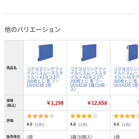
他のバリエーション
商品名
コクヨ Dリングファ
コクヨ Dリングファ
コクヨ Dリン
イル＜スムーススタ
イル＜スムーススタ
イル＜スムー
イル＞ A3ヨコ 2穴
イル＞ A3ヨコ 2穴
イル＞ A5タテ
200枚とじ 青 フー
200枚とじ 青 フー
300枚とじ 青
UDS423B 1冊
UDS423B 1箱（10冊
UDS432B 1冊
入）
価格
￥1,298
￥12,658
(税込)
評価
4.0
4.0
4.0
（
1件
）
（
1件
）
（
1件
）
1冊
1箱（10冊入）
1冊
販売単位