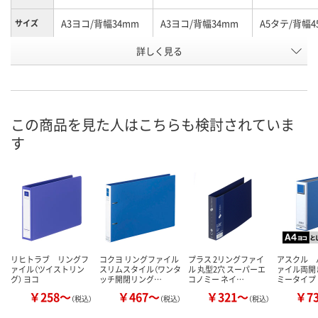
A3ヨコ/背幅34mm
A3ヨコ/背幅34mm
A5タテ/背幅4
サイズ
お申込番
詳しく見る
AR70673
AR70682
AR70672
号
入荷待ち
入荷待ち
入荷待ち
在庫
2026年8月下旬
2026年8月下旬
2026年8月下
お届け日
この商品を見た人はこちらも検討されていま
す
数量
数量
数量
カゴへ
カゴへ
カ
リヒトラブ リングフ
コクヨ リングファイル
プラス 2リングファイ
アスクル 
ァイル（ツイストリン
スリムスタイル（ワンタ
ル 丸型2穴 スーパーエ
ァイル両開
グ） ヨコ
ッチ開閉リング…
コノミー ネイ…
ミータイプ
￥258～
￥467～
￥321～
￥7
（税込）
（税込）
（税込）