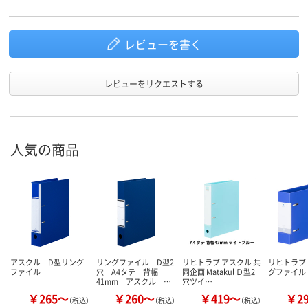
65
70
スコア
レビューを書く
レビューをリクエストする
人気の商品
アスクル D型リング
リングファイル D型2
リヒトラブ アスクル 共
リヒトラブ
ファイル
穴 A4タテ 背幅
同企画 Matakul Ｄ型2
グファイル
41mm アスクル …
穴ツイ…
￥265～
￥260～
￥419～
￥2
（税込）
（税込）
（税込）