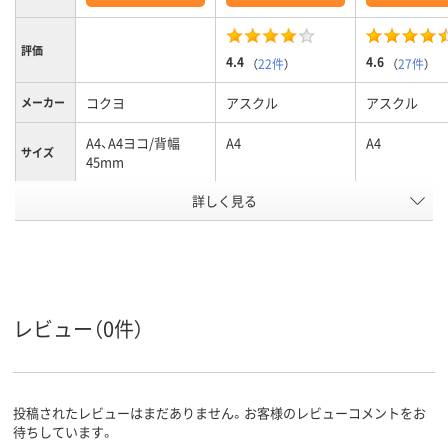
評価
4.4
4.6
（
22件
）
（
27件
）
コクヨ
アスクル
アスクル
メーカー
A4、A4ヨコ/背幅
A4
A4
サイズ
45mm
カラーグ
詳しく見る
ブルー系
ブルー系
ブルー系
ループ
背幅45mm、45mm
背幅51mm、51mm
背幅41mm、4
背幅
～300枚、300
～400枚、400、～400
～300枚、300
収容枚数
枚
枚
レビュー（0件）
ヨコ
タテ
タテ
向き
2、2穴
2
2
穴数
投稿されたレビューはまだありません。お客様のレビューコメントをお
アスクル
待ちしています。
商品環境