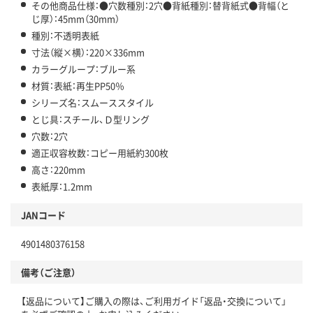
その他商品仕様：●穴数種別：2穴●背紙種別：替背紙式●背幅（と
じ厚）：45mm（30mm）
種別：不透明表紙
寸法（縦×横）：220×336mm
カラーグループ：ブルー系
材質：表紙：再生PP50％
シリーズ名：スムーススタイル
とじ具：スチール、Ｄ型リング
穴数：2穴
適正収容枚数：コピー用紙約300枚
高さ：220mm
表紙厚：1.2mm
JANコード
4901480376158
備考（ご注意）
【返品について】ご購入の際は、ご利用ガイド「返品・交換について」