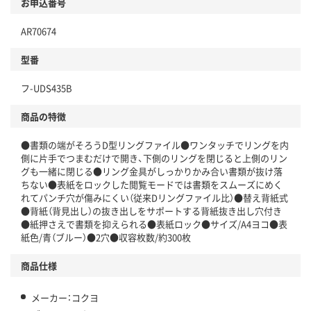
お申込番号
AR70674
型番
フ-UDS435B
商品の特徴
●書類の端がそろうD型リングファイル●ワンタッチでリングを内
側に片手でつまむだけで開き、下側のリングを閉じると上側のリン
グも一緒に閉じる●リング金具がしっかりかみ合い書類が抜け落
ちない●表紙をロックした閲覧モードでは書類をスムーズにめく
れてパンチ穴が傷みにくい（従来Dリングファイル比）●替え背紙式
●背紙（背見出し）の抜き出しをサポートする背紙抜き出し穴付き
●紙押さえで書類を抑えられる●表紙ロック●サイズ/A4ヨコ●表
紙色/青（ブルー）●2穴●収容枚数/約300枚
商品仕様
メーカー：コクヨ