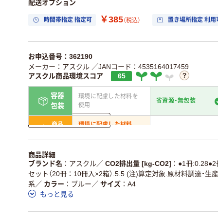
配送オプション
￥385
時間帯指定 指定可
置き場所指定 利用
（税込）
お申込番号：362190
メーカー：アスクル
／JANコード：4535164017459
アスクル商品環境スコア
65
容器
環境に配慮した材料を
省資源・無包装
使用
包装
詳しく見る
商品
環境に配慮した材料
省資源・省エネ・節水
本体
を使用
独自の回収スキームが
アスクルで資源循環し
商品詳細
仕組
ある
いる
ブランド名
アスクル
／
CO2排出量 [kg-CO2]
●1冊:0.28●2
セット（20冊：10冊入×2箱）:5.5 (注)算定対象:原材料調達・生
この商品の環境配慮ポイントです。詳しくはページ下部の商品
系
／
カラー
ブルー
／
サイズ
A4
ア詳細／加点項目
」で確認できます。
もっと見る