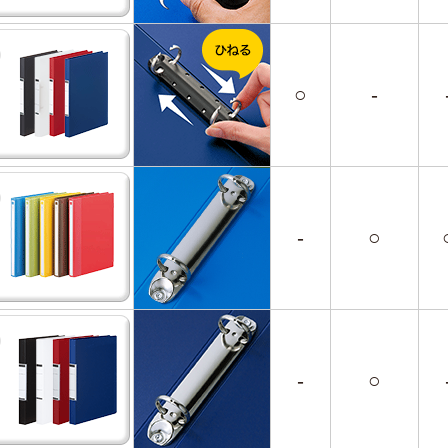
○
-
-
○
-
○