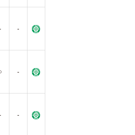
-
-
○
-
-
-