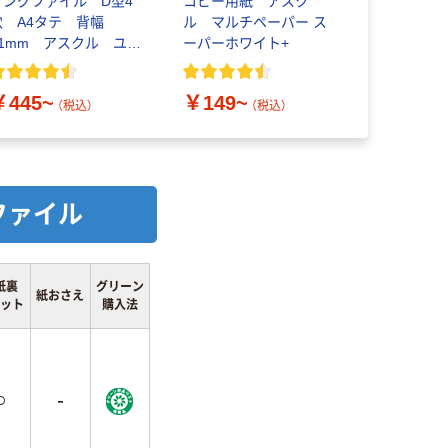
リングファイル D型4
コピー用紙 アスク
アスクル 
穴 A4タテ 背幅
ル マルチペーパー ス
用ポケット 
41mm アスクル ユー
ーパーホワイト+
厚さ0.06m
ロスタイル
￥445~
￥149~
￥669~
（税込）
（税込）
ファイル
紙裏
グリーン
紙おさえ
ット
購入法
○
-