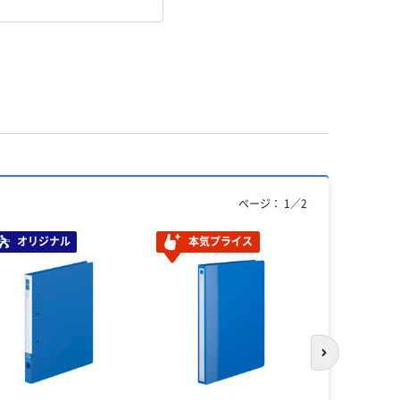
ページ：
1
／
2
オリジナル
本気プライス
オリジ
次のスライド