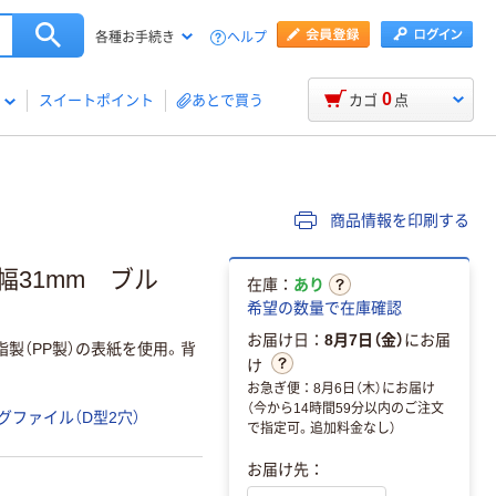
ヘルプ
各種お手続き
0
スイートポイント
あとで買う
カゴ
点
商品情報を印刷する
幅31mm ブル
在庫：
あり
希望の数量で在庫確認
お届け日：
8月7日（金）
にお届
脂製（PP製）の表紙を使用。背
け
お急ぎ便：8月6日（木）にお届け
（今から14時間59分以内のご注文
グファイル（D型2穴）
で指定可。追加料金なし）
お届け先：