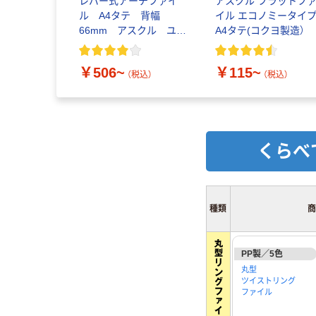
レバー式アーチファイ
アスクル フラットフ
ル A4タテ 背幅
イル エコノミータイ
66mm アスクル ユー
A4タテ(コクヨ製造）
ロスタイルシリーズ
￥506~
￥115~
（税込）
（税込）
くらべ
種類
商
PP製／5色
丸型
ツイストリング
ファイル