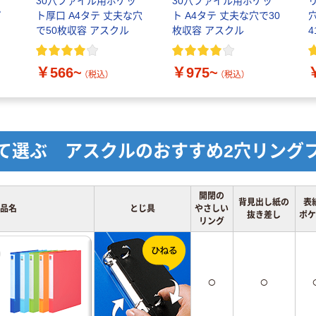
ァ
30穴ファイル用ポケッ
30穴ファイル用ポケッ
プ
ト厚口 A4タテ 丈夫な穴
ト A4タテ 丈夫な穴で30
で50枚収容 アスクル
枚収容 アスクル
￥566~
￥975~
（税込）
（税込）
て選ぶ アスクルのおすすめ2穴リング
開閉の
背見出し紙の
表
品名
とじ具
やさしい
抜き差し
ポケ
リング
○
○