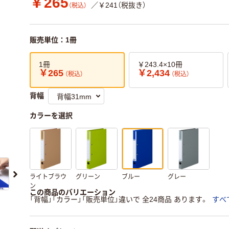
￥265
／￥241（税抜き）
（税込）
販売単位：1冊
1冊
￥243.4×10冊
￥265
￥2,434
（税込）
（税込）
背幅
カラーを選択
ライトブラウ
グリーン
ブルー
グレー
ン
この商品のバリエーション
「背幅」「カラー」「販売単位」違いで 全24商品 あります。
すべ