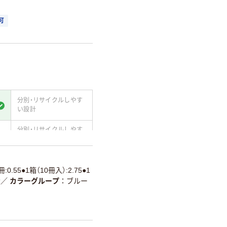
可
分別・リサイクルしやす
い設計
分別・リサイクルしやす
い設計
て
温室効果ガスなどの
削減
冊:0.55●1箱（10冊入）:2.75●1
産
／
カラーグループ
ブルー
詳細「
アスクル商品環境スコ