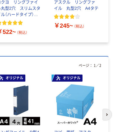
コクヨ リングファイ
アスクル リングファ
リングファ
ル丸型2穴 スリムスタ
イル 丸型2穴 A4タテ
穴 A4タ
イル（ハードタイプ）
27mm 
A4タテワイド 背幅
イロ
￥245~
7mm
（税込）
￥522~
￥168~
（税込）
ページ：
1
／
2
オリジナル
オリジナル
本気プ
次のスライド