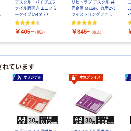
ル
アスクル パイプ式フ
リヒトラブ アスクル 共
ァイル両開き エコノミ
同企画 Matakul 丸型2穴
ス
ータイプ（A4タテ）
ツイストリングファイ
ル A4タテ
2
￥405~
￥345~
（税込）
（税込）
されています
オリジナル
本気プライス