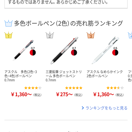
するものではありません。あらかじめご了承ください。
多色ボールペン（2色）の売れ筋ランキング
アスクル 多色(2色・3
三菱鉛筆 ジェットストリ
アスクル なめらかインク
フ
色・4色)ボールペン
ーム 多色ボールペン
2色ボールペン
0
0.7mm
0.7mm
色
￥1,360～
￥275～
￥1,360～
（税込）
（税込）
（税込）
ランキングをもっと見る