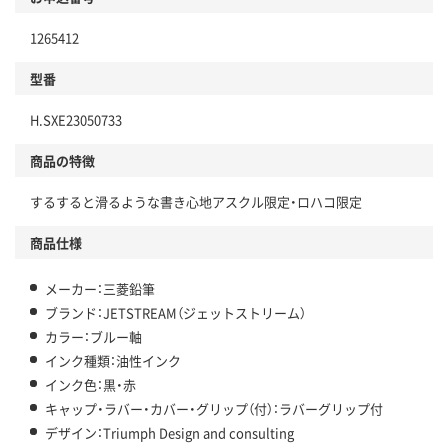
本体
省資源・省エネ・節水
1265412
分別・リサイクルしやすい設計
型番
独自の回収スキームがある
H.SXE23050733
仕組
アスクルで資源循環している
商品の特徴
温室効果ガスなどの削減
するすると滑るような書き心地アスクル限定・ロハコ限定
この商品の環境配慮ポイントです。下記商品詳細「
アスクル商品環境スコア詳細／加点項目
」で確認できます。
商品仕様
メーカー：三菱鉛筆
ブランド：JETSTREAM（ジェットストリーム）
カラー：ブルー軸
インク種類：油性インク
インク色：黒・赤
キャップ・ラバー・カバー・グリップ（付）：ラバーグリップ付
デザイン：Triumph Design and consulting