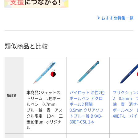
おすすめ特集一覧
類似商品と比較
本商品：
ジェットス
パイロット 油性2色
フリクション
商品名
トリーム 2色ボー
ボールペン アクロ
2 0.5mm
ルペン 0.7mm
ボール2 極細
軸 青 消せ
ブルー軸 青 アス
0.5mm クリアソフ
ボールペン L
クル限定 10本 三
トブルー軸 BKAB-
40EF-L パ
菱鉛筆uni オリジナ
30EF-CSL 1本
ル