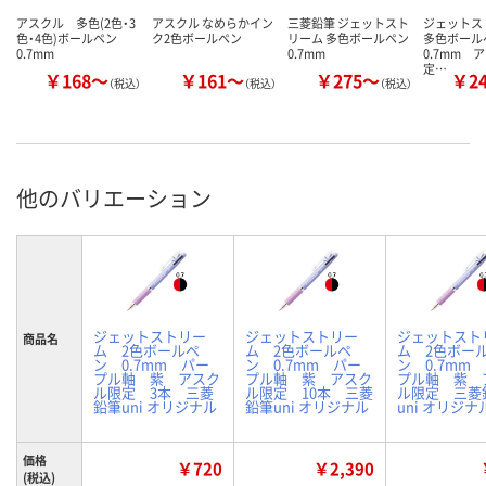
アスクル 多色(2色・3
アスクル なめらかイン
三菱鉛筆 ジェットスト
ジェット
色・4色)ボールペン
ク2色ボールペン
リーム 多色ボールペン
多色ボー
0.7mm
0.7mm
0.7mm 
定…
￥168～
￥161～
￥275～
￥2
（税込）
（税込）
（税込）
他のバリエーション
ジェットストリー
ジェットストリー
ジェットスト
商品名
ム 2色ボールペ
ム 2色ボールペ
ム 2色ボー
ン 0.7mm パー
ン 0.7mm パー
ン 0.7mm
プル軸 紫 アスク
プル軸 紫 アスク
プル軸 紫 
ル限定 3本 三菱
ル限定 10本 三菱
ル限定 三菱
鉛筆uni オリジナル
鉛筆uni オリジナル
uni オリジナ
価格
￥720
￥2,390
(税込)