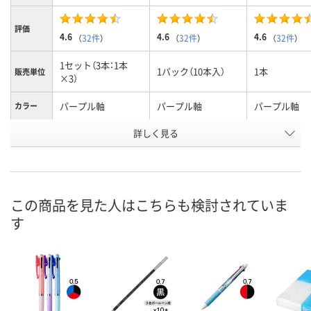
評価
4.6
4.6
4.6
（
32件
）
（
32件
）
（
32件
）
1セット（3本：1本
1パック（10本入）
1本
販売単位
×3）
パープル軸
パープル軸
パープル軸
カラー
詳しく見る
2色
2色
2色
種類
お申込番
8275063
1265440
7946360
号
あり
あり
あり
在庫
この商品を見た人はこちらも検討されていま
す
8月8日（土）
8月8日（土）
8月8日（土）
お届け日
数量
数量
数量
カゴへ
カゴへ
カ