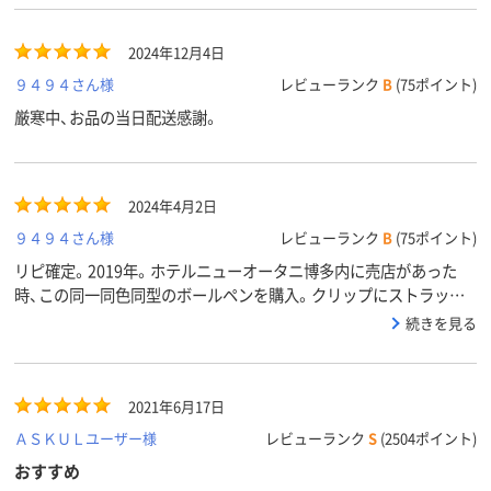
黒・赤
黒、赤
インク色
2024年12月4日
ブルー系
ブルー系
ブラック系、
カラーグ
ループ
系
９４９４さん様
レビューランク
B
(75ポイント)
厳寒中、お品の当日配送感謝。
アスクル
商品環境
85
スコア
2024年4月2日
９４９４さん様
レビューランク
B
(75ポイント)
リピ確定。2019年。ホテルニューオータニ博多内に売店があった
時、この同一同色同型のボールペンを購入。クリップにストラップ
通る。アスクルさん、メーカーさん、配送員さんに感謝。
続きを見る
2021年6月17日
ＡＳＫＵＬユーザー様
レビューランク
S
(2504ポイント)
おすすめ