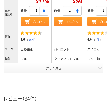
￥2,390
￥264
数量
数量
数量
価格
(税込)
カゴへ
カゴへ
カ
評価
4.6
4.0
（
34件
）
（
1件
）
三菱鉛筆
パイロット
パイロット
メーカー
ブルー
クリアソフトブルー
ブルー軸
軸色
詳しく見る
0.7mm
0.5mm
0.5mm、0.5
ボール径
2色
2色
色数
油性インク
アクロインキ
フリクション
インク種
類
（ゲルインク）
レビュー（34件）
12mm
12mm
12.2mm
軸径