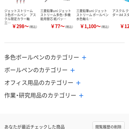
ジェットストリーム
三菱鉛筆uni ジェット
三菱鉛筆uni ジェット
アスクル 
３色ボールペン アス
ストリーム多色・多機
ストリーム ボールペン
ダー A4 
クル限定カラー軸
能用替芯 紙パッ…
水色軸 0.…
三…
￥298～
￥77～
￥1,100～
￥1
（税込）
（税込）
（税込）
多色ボールペンのカテゴリー
ボールペンのカテゴリー
オフィス用品のカテゴリー
作業・研究用品のカテゴリー
あなたが最近チェックした商品
閲覧履歴の削除