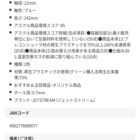
軸径：12mm
軸色：ブルー
長さ：142mm
アスクル商品環境スコア：85
アスクル商品環境スコア詳細/加点項目：●容器包装10:最小販売
単位において包装材料を使用していない(50点)●商品本体13:プ
レコンシューマ材の再生プラスチックを70％以上100％未満使用
(20点)●商品本体23:詰め替えの用意がある商品(5点)●仕組み30-
1:温室効果ガスの削減に取り組んでいる(10点)
種類：2色
材質：再生プラスチックの使用(グリーン購入法再生比率基
準)75%
おすすめ＆注目商品：オリジナル商品
ボール径：0.7mm
ブランド：JETSTREAM（ジェットストリーム）
JANコード
4902778889077
備考（ご注意）