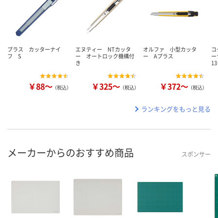
プラス カッターナイ
エヌティー NTカッタ
オルファ 小型カッタ
コ
フ S
ー オートロック機構付
ー Aプラス
ー
き
1
￥88～
￥325～
￥372～
（税込）
（税込）
（税込）
ランキングをもっと見る
メーカーからのおすすめ商品
スポンサー