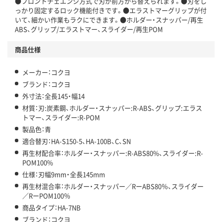
●フロントチェエンジ方式で刃が前方から替えられます。●刃をし
っかり固定するロック機能付きです。●エラストマーグリップが付
いて、細かい作業もラクにできます。●ホルダー・スナッパー/再生
ABS、グリップ/エラストマー、スライダー/再生POM
商品仕様
メーカー：コクヨ
ブランド：コクヨ
外寸法：全長145・幅14
材質：刃:炭素鋼、ホルダー・スナッパー:R-ABS、グリップ:エラス
トマー、スライダー:R-POM
製品色：青
適合替刃：HA-S150-5、HA-100B、C、SN
再生材配合率：ホルダー・スナッパー:R-ABS80%、スライダー:R-
POM100%
仕様：刃幅9mm・全長145mm
再生材混合率：ホルダー・スナッパー／RーABS80％、スライダー
／RーPOM100％
商品タイプ：HA-7NB
ブランド：コクヨ