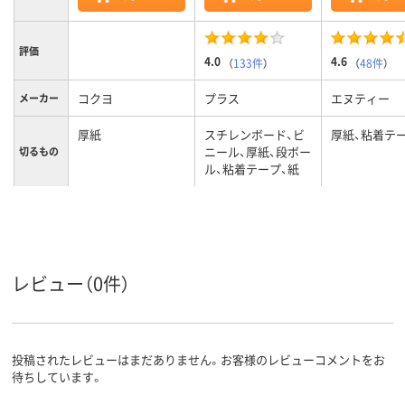
評価
4.0
4.6
（
133件
）
（
48件
）
コクヨ
プラス
エヌティー
メーカー
厚紙
スチレンボード、ビ
厚紙、粘着テ
ニール、厚紙、段ボー
切るもの
ル、粘着テープ、紙
レビュー（0件）
投稿されたレビューはまだありません。お客様のレビューコメントをお
待ちしています。