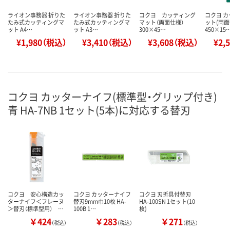
ライオン事務器 折りた
ライオン事務器 折りた
コクヨ カッティング
コクヨ 
たみ式カッティングマ
たみ式カッティングマ
マット（両面仕様）
ット(両面
ット A4…
ット A3…
300×45…
450×15
¥1,980（税込）
¥3,410（税込）
¥3,608（税込）
¥2,
コクヨ カッターナイフ(標準型・グリップ付き)
青 HA-7NB 1セット(5本)に対応する替刃
コクヨ 安心構造カッ
コクヨ カッターナイフ
コクヨ 刃折具付替刃
ターナイフ＜フレーヌ
替刃9mm巾10枚 HA-
HA-100SN 1セット(10
＞替刃（標準型用） …
100B 1…
枚)
￥424
￥283
￥271
（税込）
（税込）
（税込）