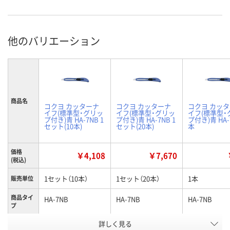
他のバリエーション
商品名
コクヨ カッターナ
コクヨ カッターナ
コクヨ カッ
イフ(標準型・グリッ
イフ(標準型・グリッ
イフ(標準型・
プ付き)青 HA-7NB 1
プ付き)青 HA-7NB 1
プ付き)青 HA-
セット(10本)
セット(20本)
本
価格
￥4,108
￥7,670
(税込)
1セット（10本）
1セット（20本）
1本
販売単位
商品タイ
HA-7NB
HA-7NB
HA-7NB
プ
お申込番
詳しく見る
AA70878
A527233
8417768