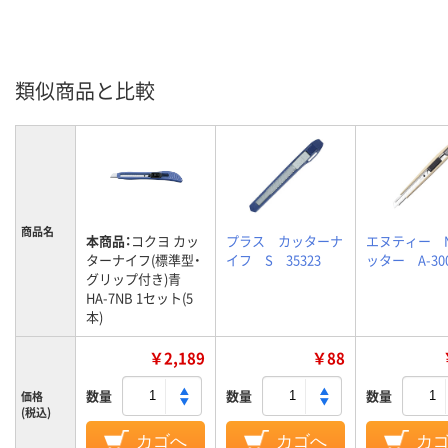
類似商品と比較
商品名
本商品：
コクヨ カッ
プラス カッターナ
エヌティー 
ターナイフ(標準型・
イフ S 35323
ッター A-30
グリップ付き)青
HA-7NB 1セット(5
本)
￥2,189
￥88
数量
数量
数量
価格
(税込)
カゴへ
カゴへ
カ