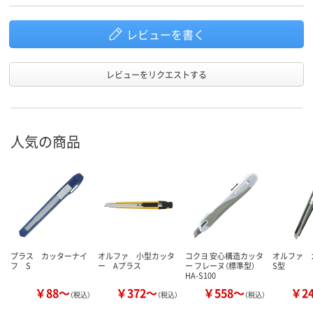
レビューを書く
レビューをリクエストする
人気の商品
プラス カッターナイ
オルファ 小型カッタ
コクヨ 安心構造カッタ
オルファ
フ S
ー Aプラス
ー フレーヌ（標準型）
S型
HA-S100
￥88～
￥372～
￥558～
￥2
（税込）
（税込）
（税込）