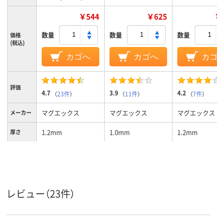
￥544
￥625
数量
数量
数量
価格
(税込)
カゴへ
カゴへ
カ
評価
4.7
3.9
4.2
（
23件
）
（
11件
）
（
7件
）
マグエックス
マグエックス
マグエックス
メーカー
1.2mm
1.0mm
1.2mm
厚さ
レビュー（23件）