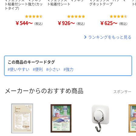
ト粘着付シート強力（カッ
ト粘着付シート
グネットテープ
ト
トタイプ）
￥544～
￥926～
￥625～
（税込）
（税込）
（税込）
ランキングをもっと見る
この商品のキーワードタグ
#使いやすい
#便利
#小さい
#強力
メーカーからのおすすめ商品
スポンサー