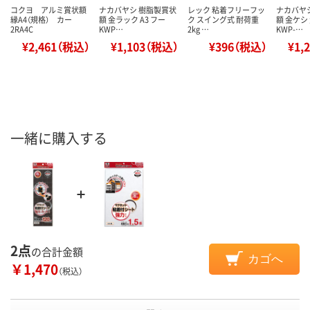
コクヨ アルミ賞状額
ナカバヤシ 樹脂製賞状
レック 粘着フリーフッ
ナカバヤ
縁A4（規格） カー
額 金ラック A3 フー
ク スイング式 耐荷重
額 金ケシ
2RA4C
KWP…
2kg …
KWP-…
¥2,461（税込）
¥1,103（税込）
¥396（税込）
¥1,
一緒に購入する
2点
の合計金額
カゴへ
￥1,470
（税込）