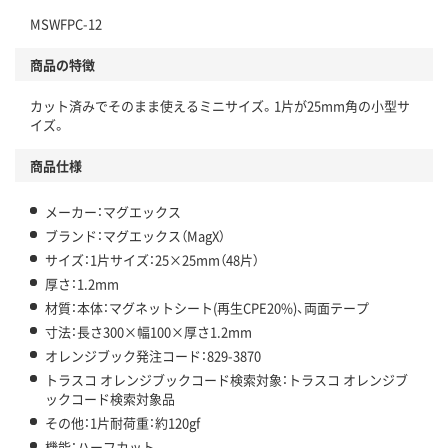
MSWFPC-12
商品の特徴
カット済みでそのまま使えるミニサイズ。1片が25mm角の小型サ
イズ。
商品仕様
メーカー：マグエックス
ブランド：マグエックス（MagX）
サイズ：1片サイズ：25×25mm（48片）
厚さ：1.2mm
材質：本体：マグネットシート(再生CPE20%)、両面テープ
寸法：長さ300×幅100×厚さ1.2mm
オレンジブック発注コード：829-3870
トラスコ オレンジブックコード検索対象：トラスコ オレンジブ
ックコード検索対象品
その他：1片耐荷重：約120gf
機能：ハーフカット