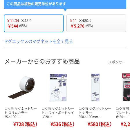
この商品は複数の販売単位があります
￥11.34
×48片
￥11
×480片
￥544
￥5,276
(税込)
(税込)
マグエックスのマグネットを全て見る
メーカーからのおすすめ商品
スポンサー
コクヨ マグネットシー
コクヨ マグネットシー
コクヨ マグネットシー
コクヨ 
ト スリムカラー
ト ホワイトボードタイ
ト カラー
プレート
25×100…
プ 20…
300×100mm…
き 30…
¥728（税込）
¥536（税込）
¥580（税込）
¥2,