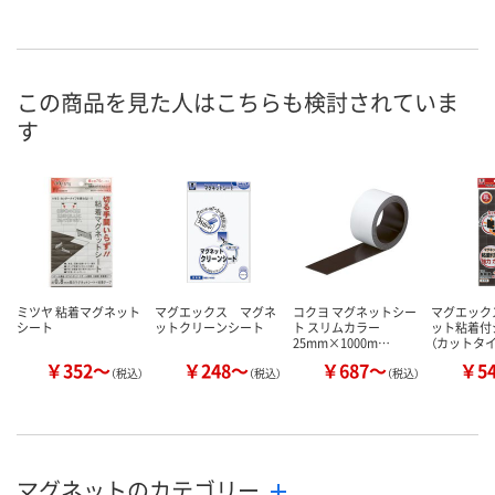
この商品を見た人はこちらも検討されていま
す
ミツヤ 粘着マグネット
マグエックス マグネ
コクヨ マグネットシー
マグエック
シート
ットクリーンシート
ト スリムカラー
ット粘着付
25mm×1000m…
（カットタイ
￥352～
￥248～
￥687～
￥5
（税込）
（税込）
（税込）
マグネットのカテゴリー