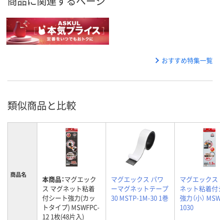
商品に関連するページ
おすすめ特集一覧
類似商品と比較
商品名
本商品：
マグエック
マグエックス パワ
マグエックス
ス マグネット粘着
ーマグネットテープ
ネット粘着付
付シート強力(カッ
30 MSTP-1M-30 1巻
強力（小） MSW
トタイプ) MSWFPC-
1030
12 1枚(48片入)