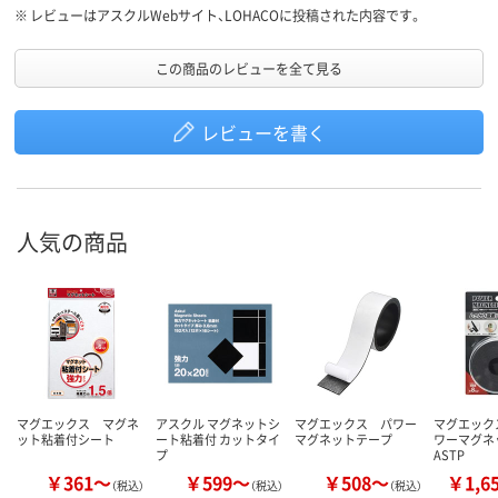
※
レビューはアスクルWebサイト、LOHACOに投稿された内容です。
この商品のレビューを全て見る
レビューを書く
人気の商品
マグエックス マグネ
アスクル マグネットシ
マグエックス パワー
マグエック
ット粘着付シート
ート粘着付 カットタイ
マグネットテープ
ワーマグネ
プ
ASTP
￥361～
￥599～
￥508～
￥1,6
（税込）
（税込）
（税込）