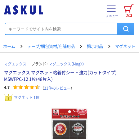
カゴ
メニュー
ホーム
テープ/梱包資材/店舗用品
掲示用品
マグネット
マグエックス
ブランド：
マグエックス（MagX）
マグエックス マグネット粘着付シート強力(カットタイプ)
MSWFPC-12 1枚(48片入)
4.7
（
23
件のレビュー
）
マグネット 1位