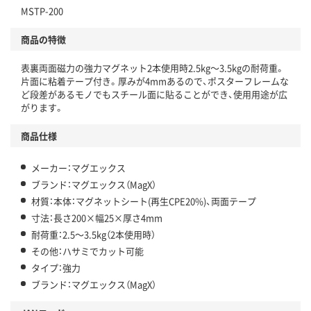
MSTP-200
商品の特徴
表裏両面磁力の強力マグネット2本使用時2.5kg～3.5kgの耐荷重。
片面に粘着テープ付き。厚みが4mmあるので、ポスターフレームな
ど段差があるモノでもスチール面に貼ることができ、使用用途が広
がります。
商品仕様
メーカー：マグエックス
ブランド：マグエックス（MagX）
材質：本体：マグネットシート(再生CPE20%)、両面テープ
寸法：長さ200×幅25×厚さ4mm
耐荷重：2.5～3.5kg（2本使用時）
その他：ハサミでカット可能
タイプ：強力
ブランド：マグエックス（MagX）