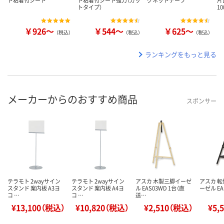
ト粘着付シート
ト粘着付シート強力（カッ
グネットテープ
片
トタイプ）
1
￥926～
￥544～
￥625～
（税込）
（税込）
（税込）
ランキングをもっと見る
メーカーからのおすすめ商品
スポンサー
テラモト 2wayサイン
テラモト 2wayサイン
アスカ 木製三脚イーゼ
アスカ 
スタンド 案内板 A3ヨ
スタンド 案内板 A4ヨ
ル EAS03WD 1台（直
ーゼル EA
コ …
コ …
送…
¥13,100（税込）
¥10,820（税込）
¥2,510（税込）
¥5,