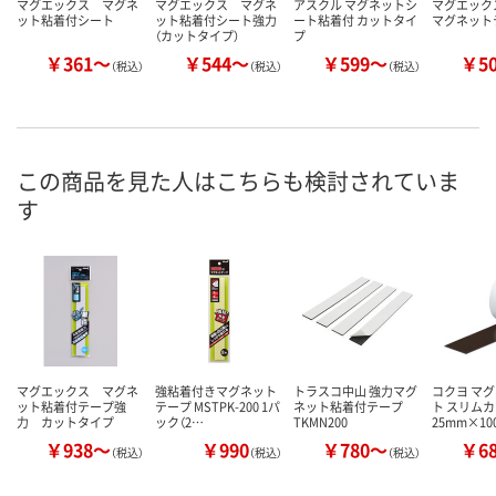
マグエックス マグネ
マグエックス マグネ
アスクル マグネットシ
マグエック
ット粘着付シート
ット粘着付シート強力
ート粘着付 カットタイ
マグネット
（カットタイプ）
プ
￥361～
￥544～
￥599～
￥5
（税込）
（税込）
（税込）
この商品を見た人はこちらも検討されていま
す
マグエックス マグネ
強粘着付きマグネット
トラスコ中山 強力マグ
コクヨ マ
ット粘着付テープ強
テープ MSTPK-200 1パ
ネット粘着付テープ
ト スリム
力 カットタイプ
ック（2…
TKMN200
25mm×10
￥938～
￥990
￥780～
￥6
（税込）
（税込）
（税込）