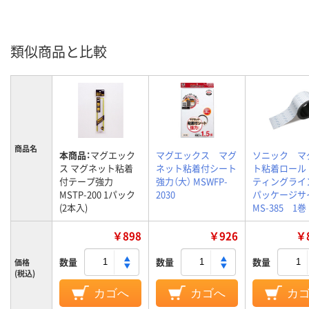
類似商品と比較
商品名
本商品：
マグエック
マグエックス マグ
ソニック マ
ス マグネット粘着
ネット粘着付シート
ト粘着ロール
付テープ強力
強力（大） MSWFP-
ティングラ
MSTP-200 1パック
2030
パッケージ
(2本入)
MS-385 1巻
￥898
￥926
￥8
数量
数量
数量
価格
(税込)
カゴへ
カゴへ
カ