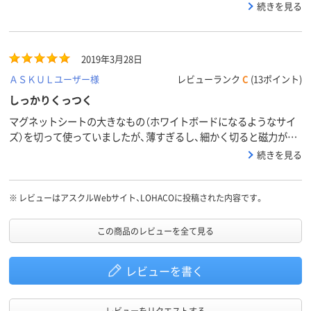
ルムを張るので、表面はこんなによいものでなくてももっと安いも
続きを見る
のが欲しいです。
2019年3月28日
ＡＳＫＵＬユーザー様
レビューランク
C
(13ポイント)
しっかりくっつく
マグネットシートの大きなもの（ホワイトボードになるようなサイ
ズ）を切って使っていましたが、薄すぎるし、細かく切ると磁力が弱
いせいか剥がれ落ちるので困ってました。厚みもあるし、小さく切
続きを見る
ってもしっかりくっつく。最高です。
※
レビューはアスクルWebサイト、LOHACOに投稿された内容です。
この商品のレビューを全て見る
レビューを書く
レビューをリクエストする