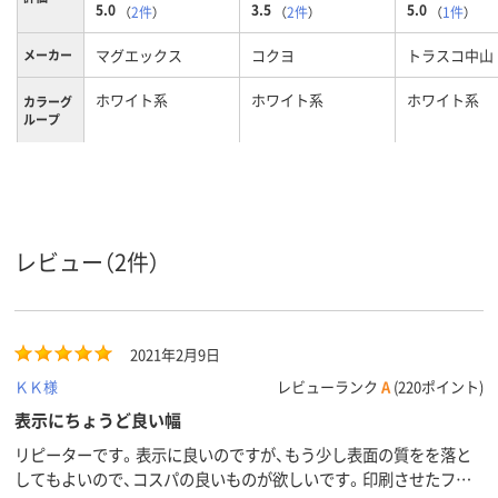
5.0
3.5
5.0
（
2件
）
（
2件
）
（
1件
）
マグエックス
コクヨ
トラスコ中山
メーカー
ホワイト系
ホワイト系
ホワイト系
カラーグ
ループ
マグネッ
カット可能
トの特性
レビュー（2件）
2021年2月9日
ＫＫ様
レビューランク
A
(220ポイント)
表示にちょうど良い幅
リピーターです。表示に良いのですが、もう少し表面の質をを落と
してもよいので、コスパの良いものが欲しいです。印刷させたフィ