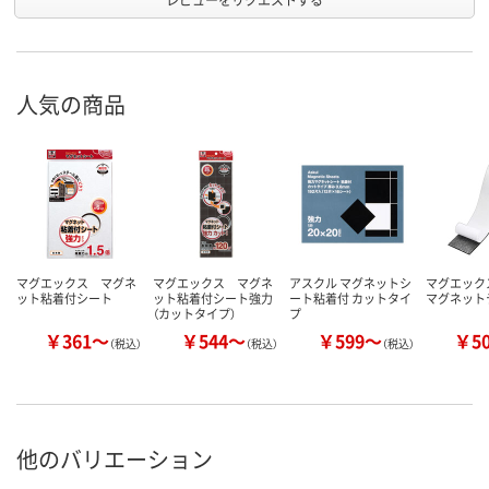
人気の商品
マグエックス マグネ
マグエックス マグネ
アスクル マグネットシ
マグエック
ット粘着付シート
ット粘着付シート強力
ート粘着付 カットタイ
マグネット
（カットタイプ）
プ
￥361～
￥544～
￥599～
￥5
（税込）
（税込）
（税込）
他のバリエーション