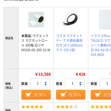
本商品：
マグエック
コクヨ マグネット
トラスコ中山
商品名
ス マグネットロー
テープ 片面粘着剤
TRUSCO マ
ル 200幅 白ツヤ
付き 10×1000mm
シート艶無200
MSGR-08-200-10-W
マク-350 1個
白 MS-N2-W 
414-4830
￥15,588
￥428
数量
数量
数量
価格
(税込)
カゴへ
カゴへ
カ
評価