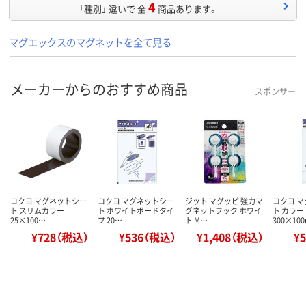
4
「種別」 違いで 全
商品あります。
マグエックスのマグネットを全て見る
メーカーからのおすすめ商品
スポンサー
コクヨ マグネットシー
コクヨ マグネットシー
ジット マグッピ 強力マ
コクヨ 
ト スリムカラー
ト ホワイトボードタイ
グネットフック ホワイ
ト カラー
25×100…
プ 20…
ト M…
300×10
¥728（税込）
¥536（税込）
¥1,408（税込）
¥