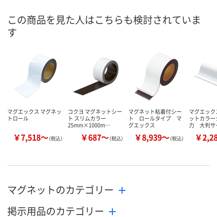
8月8日（土）
8月9日（日）
8月26日（水）
お届け日
この商品を見た人はこちらも検討されていま
す
数量
数量
数量
カゴへ
カゴへ
カ
マグエックス マグネッ
コクヨ マグネットシー
マグネット粘着付シー
マグエック
トロール
ト スリムカラー
ト ロールタイプ マ
ットカラー
25mm×1000m…
グエックス
力 大判サ
￥7,518～
￥687～
￥8,939～
￥2,2
（税込）
（税込）
（税込）
マグネットのカテゴリー
掲示用品のカテゴリー