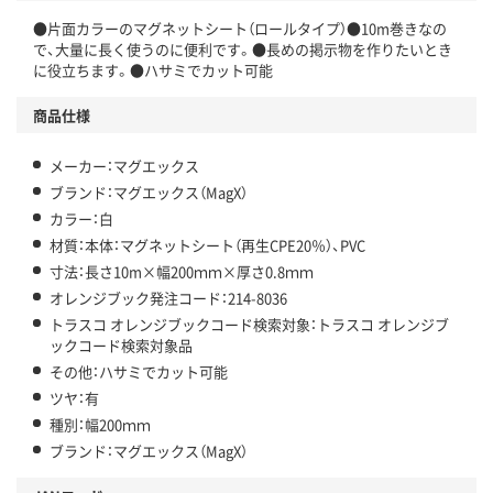
●片面カラーのマグネットシート（ロールタイプ）●10m巻きなの
で、大量に長く使うのに便利です。●長めの掲示物を作りたいとき
に役立ちます。●ハサミでカット可能
商品仕様
メーカー：マグエックス
ブランド：マグエックス（MagX）
カラー：白
材質：本体：マグネットシート（再生CPE20％）、PVC
寸法：長さ10m×幅200ｍｍ×厚さ0.8ｍｍ
オレンジブック発注コード：214-8036
トラスコ オレンジブックコード検索対象：トラスコ オレンジブ
ックコード検索対象品
その他：ハサミでカット可能
ツヤ：有
種別：幅200ｍｍ
ブランド：マグエックス（MagX）