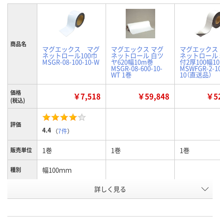
商品名
マグエックス マグ
マグエックス マグ
マグエックス
ネットロール100巾
ネットロール 白ツ
ネットロール
MSGR-08-100-10-W
ヤ620幅10m巻
付2厚100幅1
MSGR-08-600-10-
MSWFGR-2-1
WT 1巻
10（直送品）
価格
￥7,518
￥59,848
￥52
(税込)
評価
4.4
（
7件
）
1巻
1巻
1巻
販売単位
幅100ｍｍ
種別
お申込番
詳しく見る
657768
X379851
X378924
号
あり
2点
直送品
在庫