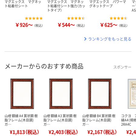
マグエックス マグネッ
マグエックス マグネッ
マグエックス パワーマ
マ
ト粘着付シート
ト粘着付シート強力（カッ
グネットテープ
ー
トタイプ）
A
￥926～
￥544～
￥625～
（税込）
（税込）
（税込）
ランキングをもっと見る
メーカーからのおすすめ商品
スポンサー
山櫻 額縁 A4 賞状額 樹
山櫻 額縁 A3 賞状額 樹
山櫻 額縁 B4 賞状額 樹
コクヨ 
脂フレーム(木目調)
脂フレーム(木目調)
脂フレーム(木目調)
縁A4（規
ガ…
ガ…
ガ…
2RA4C
¥1,813（税込）
¥2,403（税込）
¥2,167（税込）
¥2,