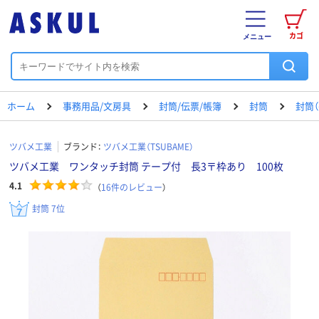
カゴ
メニュー
ホーム
事務用品/文房具
封筒/伝票/帳簿
封筒
封筒（
ツバメ工業
ブランド：
ツバメ工業（TSUBAME）
ツバメ工業 ワンタッチ封筒 テープ付 長3〒枠あり 100枚
4.1
（
16
件のレビュー
）
封筒 7位