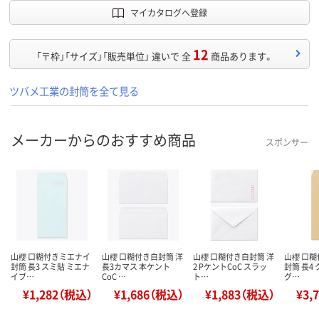
マイカタログへ登録
12
「〒枠」「サイズ」「販売単位」 違いで 全
商品あります。
ツバメ工業の封筒を全て見る
メーカーからのおすすめ商品
スポンサー
山櫻 口糊付きミエナイ
山櫻 口糊付き白封筒 洋
山櫻 口糊付き白封筒 洋
山櫻 口
封筒 長3 スミ貼 ミエナ
長3カマス 本ケント
2 PケントCoC スラッ
封筒 長4
イブ…
CoC …
ト…
グ…
¥1,282（税込）
¥1,686（税込）
¥1,883（税込）
¥3,