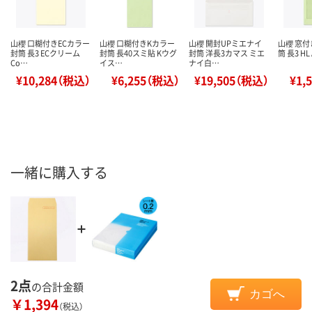
山櫻 口糊付きECカラー
山櫻 口糊付きKカラー
山櫻 開封UPミエナイ
山櫻 窓
封筒 長3 ECクリーム
封筒 長40スミ貼 Kウグ
封筒 洋長3カマス ミエ
筒 長3 HL
Co…
イス…
ナイ白…
¥10,284（税込）
¥6,255（税込）
¥19,505（税込）
¥1,
一緒に購入する
2点
の合計金額
カゴへ
￥1,394
（税込）