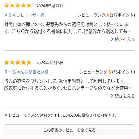
2024年5月17日
ＡＳＫＵＬユーザー様
レビューランク
A
(177ポイント)
封筒自体が薄いので、得意先からの返信用封筒として使っていま
す。こちらから送付する書類に同封して、得意先から返送してもら
う書類に使う封筒として使うので、薄くて同梱しやすく、便利です。
続きを見る
テープ付きなので、客先の負担にもなりません。
2023年10月6日
スーちゃん手が観たい様
レビューランク
B
(75ポイント)
当方の宛名をプリントして、返信用封筒として利用しています。一
般家庭に送付することが多く、セロハンテープやのりなどを使用し
ないで済むので好評です。
続きを見る
※
レビューはアスクルWebサイト、LOHACOに投稿された内容です。
この商品のレビューを全て見る