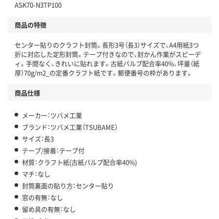
ASK70-N3TP100
商品の特徴
センター貼りのクラフト封筒。長形3号（長3）サイズで、A4用紙3つ
折に対応した定形封筒。テープ付きなので、封かん作業がスピーデ
ィ。手間なく、きれいに貼れます。古紙パルプ配合率40%、坪量（紙
厚）70g/m2_の定番クラフト紙です。郵便番号の枠があります。
商品仕様
メーカー：ツバメ工業
ブランド：ツバメ工業（TSUBAME）
サイズ：長3
テープ/接着：テープ付
材質：クラフト紙(古紙パルプ配合率40%)
マチ：なし
封筒裏面の貼り方：センター貼り
窓の有無：なし
留め具の有無：なし