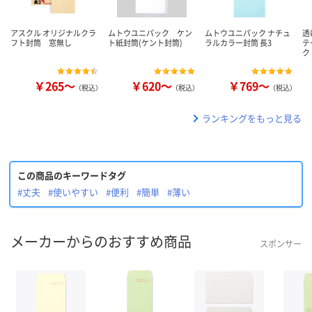
アスクル オリジナルクラ
ムトウユニパック ケン
ムトウユニパック ナチュ
透
フト封筒 窓無し
ト紙封筒(ケント封筒)
ラルカラー封筒 長3
テ
ク
￥265～
￥620～
￥769～
（税込）
（税込）
（税込）
ランキングをもっと見る
この商品のキーワードタグ
#丈夫
#使いやすい
#便利
#簡単
#薄い
メーカーからのおすすめ商品
スポンサー