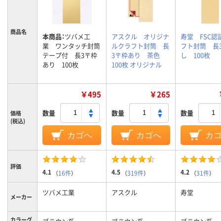
商品名
本商品：
ツバメ工
アスクル オリジナ
寿堂 FSC認
業 ワンタッチ封筒
ルクラフト封筒 長
フト封筒 長3
テープ付 長3〒枠
3〒枠あり 茶色
し 100枚
あり 100枚
100枚 オリジナル
￥495
￥265
数量
数量
数量
価格
(税込)
カゴへ
カゴへ
カ
評価
4.1
4.5
4.2
（
16件
）
（
319件
）
（
31件
）
ツバメ工業
アスクル
寿堂
メーカー
カラーグ