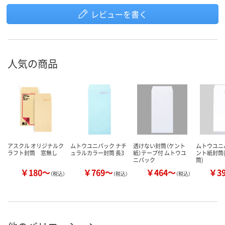
レビューを書く
人気の商品
アスクル オリジナルク
ムトウユニパック ナチ
透けない封筒（ケント
ムトウユニ
ラフト封筒 窓無し
ュラルカラー封筒 長3
紙）テープ付 ムトウユ
ント紙封筒
ニパック
筒)
￥180～
￥769～
￥464～
￥3
（税込）
（税込）
（税込）