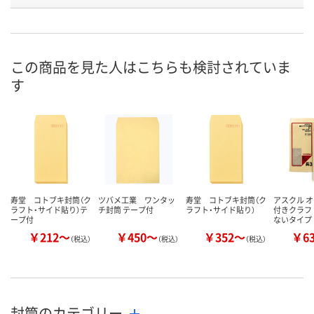
お申込番
143756
143774
143836
号
7点
4点
あり
在庫
この商品を見た人はこちらも検討されていま
す
8月10日（月）
8月10日（月）
8月10日（月）
お届け日
数量
数量
数量
カゴへ
カゴへ
カ
寿堂 コトブキ封筒（ク
ツバメ工業 ワンタッ
寿堂 コトブキ封筒（ク
アスクル 
ラフト・サイド貼り）テ
チ封筒 テープ付
ラフト・サイド貼り）
付きクラフ
ープ付
ないタイプ
￥212～
￥450～
￥352～
￥6
（税込）
（税込）
（税込）
封筒のカテゴリー