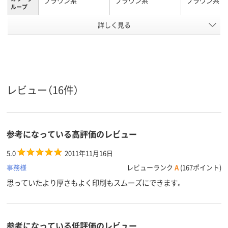
ブラウン系
ブラウン系
ブラウン系
ループ
テープ/接
詳しく見る
テープ付
テープなし
テープなし
着
あり
あり
なし
〒枠
なし
なし
なし
窓の有無
レビュー（16件）
留め具の
なし
なし
なし
有無
封筒裏面
センター貼り
センター貼り
サイド貼り
の貼り方
参考になっている高評価のレビュー
アスクル
商品環境
30
50
5.0
2011年11月16日
スコア
事務様
レビューランク
A
(167ポイント)
思っていたより厚さもよく印刷もスムーズにできます。
参考になっている低評価のレビュー