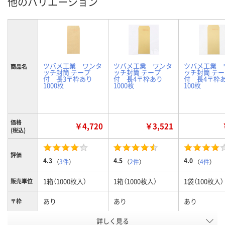
他のバリエーション
ツバメ工業 ワンタ
ツバメ工業 ワンタ
ツバメ工業 
商品名
ッチ封筒 テープ
ッチ封筒 テープ
ッチ封筒 テ
付 長3〒枠あり
付 長4〒枠あり
付 長4〒
1000枚
1000枚
100枚
価格
￥4,720
￥3,521
(税込)
評価
4.3
4.5
4.0
（
3件
）
（
2件
）
（
4件
）
1箱（1000枚入）
1箱（1000枚入）
1袋（100枚入）
販売単位
あり
あり
あり
〒枠
詳しく見る
長3
長4
長4
サイズ