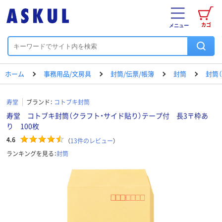
カゴ
メニュー
ホーム
事務用品/文房具
封筒/伝票/帳簿
封筒
封筒（
寿堂
ブランド：
コトブキ封筒
寿堂 コトブキ封筒（クラフト・サイド貼り）テープ付 長3〒枠あ
り 100枚
4.6
（
13
件のレビュー
）
ランキングを見る：
封筒