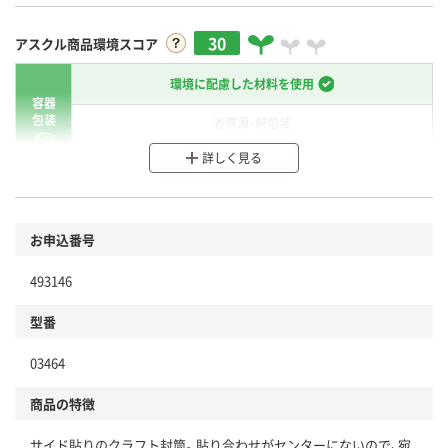
30
アスクル商品環境スコア
環境に配慮した材料を使用
容器
包装
省資源・無包装
詳しく見る
分別・リサイクルしやすい設計
環境に配慮した材料を使用
商品
お申込番号
本体
省資源・省エネ・節水
493146
分別・リサイクルしやすい設計
型番
独自の回収スキームがある
03464
仕組
アスクルで資源循環している
商品の特徴
温室効果ガスなどの削減
サイド貼りのクラフト封筒。貼り合わせがセンターにないので、宛