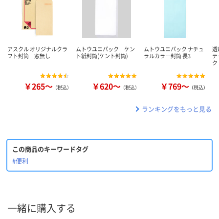
アスクル オリジナルクラ
ムトウユニパック ケン
ムトウユニパック ナチュ
透
フト封筒 窓無し
ト紙封筒(ケント封筒)
ラルカラー封筒 長3
テ
ク
￥265～
￥620～
￥769～
（税込）
（税込）
（税込）
ランキングをもっと見る
この商品のキーワードタグ
#便利
一緒に購入する