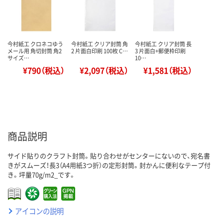
今村紙工 クロネコゆう
今村紙工 クリア封筒 角
今村紙工 クリア封筒 長
メール用 角切封筒 角2
2 片面白印刷 100枚 C…
3 片面白+郵便枠印刷
サイズ…
10…
¥790（税込）
¥2,097（税込）
¥1,581（税込）
商品説明
サイド貼りのクラフト封筒。貼り合わせがセンターにないので、宛名書
きがスムーズ！長3（A4用紙3つ折）の定形封筒。封かんに便利なテープ付
き。坪量70g/m2_です。
アイコンの説明