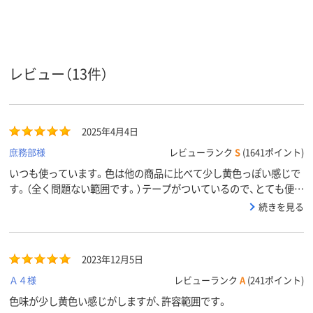
あり
あり
なし
〒枠
なし
なし
なし
窓の有無
レビュー（13件）
留め具の
なし
なし
なし
有無
封筒裏面
サイド貼り
センター貼り
サイド貼り
の貼り方
2025年4月4日
アスクル
庶務部様
レビューランク
S
(1641ポイント)
商品環境
30
30
50
スコア
いつも使っています。色は他の商品に比べて少し黄色っぽい感じで
す。（全く問題ない範囲です。）テープがついているので、とても便利
です。
続きを見る
2023年12月5日
Ａ４様
レビューランク
A
(241ポイント)
色味が少し黄色い感じがしますが、許容範囲です。