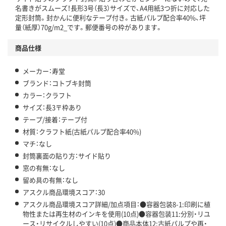
この商品の環境配慮ポイントです。下記商品詳細「
名書きがスムーズ！長形3号（長3）サイズで、A4用紙3つ折に対応した
アスクル商品環境スコア詳細／加点項目
」で確認できます。
定形封筒。封かんに便利なテープ付き。古紙パルプ配合率40%、坪
量（紙厚）70g/m2_です。郵便番号の枠があります。
商品仕様
メーカー：寿堂
ブランド：コトブキ封筒
カラー：クラフト
サイズ：長3〒枠あり
テープ/接着：テープ付
材質：クラフト紙(古紙パルプ配合率40%)
マチ：なし
封筒裏面の貼り方：サイド貼り
窓の有無：なし
留め具の有無：なし
アスクル商品環境スコア：30
アスクル商品環境スコア詳細/加点項目：●容器包装8-1:印刷に植
物性または再生材のインキを使用(10点)●容器包装11:分別・リユ
ース・リサイクルしやすい(10点)●商品本体12:古紙パルプや再・