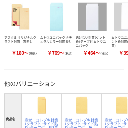
アスクル オリジナルク
ムトウユニパック ナチ
透けない封筒（ケント
ムトウユニ
ラフト封筒 窓無し
ュラルカラー封筒 長3
紙）テープ付 ムトウユ
ント紙封筒
ニパック
筒)
￥180～
￥769～
￥464～
￥3
（税込）
（税込）
（税込）
他のバリエーション
商品名
寿堂 コトブキ封筒
寿堂 コトブキ封筒
寿堂 コトブ
（クラフト・サイド貼
（クラフト・サイド貼
（クラフト・サ
り）テープ付 長3〒
り）テープ付 角
り）テープ付