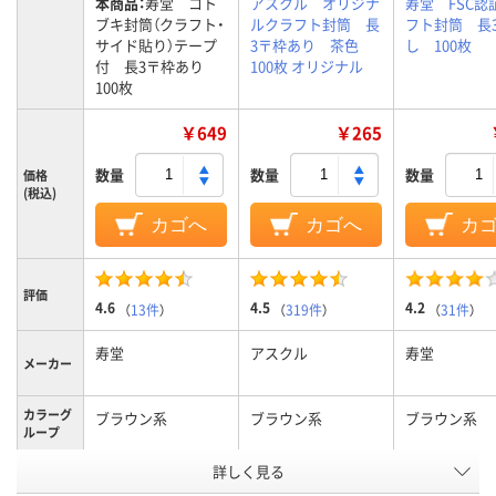
本商品：
寿堂 コト
アスクル オリジナ
寿堂 FSC認
ブキ封筒（クラフト・
ルクラフト封筒 長
フト封筒 長3
サイド貼り）テープ
3〒枠あり 茶色
し 100枚
付 長3〒枠あり
100枚 オリジナル
100枚
￥649
￥265
数量
数量
数量
価格
(税込)
カゴへ
カゴへ
カ
評価
4.6
4.5
4.2
（
13件
）
（
319件
）
（
31件
）
寿堂
アスクル
寿堂
メーカー
カラーグ
ブラウン系
ブラウン系
ブラウン系
ループ
テープ/接
詳しく見る
テープ付
テープなし
テープなし
着