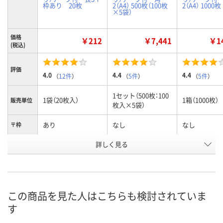
枠あり 20枚
2（A4） 500枚（100枚
2（A4） 1000枚
×5袋）
価格
￥212
￥7,441
￥14
(税込)
評価
4.0
4.4
4.4
（
12件
）
（
5件
）
（
5件
）
1セット（500枚：100
1袋（20枚入）
1箱（1000枚）
販売単位
枚入×5袋）
あり
なし
なし
〒枠
詳しく見る
長3〒枠あり
角2
角2
サイズ
お申込番
9471936
643726
643969
号
あり
8点
4点
在庫
この商品を見た人はこちらも検討されていま
す
8月11日（火）
8月11日（火）
8月11日（火）
お届け日