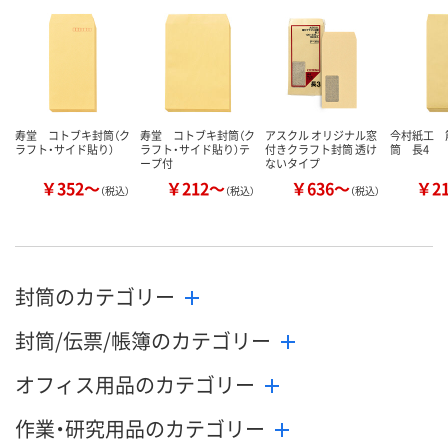
数量
数量
数量
カゴへ
カゴへ
カ
寿堂 コトブキ封筒（ク
寿堂 コトブキ封筒（ク
アスクル オリジナル窓
今村紙工 
ラフト・サイド貼り）
ラフト・サイド貼り）テ
付きクラフト封筒 透け
筒 長4
ープ付
ないタイプ
￥352～
￥212～
￥636～
￥2
（税込）
（税込）
（税込）
封筒のカテゴリー
封筒/伝票/帳簿のカテゴリー
オフィス用品のカテゴリー
作業・研究用品のカテゴリー