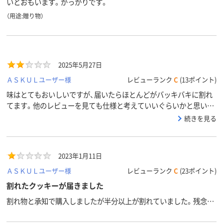
いとおもいます。がっかりです。
（用途:贈り物）
2025年5月27日
ＡＳＫＵＬユーザー様
レビューランク
C
(13ポイント)
味はとてもおいしいですが、届いたらほとんどがバッキバキに割れ
てます。他のレビューを見ても仕様と考えていいぐらいかと思いま
す。30個中7枚普通、20枚バキバキ、3枚粉々ぐらいの割合です。味は
続きを見る
おいしいです。
2023年1月11日
ＡＳＫＵＬユーザー様
レビューランク
C
(23ポイント)
割れたクッキーが届きました
割れ物と承知で購入しましたが半分以上が割れていました。残念…