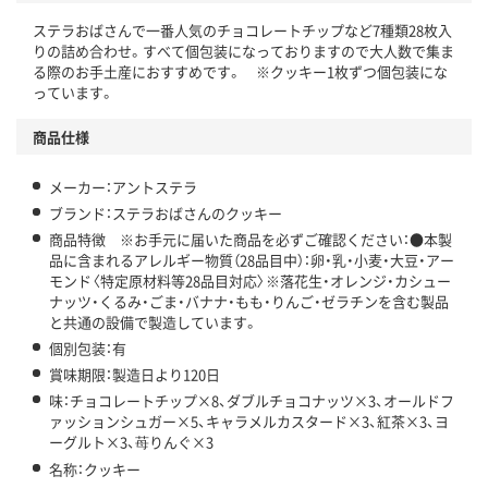
ステラおばさんで一番人気のチョコレートチップなど7種類28枚入
りの詰め合わせ。すべて個包装になっておりますので大人数で集ま
る際のお手土産におすすめです。 ※クッキー1枚ずつ個包装にな
っています。
商品仕様
メーカー：アントステラ
ブランド：ステラおばさんのクッキー
商品特徴 ※お手元に届いた商品を必ずご確認ください：●本製
品に含まれるアレルギー物質（28品目中）：卵・乳・小麦・大豆・アー
モンド〈特定原材料等28品目対応〉※落花生・オレンジ・カシュー
ナッツ・くるみ・ごま・バナナ・もも・りんご・ゼラチンを含む製品
と共通の設備で製造しています。
個別包装：有
賞味期限：製造日より120日
味：チョコレートチップ×8、ダブルチョコナッツ×3、オールドフ
ァッションシュガー×5、キャラメルカスタード×3、紅茶×3、ヨ
ーグルト×3、苺りんぐ×3
名称：クッキー