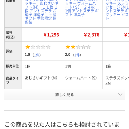
商品名
ッキー あじさいギ
ッキー ウォームハ
ッキー ステ
フト（M) １１枚 １
ート（Ｓ） ２４枚
ッセージSM 1
個 アントステラ お
1個 アントステラ ギ
ントステラ 
菓子 洋菓子 手土産
フト 洋菓子
クッキー ビ
ギフト 季節限定 個
ト
包装
価格
￥1,296
￥2,376
￥1
(税込)
評価
1.0
2.0
（
1件
）
（
1件
）
1個
1個
1箱
販売単位
あじさいギフト（M）
ウォームハート（S）
ステラズメッ
商品タイ
プ
SM
お申込番
詳しく見る
WNU1498
RX95856
XH79479
号
入荷待ち
あり
入荷待ち
在庫
8月8日（土）
お届け日
この商品を見た人はこちらも検討されていま