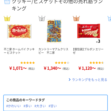
クッキー/ビスケットその他の売れ筋ラン
キング
不二家 ホームパイ クッキ
カントリーマアムクリス
【個包装】ブルボン エリー
ー ビスケット
ピー 不二家
ゼ
￥1,071～
￥1,340～
￥1,120～
（税込）
（税込）
（税込）
ランキングをもっと見る
この商品のキーワードタグ
#かわいい
#多い
#大きい
#甘い