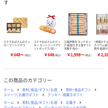
す
数量
お取り扱い終了しま
お取り扱い終
した
した
カゴへ
ステラおばさんのクッ
ステラおばさんのクッ
三越伊勢丹 ヨックモッ
〈帝国ホテ
キー アントステラ
キー カントリーベアテ
ク 紙袋付 手土産ギフト
クバウム詰
ントボックス（白）…
洋菓子 母の…
勢丹 紙袋付
￥648～
￥648
￥1,998～
￥2,1
（税込）
（税込）
（税込）
この商品のカテゴリー
ホーム
飲料/食品/ギフト/お酒
飲料・食品ギフト
スイーツ/お菓子ギフト
クッキー･焼菓子ギフト
ホーム
飲料/食品/ギフト/お酒
お菓子
クッキー/ビスケット
クッキー/ビスケットその他