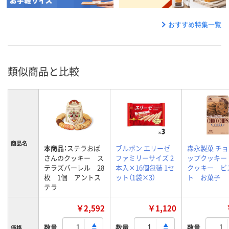
おすすめ特集一覧
類似商品と比較
商品名
本商品：
ステラおば
ブルボン エリーゼ
森永製菓 チ
さんのクッキー ス
ファミリーサイズ 2
ップクッキー
テラズバーレル 28
本入×16個包装 1セ
クッキー ビ
枚 1個 アントス
ット（1袋×3）
ト お菓子
テラ
￥2,592
￥1,120
数量
数量
数量
価格