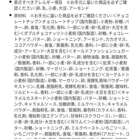
表示すべきアレルギー項目 ※お手元に届いた商品を必ずご確
認ください：卵、乳、小麦、大豆、アーモンド
原材料 ※お手元に届いた商品を必ずご確認ください：＜チョコ
レートチップ＞チョコレートチップ（国内製造）、小麦粉、砂糖、バ
ター、卵、食塩／乳化剤、香料、（一部に小麦・卵・乳成分・大豆を含
む）＜ダブルチョコナッツ＞小麦粉（国内製造）、砂糖、チョコレー
トチップ、バター、卵、ショートニング、アーモンド、カカオマス、
ココアパウダー、食塩／膨脹剤、乳化剤、香料、（一部に小麦・卵・乳
成分・アーモンド・大豆を含む）＜オールドファッションシュガー
＞小麦粉（国内製造）、砂糖、バター、卵、植物油脂、食塩、脱脂粉乳
／膨脹剤、香料、（一部に小麦・卵・乳成分を含む）＜紅茶＞小麦粉
（国内製造）、砂糖、マーガリン、卵、ショートニング、紅茶葉／膨脹
剤、香料、乳化剤、（一部に小麦・卵・乳成分を含む）＜ヨーグルト＞
小麦粉（国内製造）、砂糖、マーガリン、卵、発酵乳風味パウダー（デ
キストリン、乳糖、脱脂粉乳、発酵乳粉末）、食塩／膨脹剤、酸味料、
ソルビトール、香料、（一部に小麦・卵・乳成分・大豆を含む）＜キャ
ラメルカスタード＞小麦粉（国内製造）、バター、砂糖、ショートニ
ング、キャラメルソース、加糖卵黄、ミルクペースト、キャラメル
パウダー、脱脂粉乳、卵、食塩／膨脹剤、着色料（カラメル）、香料、
乳化剤、増粘剤（加工デンプン）、甘味料（スクラロース）、（一部に
小麦・卵・乳成分・大豆を含む）＜苺りんぐ＞小麦粉（国内製造）、バ
ター、砂糖、ショートニング、卵、ミルクペースト、いちごソース、
いちごパウダー、脱脂粉乳、食塩／膨脹剤、着色料（アカビート、コ