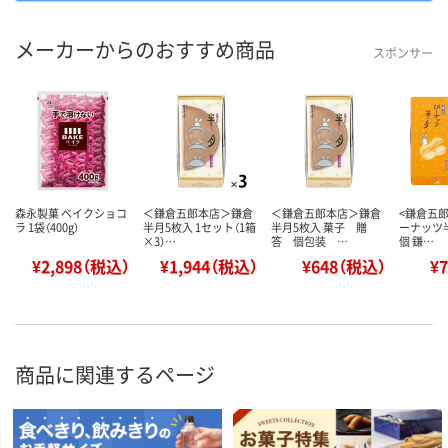
メーカーからのおすすめ商品
スポンサー
森永製菓 ベイクショコ
＜鎌倉五郎本店＞鎌倉
＜鎌倉五郎本店＞鎌倉
<鎌倉五
ラ 1袋（400g）
半月5枚入 1セット（1箱
半月5枚入 菓子 贈
ーナッツ半
×3）…
答 個包装 …
個 鎌…
¥2,898（税込）
¥1,944（税込）
¥648（税込）
¥
商品に関連するページ