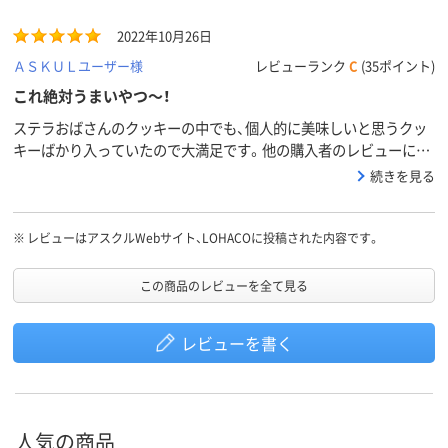
2022年10月26日
ＡＳＫＵＬユーザー様
レビューランク
C
(35ポイント)
これ絶対うまいやつ～！
ステラおばさんのクッキーの中でも、個人的に美味しいと思うクッ
キーばかり入っていたので大満足です。他の購入者のレビューに、
納品時クッキーが割れていたとの書き込みがあったので心配しまし
続きを見る
たが、梱包には細心の注意が払われており、クッキーだけ個別の大き
目の箱に沢山の緩衝材で囲われて入っていました。しかしながら、
割れクッキーが3枚見受けられましたが、発送側の配慮は十分確認で
※
レビューはアスクルWebサイト、LOHACOに投稿された内容です。
きるため、配送業者の佐川急便さんの責任かと思います。またリピ
ートします。
この商品のレビューを全て見る
レビューを書く
人気の商品