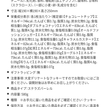
チニール）、乳化剤、香料、増粘剤（加工デンプン）、酸味料、甘味料
（スクラロース）、（一部に小麦・卵・乳成分を含む）
寸法：縦190×横190×高さ250mm
栄養成分表示：各1枚当たり＞（推定値）【チョコレートチップ】エ
ネルギー74kcal、たんぱく質0.7g、脂質3.8g、炭水化物9.2g、食塩
相当量0.08g【ダブルチョコナッツ】エネルギー83kcal、たんぱく
質1.1g、脂質4.5g、炭水化物9.8g、食塩相当量0.08g【オールドファ
ッションシュガー】エネルギー75kcal、たんぱく質0.8g、脂質
3.1g、炭水化物11.1g、食塩相当量0.1g【キャラメルカスタード】エ
ネルギー82kcal、たんぱく質0.8g、脂質4.7g、炭水化物9.1g、食塩
相当量0.07g【紅茶】エネルギー75kcal、たんぱく質0.8g、脂質
3.6g、炭水化物9.9g、食塩相当量0.05g【ヨーグルト】エネルギー
75kcal、たんぱく質0.8g、脂質3.6g、炭水化物10.1g、食塩相当量
0.09g【苺りんぐ】エネルギー82kcal、たんぱく質0.8g、脂質4.8g、
炭水化物9.0g、食塩相当量0.07g
ギフトラッピング：無
注意事項：大変デリケートなクッキーですのでお取扱いにはご注
意ください。袋開封後はお早めにお召し上がりください。
商品タイプ：ステラズバーレル
内容量：580g
種類 ※お手元に届いた商品を必ずご確認ください：クッキー
保存方法 ※お手元に届いた商品を必ずご確認ください：高温多