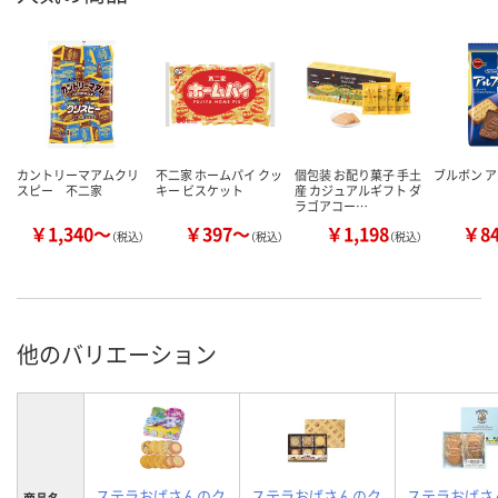
カントリーマアムクリ
不二家 ホームパイ クッ
個包装 お配り菓子 手土
ブルボン 
スピー 不二家
キー ビスケット
産 カジュアルギフト ダ
ラゴアコー…
￥1,340～
￥397～
￥1,198
￥8
（税込）
（税込）
（税込）
他のバリエーション
ステラおばさんのク
ステラおばさんのク
ステラおばさ