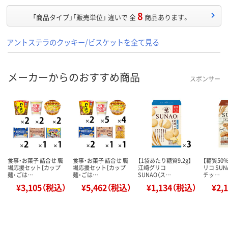
8
「商品タイプ」「販売単位」 違いで 全
商品あります。
アントステラのクッキー/ビスケットを全て見る
メーカーからのおすすめ商品
スポンサー
食事・お菓子 詰合せ 職
食事・お菓子 詰合せ 職
【1袋あたり糖質9.2g】
【糖質50
場応援セット［カップ
場応援セット［カップ
江崎グリコ
リコ SU
麺・ごは…
麺・ごは…
SUNAO（ス…
チッ…
¥3,105（税込）
¥5,462（税込）
¥1,134（税込）
¥2,