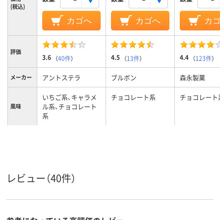
(税込)
カゴへ
カゴへ
カ
評価
3.6
4.5
4.4
（
40件
）
（
13件
）
（
123件
）
アントステラ
ブルボン
森永製菓
メーカー
いちご系、キャラメ
チョコレート系
チョコレート
ル系、チョコレート
風味
系
レビュー（40件）