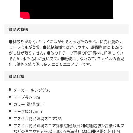
商品の特徴
●糊残りがなく、キレイにはがせると大好評のラベルに売れ筋のカ
ラーラベルが登場。●弱粘着糊ではがしやすく、層間剥離によるは
がし跡が残りません。●他のＰテープ同様のPET素材に印字してい
るため、水や汚れに強いです。●紙破れしないので、ファイルの背見
出し紙等を繰り返し使えエコ＆エコノミーです。
商品仕様
メーカー：キングジム
テープ長さ：8m
カラー：緑/黒文字
テープ幅：12mm
アスクル商品環境スコア：65
アスクル商品環境スコア詳細/加点項目：●容器包装3:古紙パルプ
などの再生材を70％以上100％未満使用(20点)●容器包装11:分