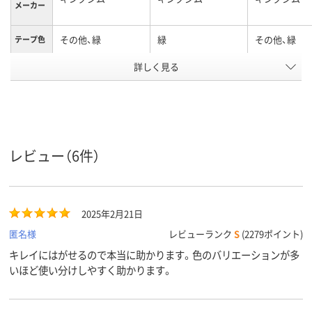
メーカー
その他、緑
緑
その他、緑
テープ色
詳しく見る
黒
黒
黒
文字色
12mm
12mm
24mm
テープ幅
純正
純正
純正
タイプ
テープ長
8m
8m
1.5m
レビュー（6件）
さ
アスクル
商品環境
65
65
65
スコア
2025年2月21日
匿名様
レビューランク
S
(2279ポイント)
キレイにはがせるので本当に助かります。色のバリエーションが多
いほど使い分けしやすく助かります。