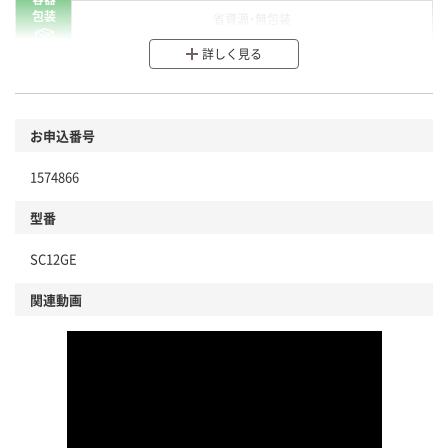
包装
省資源・無包装
詳しく見る
分別・リサイクルしやすい設計
環境に配慮した材料を使用
商品
お申込番号
本体
省資源・省エネ・節水
1574866
分別・リサイクルしやすい設計
型番
独自の回収スキームがある
SC12GE
仕組
アスクルで資源循環している
関連動画
温室効果ガスなどの削減
この商品の環境配慮ポイントです。下記商品詳細「
アスクル商品環境スコア詳細／加点項目
」で確認できます。