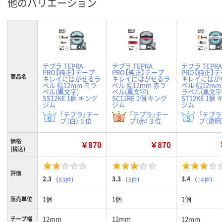
他のバリエーション
テプラ TEPRA
テプラ TEPRA
テプラ TEPRA
PRO【純正】テープ
PRO【純正】テープ
PRO【純正】
商品名
キレイにはがせるラ
キレイにはがせるラ
キレイにはが
ベル 幅12mm 白ラ
ベル 幅12mm 赤ラ
ベル 幅12mm
ベル(黒文字)
ベル(黒文字)
ラベル(黒文字
SS12KE 1個 キング
SC12RE 1個 キング
ST12KE 1個
ジム
ジム
ジム
「テプラ」テー
「テプラ」テー
「テプラ
プ（白） 6 位
プ（赤） 3 位
プ（透明）
価格
￥870
￥870
(税込)
評価
2.3
3.3
3.4
（
83件
）
（
3件
）
（
14件
）
1個
1個
1個
販売単位
12mm
12mm
12mm
テープ幅