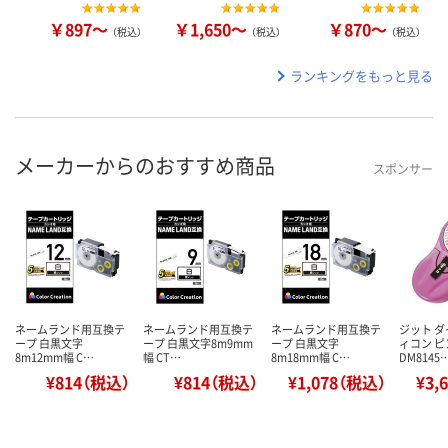
￥897～
￥1,650～
￥870～
（税込）
（税込）
（税込）
ランキングをもっと見る
メーカーからのおすすめ商品
スポンサー
ネームランド用互換テ
ネームランド用互換テ
ネームランド用互換テ
ジット ダ
ープ 白黒文字
ープ 白黒文字8m9mm
ープ 白黒文字
ィコン ピ
8m12mm幅 C…
幅 CT…
8m18mm幅 C…
DM8145
¥814（税込）
¥814（税込）
¥1,078（税込）
¥3,