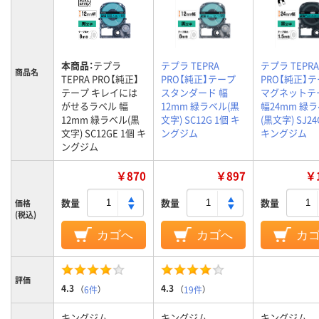
本商品：
テプラ
テプラ TEPRA
テプラ TEPRA
商品名
TEPRA PRO【純正】
PRO【純正】テープ
PRO【純正】
テープ キレイには
スタンダード 幅
マグネットテ
がせるラベル 幅
12mm 緑ラベル(黒
幅24mm 緑
12mm 緑ラベル(黒
文字) SC12G 1個 キ
(黒文字) SJ24
文字) SC12GE 1個 キ
ングジム
キングジム
ングジム
￥870
￥897
￥1
数量
数量
数量
価格
(税込)
カゴへ
カゴへ
カ
評価
4.3
4.3
（
6件
）
（
19件
）
キングジム
キングジム
キングジム