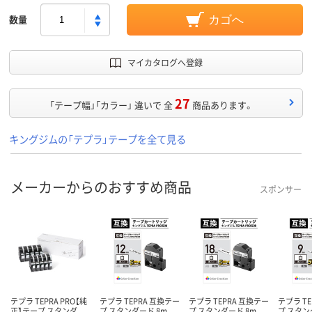
数量
カゴへ
マイカタログへ登録
27
「テープ幅」「カラー」 違いで 全
商品あります。
キングジムの「テプラ」テープを全て見る
メーカーからのおすすめ商品
スポンサー
テプラ TEPRA PRO【純
テプラ TEPRA 互換テー
テプラ TEPRA 互換テー
テプラ T
正】テープ スタンダ
プ スタンダード 8m
プ スタンダード 8m
プ スタン