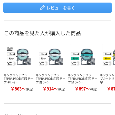
レビューを書く
この商品を見た人が購入した商品
キングジム テプラ
キングジム テプラ
キングジム テプラ
キングジム
TEPRA PRO【純正】テー
TEPRA PRO【純正】テー
TEPRA PRO【純正】テー
プカートリ
プ キレイ…
プ 白ラベ…
プ 緑ラベ…
字
￥863～
￥914～
￥897～
￥8
（税込）
（税込）
（税込）