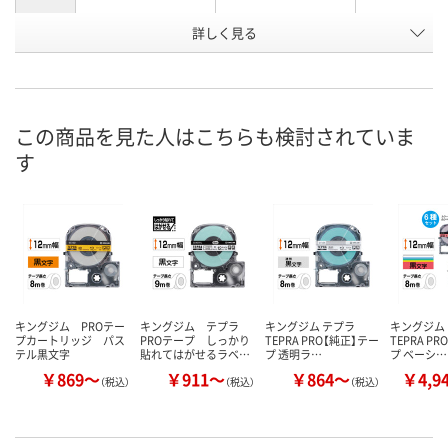
詳しく見る
白/黒文字
赤/黒文字
透明/黒文字
カラー
お申込番
843638
1574857
2776347
号
あり
あり
あり
在庫
この商品を見た人はこちらも検討されていま
す
8月12日（水）
8月12日（水）
8月12日（水）
お届け日
数量
数量
数量
カゴへ
カゴへ
カ
キングジム PROテー
キングジム テプラ
キングジム テプラ
キングジム
プカートリッジ パス
PROテープ しっかり
TEPRA PRO【純正】テー
TEPRA P
テル黒文字
貼れてはがせるラベ…
プ 透明ラ…
プ ベーシ…
￥869～
￥911～
￥864～
￥4,9
（税込）
（税込）
（税込）