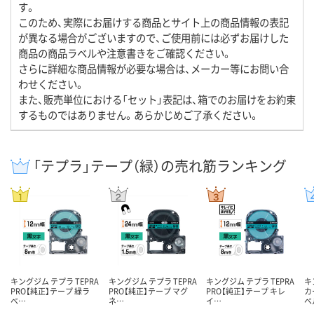
す。
このため、実際にお届けする商品とサイト上の商品情報の表記
が異なる場合がございますので、ご使用前には必ずお届けした
商品の商品ラベルや注意書きをご確認ください。
さらに詳細な商品情報が必要な場合は、メーカー等にお問い合
わせください。
また、販売単位における「セット」表記は、箱でのお届けをお約束
するものではありません。あらかじめご了承ください。
「テプラ」テープ（緑）の売れ筋ランキング
キングジム テプラ TEPRA
キングジム テプラ TEPRA
キングジム テプラ TEPRA
キ
PRO【純正】テープ 緑ラ
PRO【純正】テープ マグ
PRO【純正】テープ キレ
カ
ベ…
ネ…
イ…
ベ