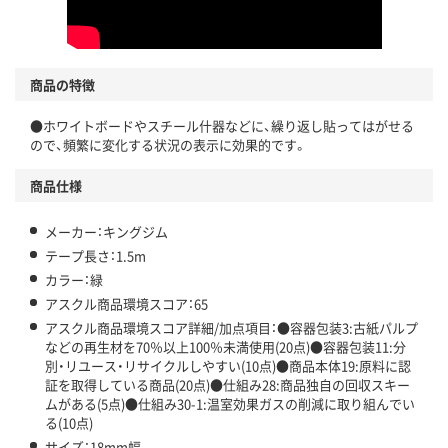
商品の特徴
●ホワイトボードやスチール什器などに、繰り返し貼ってはがせる
ので、頻繁に変化する状況の表示に効果的です。
商品仕様
メーカー：キングジム
テープ長さ：1.5m
カラー：緑
アスクル商品環境スコア：65
アスクル商品環境スコア詳細/加点項目：●容器包装3:古紙パルプ
などの再生材を70％以上100％未満使用(20点)●容器包装11:分
別・リユース・リサイクルしやすい(10点)●商品本体19:原料に認
証を取得している商品(20点)●仕組み28:商品独自の回収スキー
ムがある(5点)●仕組み30-1:温室効果ガスの削減に取り組んでい
る(10点)
サイズ：18mm幅