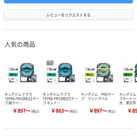
レビューをリクエストする
人気の商品
キングジム テプラ
キングジム テプラ
キングジム PROテー
キングジム
TEPRA PRO【純正】テー
TEPRA PRO【純正】テー
プ マットラベル
プカートリ
プ 緑ラベ…
プ キレイ…
光 黒文字
￥897～
￥863～
￥897～
￥8
（税込）
（税込）
（税込）