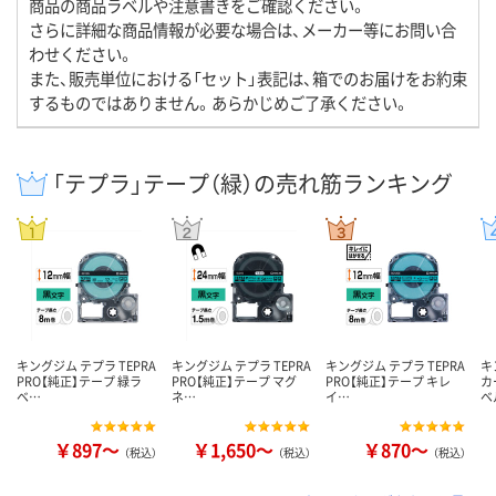
商品の商品ラベルや注意書きをご確認ください。
さらに詳細な商品情報が必要な場合は、メーカー等にお問い合
わせください。
また、販売単位における「セット」表記は、箱でのお届けをお約束
するものではありません。あらかじめご了承ください。
「テプラ」テープ（緑）の売れ筋ランキング
キングジム テプラ TEPRA
キングジム テプラ TEPRA
キングジム テプラ TEPRA
キ
PRO【純正】テープ 緑ラ
PRO【純正】テープ マグ
PRO【純正】テープ キレ
カ
ベ…
ネ…
イ…
ベ
￥897～
￥1,650～
￥870～
（税込）
（税込）
（税込）