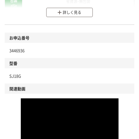
包装
省資源・無包装
詳しく見る
分別・リサイクルしやすい設計
環境に配慮した材料を使用
商品
お申込番号
本体
省資源・省エネ・節水
3446936
分別・リサイクルしやすい設計
型番
独自の回収スキームがある
SJ18G
仕組
アスクルで資源循環している
関連動画
温室効果ガスなどの削減
この商品の環境配慮ポイントです。下記商品詳細「
アスクル商品環境スコア詳細／加点項目
」で確認できます。