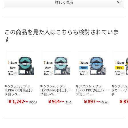
詳しく見る
ピンク／黒文字
白／黒文字
緑／黒文字
カラー
お申込番
1575012
1575148
1575166
号
3点
あり
あり
在庫
この商品を見た人はこちらも検討されていま
す
8月8日（土）
8月8日（土）
8月8日（土）
お届け日
数量
数量
数量
カゴへ
カゴへ
カ
キングジム テプラ
キングジム テプラ
キングジム テプラ
キングジム
TEPRA PRO【純正】テー
TEPRA PRO【純正】テー
TEPRA PRO【純正】テー
プカートリ
プ 白ラベ…
プ 白ラベ…
プ 青ラベ…
字
￥1,242～
￥914～
￥897～
￥8
（税込）
（税込）
（税込）