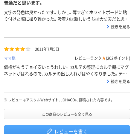
普通だと思います。
文字の発色は良かったです。しかし、薄すぎてホワイトボードに貼
り付けた際に撮り難かった。吸着力は新しいうちは大丈夫だと思い
ますが、シートに癖がつくと剥がれ落ちやすくなるかもしれませ
続きを見る
ん。（紙などの上から貼り付けると、新品でも全然ダメです）既存テ
プラのカッター性能を考えると、この程度が普通なのかもしれませ
んね。
2011年7月5日
ママ様
レビューランク
A
(202ポイント)
価格がもうチョイ安いとうれしい。カルテの整理にカルテ棚にマグ
ネットがはれるので、カルテの出し入れがはやくなりました。テプ
ラでマグネットなんて考えた人、すごい。
続きを見る
※
レビューはアスクルWebサイト、LOHACOに投稿された内容です。
この商品のレビューを全て見る
レビューを書く