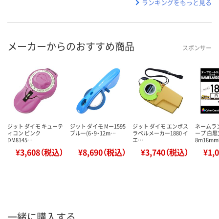
ランキングをもっと見る
メーカーからのおすすめ商品
スポンサー
ジット ダイモ キューテ
ジット ダイモ Mー1595
ジット ダイモ エンボス
ネームラ
ィコン ピンク
ブルー(6・9・12m…
ラベルメーカー1880 イ
ープ 白黒
DM8145…
エ…
8m18mm
¥3,608（税込）
¥8,690（税込）
¥3,740（税込）
¥1,
一緒に購入する