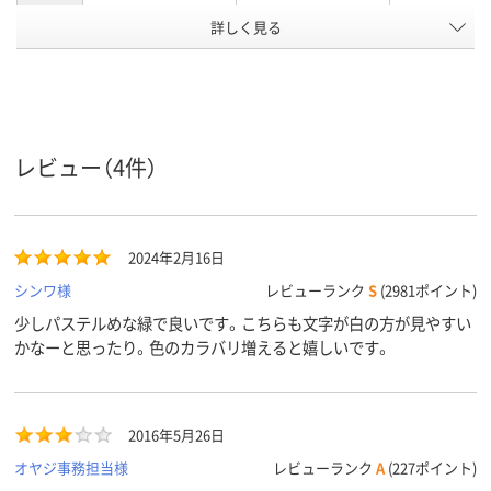
詳しく見る
黒
黒
黒
文字色
18mm
12mm
12mm
テープ幅
純正
純正
純正
タイプ
テープ長
1.5m
8m
8m
レビュー（4件）
さ
アスクル
商品環境
65
65
65
スコア
2024年2月16日
シンワ様
レビューランク
S
(2981ポイント)
少しパステルめな緑で良いです。こちらも文字が白の方が見やすい
かなーと思ったり。色のカラバリ増えると嬉しいです。
2016年5月26日
オヤジ事務担当様
レビューランク
A
(227ポイント)