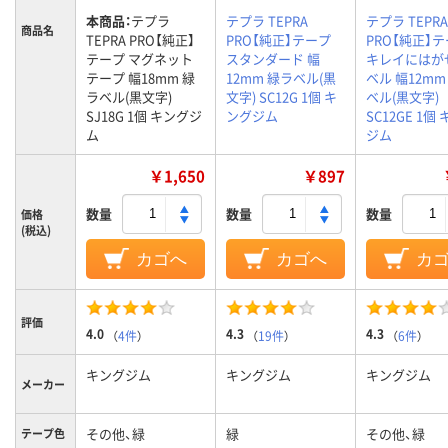
本商品：
テプラ
テプラ TEPRA
テプラ TEPRA
商品名
TEPRA PRO【純正】
PRO【純正】テープ
PRO【純正】
テープ マグネット
スタンダード 幅
キレイにはが
テープ 幅18mm 緑
12mm 緑ラベル(黒
ベル 幅12mm
ラベル(黒文字)
文字) SC12G 1個 キ
ベル(黒文字)
SJ18G 1個 キングジ
ングジム
SC12GE 1個
ム
ジム
￥1,650
￥897
数量
数量
数量
価格
(税込)
カゴへ
カゴへ
カ
評価
4.0
4.3
4.3
（
4件
）
（
19件
）
（
6件
）
キングジム
キングジム
キングジム
メーカー
その他、緑
緑
その他、緑
テープ色