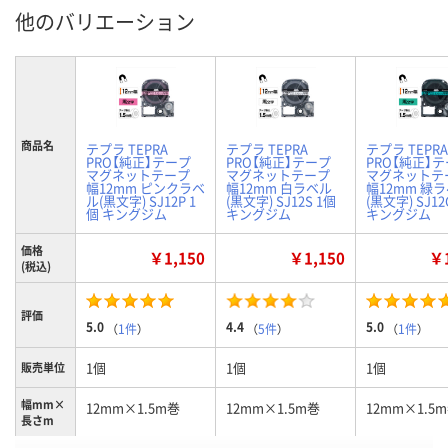
他のバリエーション
商品名
テプラ TEPRA
テプラ TEPRA
テプラ TEPRA
PRO【純正】テープ
PRO【純正】テープ
PRO【純正】
マグネットテープ
マグネットテープ
マグネットテ
幅12mm ピンクラベ
幅12mm 白ラベル
幅12mm 緑
ル(黒文字) SJ12P 1
(黒文字) SJ12S 1個
(黒文字) SJ12
個 キングジム
キングジム
キングジム
価格
￥1,150
￥1,150
￥1
(税込)
評価
5.0
4.4
5.0
（
1件
）
（
5件
）
（
1件
）
1個
1個
1個
販売単位
幅mm×
12mm×1.5m巻
12mm×1.5m巻
12mm×1.5
長さm