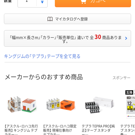
数量
カゴへ
マイカタログへ登録
30
「幅mm×長さm」「カラー」「販売単位」 違いで 全
商品ありま
す。
キングジムの「テプラ」テープを全て見る
メーカーからのおすすめ商品
スポンサー
【アスクル・ロハコ先行
【アスクル・ロハコ限定
テプラ TEPRA PRO【純
テプラ T
販売】 キングジム テプ
販売】 現場仕事向け
正】テープ スタンダ
プ スタン
ラテー…
テプラテ…
ー…
巻…