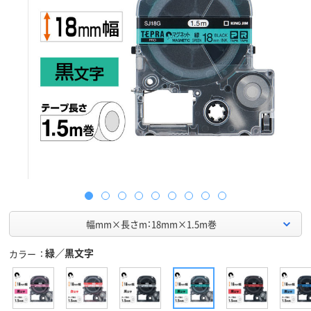
幅mm×長さm：18mm×1.5m巻
緑／黒文字
カラー