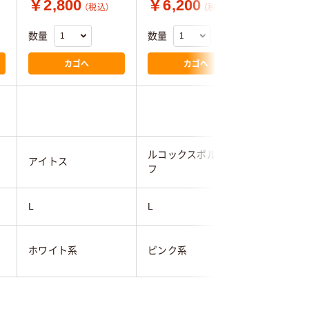
￥2,800
￥6,200
￥6,2
（税込）
（税込）
数量
数量
数量
カゴへ
カゴへ
1.0
ルコックスポルティ
ルコック
アイトス
フ
フ
L
L
L
ホワイト系
ピンク系
ネイビー