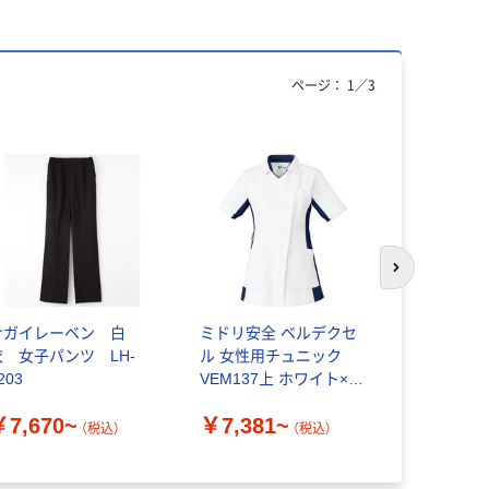
ページ：
1
／
3
次のスライド
ナガイレーベン 白
ミドリ安全 ベルデクセ
KAZEN(カ
衣 女子パンツ LH-
ル 女性用チュニック
スジャケッ
203
VEM137上 ホワイト×ネ
980 医療
イビー
￥7,670~
￥7,381~
￥6,550
（税込）
（税込）