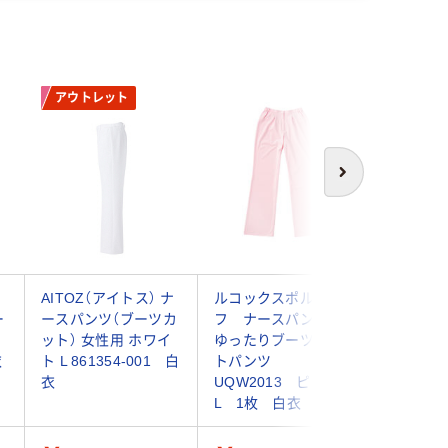
アウトレット
次へ
ナ
AITOZ（アイトス） ナ
ルコックスポルティ
ルコック
ー
ースパンツ（ブーツカ
フ ナースパンツ
フ ナ
ット） 女性用 ホワイ
ゆったりブーツカッ
ゆったり
衣
ト L 861354-001 白
トパンツ
トパンツ
衣
UQW2013 ピンク
１３ ネ
L 1枚 白衣
白衣