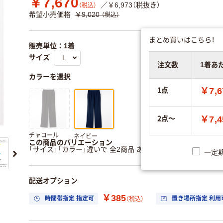
￥7,670
／￥6,973（税抜き）
（税込）
希望小売価格
￥9,020
（税込）
まとめ買いはこちら！
販売単位：1着
サイズ
注文数
1着あ
カラーを選択
1点
￥7,6
2点～
￥7,4
チャコール
ネイビー
この商品のバリエーション
「サイズ」「カラー」違いで 全2商品 あります。
すべてのバリエ
一定
配送オプション
￥385
時間帯指定 指定可
置き場所指定 利用
（税込）