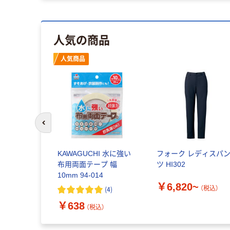
人気の商品
人気商品
前のスライドへ
KAWAGUCHI 水に強い
フォーク レディスパ
布用両面テープ 幅
ツ HI302
10mm 94-014
￥6,820~
（税込）
(
4
)
￥638
（税込）