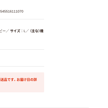
45516111070
ビー
／
サイズ
L
／
（主な）機
送品です。お届け日の詳