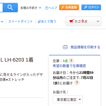
ヘルプ
各種お手続き
0
スイートポイント
あとで買う
カゴ
点
商品情報を印刷する
 LH-6203 1着
在庫：
3点
希望の数量で在庫確認
お届け日：今から
21時間59
に見せるラインが入ったデザ
分以内
のご注文で、
7月22日
効果●ストレッチ
（水）
にお届け
お届け先：