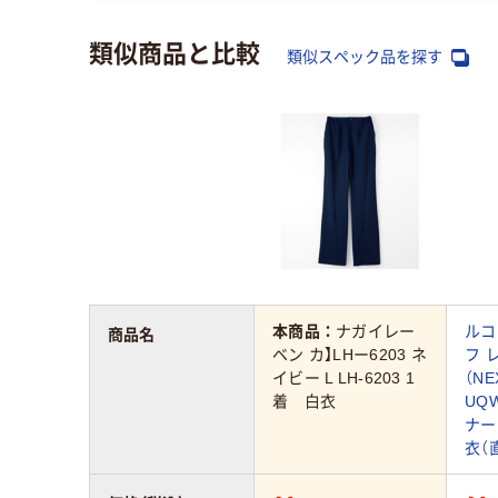
類似商品と比較
類似スペック品を探す
本商品：
ナガイレー
ルコ
商品名
ベン カ】LHー6203 ネ
フ 
イビー L LH-6203 1
（NE
着 白衣
UQW
ナー
衣（