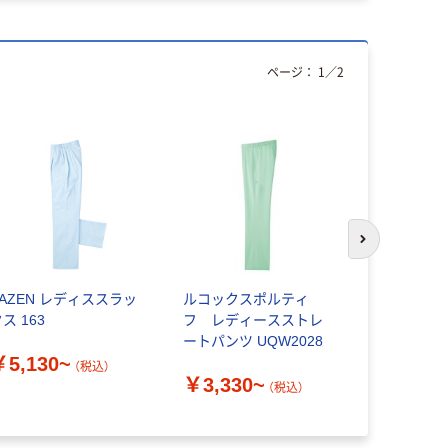
ページ：
1
／
2
次のスライド
KAZEN レディススラッ
ルコックスポルティ
住商モンブ
ス 163
フ レディースストレ
パンツ_3
ートパンツ UQW2028
￥5,130~
￥6,840
（税込）
￥3,330~
（税込）