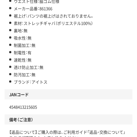
ウエスト仕様：脇ゴム仕様
メーカー品番：861366
裾上げ：パンツの裾上げはされておりません。
素材：ストレッチギャバ（ポリエステル100%）
裏地：無
吸水性：無
制菌加工：無
制電性：有
速乾性：無
透け防止加工：無
防汚加工：無
ブランド：アイトス
JANコード
4548413215605
備考（ご注意）
【返品について】ご購入の際は、ご利用ガイド「返品・交換について」