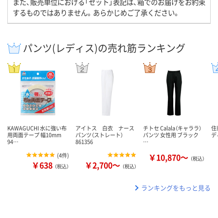
また、販売単位における「セット」表記は、箱でのお届けをお約束
するものではありません。あらかじめご了承ください。
パンツ(レディス)の売れ筋ランキング
KAWAGUCHI 水に強い布
アイトス 白衣 ナース
チトセ Calala（キャララ）
住
用両面テープ 幅10mm
パンツ（ストレート）
パンツ 女性用 ブラック
デ
94…
861356
…
(
4件
)
￥10,870～
（税込）
￥638
￥2,700～
（税込）
（税込）
ランキングをもっと見る