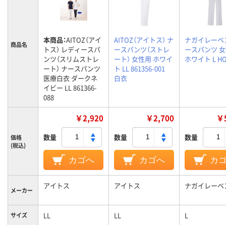
本商品：
AITOZ（アイ
AITOZ（アイトス） ナ
ナガイレーベ
商品名
トス） レディースパ
ースパンツ（ストレ
ースパンツ 
ンツ（スリムストレ
ート） 女性用 ホワイ
ホワイト L HO
ート） ナースパンツ
ト LL 861356-001
医療白衣 ダークネ
白衣
イビー LL 861366-
088
￥2,920
￥2,700
￥5
数量
数量
数量
価格
(税込)
カゴへ
カゴへ
カ
アイトス
アイトス
ナガイレーベ
メーカー
LL
LL
L
サイズ