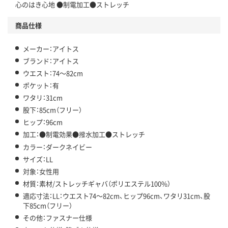
心のはき心地 ●制電加工●ストレッチ
商品仕様
メーカー：アイトス
ブランド：アイトス
ウエスト：74～82cm
ポケット：有
ワタリ：31cm
股下：85cm（フリー）
ヒップ：96cm
加工：●制電効果●撥水加工●ストレッチ
カラー：ダークネイビー
サイズ：LL
対象：女性用
材質：素材/ストレッチギャバ（ポリエステル100%）
適応寸法：LL：ウエスト74～82cm、ヒップ96cm、ワタリ31cm、股
下85cm（フリー）
その他：ファスナー仕様