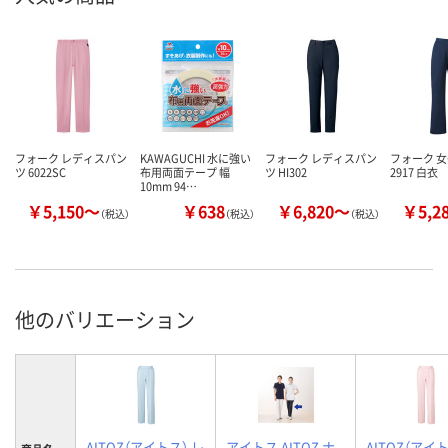
フォーク レディスパン
KAWAGUCHI 水に強い
フォーク レディスパン
フォーク 
ツ 6022SC
布用両面テープ 幅
ツ HI302
2917 白衣
10mm 94…
￥5,150～
￥638
￥6,820～
￥5,2
（税込）
（税込）
（税込）
他のバリエーション
AITOZ（アイトス） レ
アイトス AITOZ ナ
AITOZ（アイト