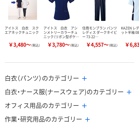
販売停止中です
販売停止中で
カゴへ
アイトス 白衣 スク
アイトス 白衣 アシ
住商モンブラン パンツ
KAZEN 
エアネックチュニック
ンメトリーカラーチュ
レディス ダークネイビ
ット半袖 08
ニック（リボン型ポケ…
ー 73-22…
￥3,480～
￥3,780～
￥4,557～
￥6,8
（税込）
（税込）
（税込）
白衣（パンツ）のカテゴリー
白衣・ナース服(ナースウェア)のカテゴリー
オフィス用品のカテゴリー
作業・研究用品のカテゴリー