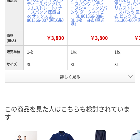
商品名
ディースパンツ（ス
ースパンツ レディ
ディースパン
リムストレート） ナ
ースシャーリングパ
リムストレート
ースパンツ 医療白
ンツ ダークネイビ
ースパンツ 
衣 サックス 3L
ー 3L 861366-088-
衣 ピンク 3L
861366-007（直送品）
3L 1枚 白衣（直送
861366-060
品）
価格
￥3,800
￥3,800
￥3
(税込)
1枚
1枚
1枚
販売単位
3L
3L
3L
サイズ
詳しく見る
サックス
ダークネイビー
ピンク
カラー
お申込番
K276835
7761632
K276853
号
直送品
直送品
直送品
在庫
この商品を見た人はこちらも検討されていま
す
8月24日（月）まで
お届け日
数量
メーカー都合により
メーカー都合