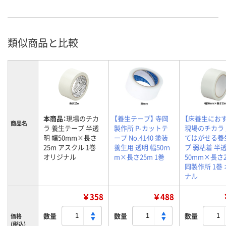
類似商品と比較
本商品：
現場のチカ
【養生テープ】 寺岡
【床養生にお
商品名
ラ 養生テープ 半透
製作所 P-カットテ
現場のチカラ
明 幅50mm×長さ
ープ No.4140 塗装
てはがせる養
25m アスクル 1巻
養生用 透明 幅50ｍ
プ 弱粘着 半
オリジナル
m×長さ25m 1巻
50mm×長さ2
岡製作所 1巻
ナル
￥358
￥488
数量
数量
数量
価格
(税込)