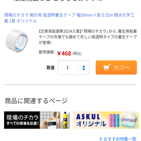
現場のチカラ 掲示用 高透明養生テープ 幅50mm×長さ25m 積水化学工
業 1巻 オリジナル
【文房具総選挙2024入賞】「現場のチカラ」から、養生用粘着
テープの市場でも極めて珍しい高透明タイプの養生テープ
が登場！
販売価格：
￥468
(税込)
数量
カゴへ
商品に関連するページ
おすすめ特集一覧