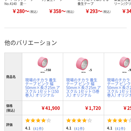
No.4140 塗…
養生テープ
リーン/ク
￥280～
￥358～
￥293～
￥3
（税込）
（税込）
（税込）
他のバリエーション
商品名
現場のチカラ 養生
現場のチカラ 養生
現場のチカラ
テープ ピンク 幅
テープ ピンク 幅
テープ ピンク
50mm×長さ25m ア
50mm×長さ25m ア
50mm×長さ2
スクル 1セット（150
スクル 1セット（5巻
スクル 1セット
巻入） オリジナル
入） オリジナル
巻入） オリジ
価格
￥41,900
￥1,720
￥25
(税込)
評価
4.1
4.1
4.1
（
41件
）
（
41件
）
（
41件
）