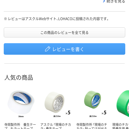
続きを見る
※
レビューはアスクルWebサイト、LOHACOに投稿された内容です。
この商品のレビューを全て見る
レビューを書く
人気の商品
寺岡製作所 養生テー
アスクル 「現場のチカ
寺岡製作所 「現場のチ
現場のチカ
プ P-カットテープ
ラ」 養生テープ
カラ」 貼ってはがせる
築養生用 養