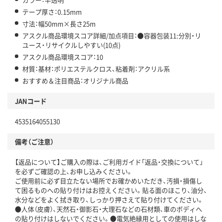
テープ厚さ：0.15mm
寸法：幅50mm×長さ25m
アスクル商品環境スコア詳細/加点項目：●容器包装11:分別・リ
ユース・リサイクルしやすい(10点)
アスクル商品環境スコア：10
材質：基材：ポリエステルクロス、粘着剤：アクリル系
おすすめ＆注目商品：オリジナル商品
JANコード
4535164055130
備考（ご注意）
【返品について】ご購入の際は、ご利用ガイド「返品・交換について」
を必ずご確認の上、お申し込みください。
ご使用前に必ず目立たない場所でお確かめいただき、汚損・損傷し
て困るものへの貼り付けはお控えください。貼る面のほこり、油分、
水分などをよく拭き取り、しっかり押さえて貼り付けてください。
●人体（皮膚）、天然石・御影石・大理石などの石材類、車のボディへ
の貼り付けはしないでください。●電気絶縁用としての使用はしな