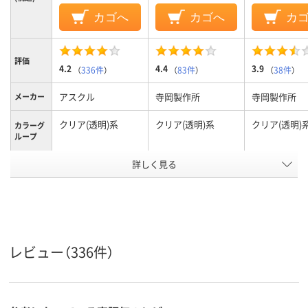
カゴへ
カゴへ
カ
評価
4.2
4.4
3.9
（
336件
）
（
83件
）
（
38件
）
アスクル
寺岡製作所
寺岡製作所
メーカー
クリア(透明)系
クリア(透明)系
クリア(透明)
カラーグ
ループ
アスクル
詳しく見る
商品環境
10
20
20
スコア
レビュー（336件）