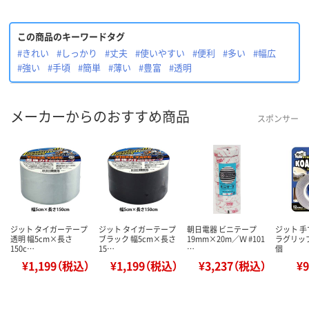
この商品のキーワードタグ
#きれい
#しっかり
#丈夫
#使いやすい
#便利
#多い
#幅広
#強い
#手頃
#簡単
#薄い
#豊富
#透明
メーカーからのおすすめ商品
スポンサー
ジット タイガーテープ
ジット タイガーテープ
朝日電器 ビニテープ
ジット 
透明 幅5cm×長さ
ブラック 幅5cm×長さ
19mm×20m／Ｗ #101
ラグリップ 
150c…
15…
…
個
¥1,199（税込）
¥1,199（税込）
¥3,237（税込）
¥