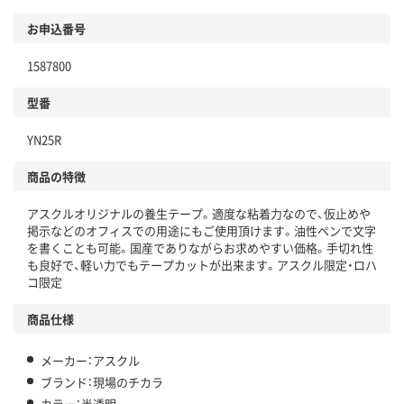
環境に配慮した材料を使用
商品
お申込番号
本体
省資源・省エネ・節水
1587800
分別・リサイクルしやすい設計
型番
独自の回収スキームがある
仕組
YN25R
アスクルで資源循環している
商品の特徴
温室効果ガスなどの削減
アスクルオリジナルの養生テープ。適度な粘着力なので、仮止めや
この商品の環境配慮ポイントです。下記商品詳細「
掲示などのオフィスでの用途にもご使用頂けます。油性ペンで文字
アスクル商品環境スコア詳細／加点項目
」で確認できます。
を書くことも可能。国産でありながらお求めやすい価格。手切れ性
も良好で、軽い力でもテープカットが出来ます。アスクル限定・ロハ
コ限定
商品仕様
メーカー：アスクル
ブランド：現場のチカラ
カラー：半透明