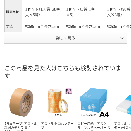
1セット（150巻：30巻
1セット（5巻：1巻
1セット（90巻
販売単位
入×5箱）
×5）
入×3箱）
幅50mm×長さ25m
幅50mm×長さ25m
幅50mm×長
寸法
詳しく見る
ピンク
ピンク
ピンク
カラー
お申込番
3692368
2943900
3610845
号
9点
あり
あり
在庫
この商品を見た人はこちらも検討されていま
す
8月12日（水）
8月12日（水）
8月12日（水）
お届け日
数量
数量
数量
カゴへ
カゴへ
カ
【ガムテープ】アスクル
アスクル セロハンテー
コピー用紙 アスク
アスクル 
現場のチカラ 厚さ
プ
ル マルチペーパー ス
ダー A4 