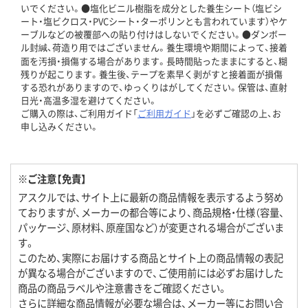
いでください。●塩化ビニル樹脂を成分とした養生シート（塩ビシ
ート・塩ビクロス・PVCシート・ターポリンとも言われています）やケ
ーブルなどの被覆部への貼り付けはしないでください。●ダンボー
ル封緘、荷造り用ではございません。養生環境や期間によって、接着
面を汚損・損傷する場合があります。長時間貼ったままにすると、糊
残りが起こります。養生後、テープを素早く剥がすと接着面が損傷
する恐れがありますので、ゆっくりはがしてください。保管は、直射
日光・高温多湿を避けてください。
ご購入の際は、ご利用ガイド「
ご利用ガイド
」を必ずご確認の上、お
申し込みください。
※ご注意【免責】
アスクルでは、サイト上に最新の商品情報を表示するよう努め
ておりますが、メーカーの都合等により、商品規格・仕様（容量、
パッケージ、原材料、原産国など）が変更される場合がございま
す。
このため、実際にお届けする商品とサイト上の商品情報の表記
が異なる場合がございますので、ご使用前には必ずお届けした
商品の商品ラベルや注意書きをご確認ください。
さらに詳細な商品情報が必要な場合は、メーカー等にお問い合