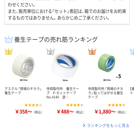
わせください。
また、販売単位における「セット」表記は、箱でのお届けをお約束
するものではありません。あらかじめご了承ください。
養生テープの売れ筋ランキング
アスクル 「現場のチカラ」
寺岡製作所 養生テー
寺岡製作所 「現場のチカ
【
養生テープ
プ P-カットテープ
ラ」 貼ってはがせる養生
イ
No.4140 塗…
テープ
￥358～
￥488～
￥1,880～
（税込）
（税込）
（税込）
ランキングをもっと見る