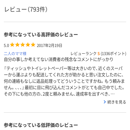
商品環境
80
90
95
スコア
レビュー（793件）
参考になっている高評価のレビュー
5.0
2017年2月19日
二人のママ様
レビューランク
S
(1336ポイント)
自分の事しか考えてない消費者の残念なコメントにがっかり
『ティッシュやトイレットペーパー等は大きいので、近くのスーパ
ーから運ぶよりも配送してくれた方が助かると思い注文したのに、
何の連絡もなしに返品処理ってどういうことですかね。もう頼みま
せん。、、、』最初に目に飛び込んだコメントがとても自己中でした。
その下にも他の方の、2度と頼みません、達成率を出すべき、…
続きを見る
参考になっている低評価のレビュー