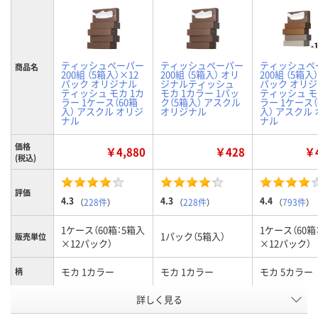
ティッシュペーパー
ティッシュペーパー
ティッシュペ
商品名
200組 （5箱入）×12
200組 （5箱入） オリ
200組 （5箱入
パック オリジナル
ジナルティッシュ
パック オリ
ティッシュ モカ 1カ
モカ 1カラー 1パッ
ティッシュ モ
ラー 1ケース（60箱
ク（5箱入） アスクル
ラー 1ケース（
入） アスクル オリジ
オリジナル
入） アスクル
ナル
ナル
価格
￥4,880
￥428
￥4
(税込)
評価
4.3
4.3
4.4
（
228件
）
（
228件
）
（
793件
）
1ケース（60箱：5箱入
1ケース（60箱
1パック（5箱入）
販売単位
×12パック）
×12パック）
モカ 1カラー
モカ 1カラー
モカ 5カラー
柄
お申込番
詳しく見る
1650458
1583079
1633152
号