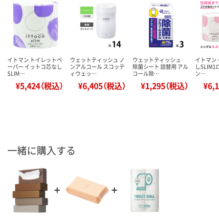
イトマン トイレットペ
ウェットティッシュ ノ
ウェットティッシュ
イトマン
ーパー イットコ芯なし
ンアルコール スコッテ
除菌シート 詰替用 アル
しSLIM1
SLIM…
ィウェッ…
コール除…
ン…
¥5,424（税込）
¥6,405（税込）
¥1,295（税込）
¥6,
一緒に購入する