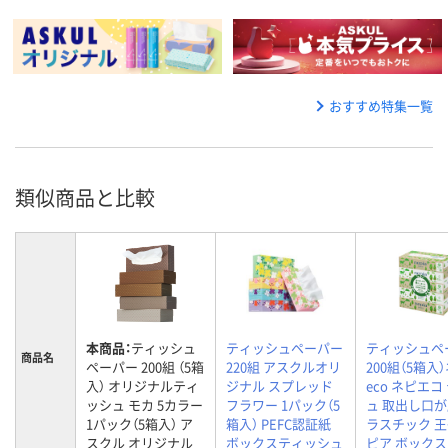
おすすめ特集一覧
類似商品と比較
本商品：
ティッシュ
ティッシュペーパー
ティッシュペ
商品名
ペーパー 200組 （5箱
220組 アスクルオリ
200組（5箱入
入） オリジナルティ
ジナル スプレッド
eco ネピエコ
ッシュ モカ 5カラー
フラワー 1パック（5
ュ 取出し口
1パック（5箱入） ア
箱入） PEFC認証紙
ラスチック 
スクル オリジナル
ボックスティッシュ
ピア ボック