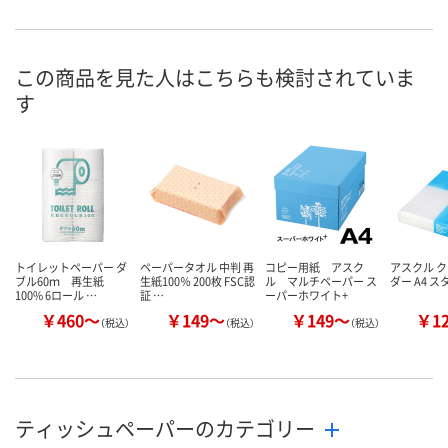
あり
あり
あり
在庫
8月8日（土）
8月8日（土）
8月8日（土）
お届け日
この商品を見た人はこちらも検討されていま
す
数量
数量
数量
カゴへ
カゴへ
カ
トイレットペーパー ダ
ペーパータオル 中判 再
コピー用紙 アスク
アスクル 
ブル60ｍ 再生紙
生紙100％ 200枚 FSC認
ル マルチペーパー ス
ダー A4 
100% 6ロール …
証 …
ーパーホワイト+
￥460～
￥149～
￥149～
￥1
（税込）
（税込）
（税込）
ティッシュペーパーのカテゴリー