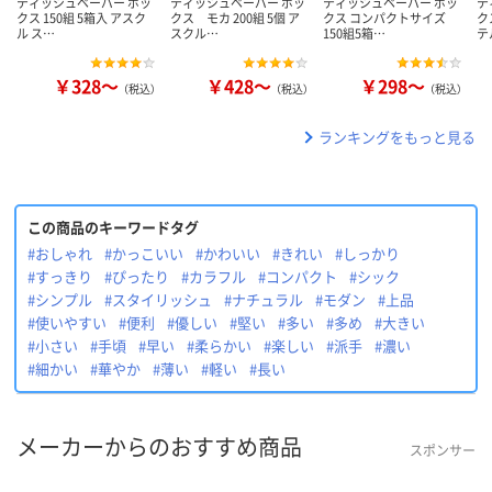
ティッシュペーパー ボッ
ティッシュペーパー ボッ
ティッシュペーパー ボッ
テ
クス 150組 5箱入 アスク
クス モカ 200組 5個 ア
クス コンパクトサイズ
ク
ル ス…
スクル…
150組5箱…
テ
￥328～
￥428～
￥298～
（税込）
（税込）
（税込）
ランキングをもっと見る
この商品のキーワードタグ
#おしゃれ
#かっこいい
#かわいい
#きれい
#しっかり
#すっきり
#ぴったり
#カラフル
#コンパクト
#シック
#シンプル
#スタイリッシュ
#ナチュラル
#モダン
#上品
#使いやすい
#便利
#優しい
#堅い
#多い
#多め
#大きい
#小さい
#手頃
#早い
#柔らかい
#楽しい
#派手
#濃い
#細かい
#華やか
#薄い
#軽い
#長い
メーカーからのおすすめ商品
スポンサー