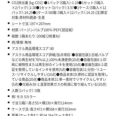
CO2排出量 [kg-CO2]：●1パック（5箱入）:1.19●1セット（5箱入
×2パック）:2.38●1セット（3パック）:3.57●1ケース（5箱入×12
パック）:14.25●1ケース（60箱：5箱入×12パック）:14.25 (注)算定
対象:原材料調達・生産
シート寸法：197×207mm
材質：バージンパルプ100％（PEFC認証紙）
組数：1箱あたり：200組（2枚重ね）
柄/模様：無地
アスクル商品環境スコア：80
アスクル商品環境スコア詳細/加点項目：●容器包装3:古紙パルプ
などの再生材を70％以上100％未満使用(20点)●容器包装8-1:印
刷に植物性または再生材のインキを使用(10点)●容器包装8-2:認
証を取得しているインキを使用(5点)●容器包装11:分別・リユー
ス・リサイクルしやすい(10点)●商品本体19:原料に認証を取得し
ている商品(20点)●商品本体21:単一素材でリサイクルしやすい
(5点)●仕組み30-1:温室効果ガスの削減に取り組んでいる(10点)
入数（1パック）：5個
柄：モカ 5カラー
寸法（1箱）：高さ55×横230×奥行114mm
ケース寸法：高さ471×横568×奥行353mm
質量（ケース含む）：約14.2kg（ケース含む）