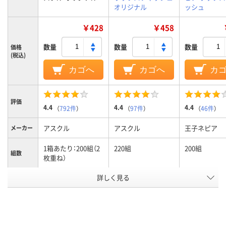
オリジナル
ッシュ
￥428
￥458
数量
数量
数量
価格
(税込)
カゴへ
カゴへ
カ
評価
4.4
4.4
4.4
（
792件
）
（
97件
）
（
46件
）
アスクル
アスクル
王子ネピア
メーカー
1箱あたり：200組（2
220組
200組
組数
枚重ね）
詳しく見る
ボックスティッシュ
タイプ
認証紙の
PEFC認証
規格
アスクル