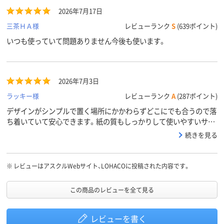
2026年7月17日
三茶ＨＡ様
レビューランク
S
(639ポイント)
いつも使っていて問題ありません今後も使います。
2026年7月3日
ラッキー様
レビューランク
A
(287ポイント)
デザインがシンプルで置く場所にかかわらずどこにでも合うので落
ち着いていて安心できます。紙の質もしっかりして使いやすいサイ
ズと枚数も150組とかでなくしっかり200組入っているので交換頻
続きを見る
度も少なくてとてもいいです。ずっとリピートしています。
※
レビューはアスクルWebサイト、LOHACOに投稿された内容です。
この商品のレビューを全て見る
レビューを書く