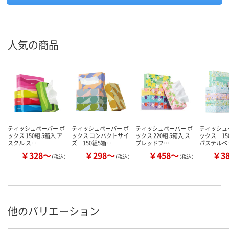
人気の商品
ティッシュペーパー ボ
ティッシュペーパー ボ
ティッシュペーパー ボ
ティッシュ
ックス 150組 5箱入 ア
ックス コンパクトサイ
ックス 220組 5箱入 ス
ックス 15
スクル ス…
ズ 150組5箱…
プレッドフ…
パステルベ
￥328～
￥298～
￥458～
￥3
（税込）
（税込）
（税込）
他のバリエーション