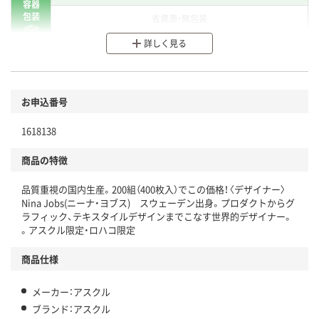
容器
包装
省資源・無包装
詳しく見る
分別・リサイクルしやすい設計
環境に配慮した材料を使用
商品
お申込番号
本体
省資源・省エネ・節水
1618138
分別・リサイクルしやすい設計
商品の特徴
独自の回収スキームがある
品質重視の国内生産。200組（400枚入）でこの価格！〈デザイナー〉
仕組
Nina Jobs(ニーナ・ヨブス) スウェーデン出身。プロダクトからグ
アスクルで資源循環している
ラフィック、テキスタイルデザインまでこなす世界的デザイナー。
。アスクル限定・ロハコ限定
温室効果ガスなどの削減
商品仕様
この商品の環境配慮ポイントです。下記商品詳細「
アスクル商品環境スコア詳細／加点項目
」で確認できます。
メーカー：アスクル
ブランド：アスクル