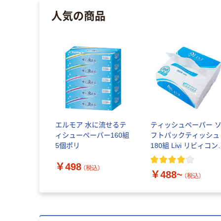
人気の商品
エルモア 水に流せるテ
ティッシュペーパー 
ィシューペーパー160組
フトパックティッシュ
5個ポリ
180組 Livi リビィコン
クトティッシュ ユニ
￥498
ーサル・ペーパー
（税込）
￥488~
（税込）