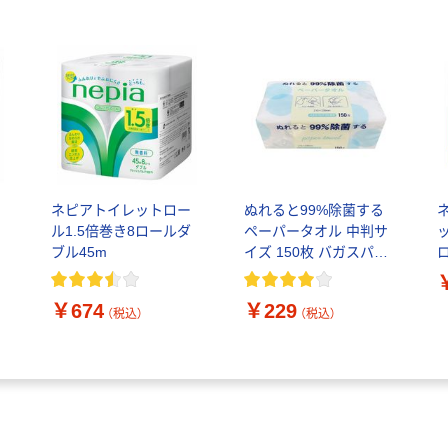
ネピアトイレットロー
ぬれると99%除菌する
ル1.5倍巻き8ロールダ
ペーパータオル 中判サ
ブル45m
イズ 150枚 バガスパル
プ配合 今村紙工 1個
￥674
￥229
（税込）
（税込）