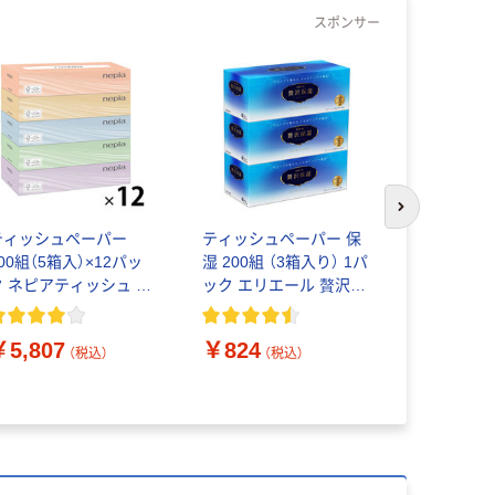
スポンサー
次のスライド
ティッシュペーパー
ティッシュペーパー 保
ティッシュ
00組（5箱入）×12パッ
湿 200組 （3箱入り） 1パ
レシアEF
ク ネピアティッシュ 王
ック エリエール 贅沢保
ティッシュ 
子ネピア
湿 大王製紙
ト（1パック
￥1,080
紙クレシア
￥5,807
￥824
（税込）
（税込）