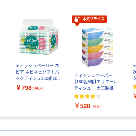
本気プライス
ティッシュペーパー ネ
ピ
ピア ネピネピソフトパ
2
ティッシュペーパー
ュ
ックティシュ150組10個
【180組5箱】エリエール
1
パック 王子ネピア
￥798
ティシュー 大王製紙
（税込）
子
￥528
（税込）