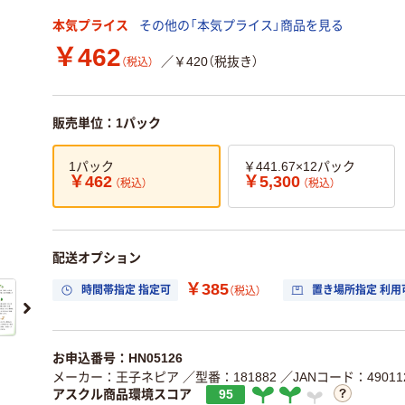
本気プライス
その他の「本気プライス」商品を見る
￥462
／￥420（税抜き）
（税込）
販売単位：1パック
1パック
￥441.67×12パック
￥462
￥5,300
（税込）
（税込）
配送オプション
￥385
時間帯指定 指定可
置き場所指定 利用
（税込）
お申込番号：HN05126
メーカー：王子ネピア
／型番：181882
／JANコード：490112
アスクル商品環境スコア
95