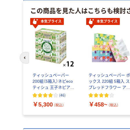
この商品を見た人はこちらも検討
本気プライス
本気プライス
前のスライドへ
ティッシュペーパー
ティッシュペーパー 
200組（5箱入）ネピeco
ックス 220組 5箱入 ス
ティシュ 王子ネピア 1
プレッドフラワー ア
ケース(60箱:5箱入×12
クル PEFC認証紙
(
46
)
パック)
￥5,300
￥458~
（税込）
（税込）