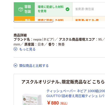
容器
環境に配慮した材料
省資源・無包装
を使用
包装
詳しく見る
商品
環境に配慮した材料
省資源・省エネ・節
本体
を使用
水
独自の回収スキームが
アスクルで資源循環し
商品詳細
仕組
ある
いる
ブランド名
nepia（ネピア）
／
アスクル商品環境スコア
95
ｍｍ
／
原産国
日本
／
香り
無香
この商品の環境配慮ポイントです。詳しくはページ下部の商品
もっと見る
ア詳細／加点項目
」で確認できます。
類似商品と比較する
アスクルオリジナル、限定販売品など こち
ティッシュペーパー ネピア 1000組(200
GUUTTO！詰め替え用圧縮ティシュ 1パ
子ネピア 限定
￥880
（税込）