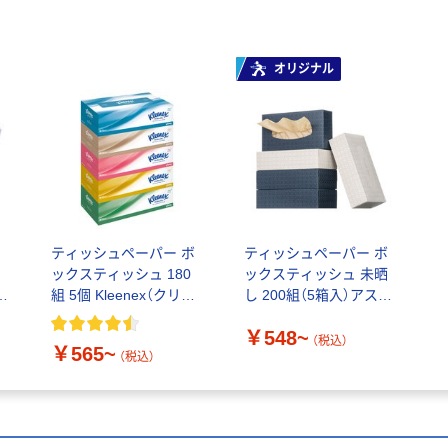
オリジナル
ソ
ティッシュペーパー ボ
ティッシュペーパー ボ
ックスティッシュ 180
ックスティッシュ 未晒
パ
組 5個 Kleenex（クリネ
し 200組（5箱入）アスク
バ
ックス） クリネックス
ル オリジナル エイトワ
￥548~
日本製紙クレシア
ン
（税込）
￥565~
（税込）