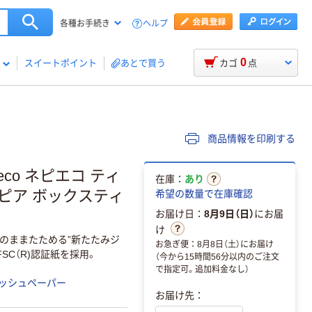
ヘルプ
各種お手続き
0
スイートポイント
あとで買う
カゴ
点
商品情報を印刷する
co ネピエコ ティ
在庫：
あり
ピア ボックスティ
希望の数量で在庫確認
お届け日：
8月9日（日）
にお届
け
のままたためる”新たたみジ
お急ぎ便：8月8日（土）にお届け
SC（R)認証紙を採用。
（今から15時間56分以内のご注文
で指定可。追加料金なし）
ッシュペーパー
お届け先：