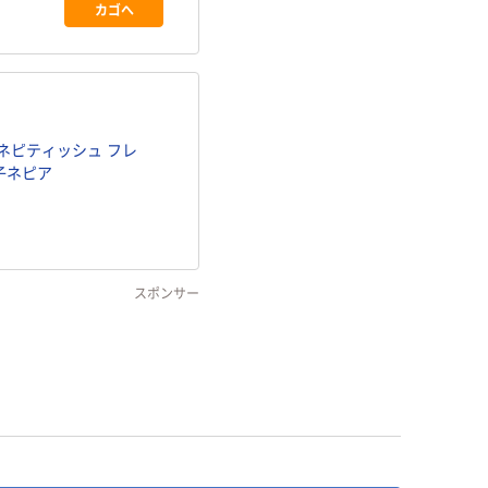
カゴへ
ピネピティッシュ フレ
王子ネピア
スポンサー