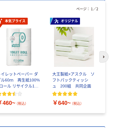
ページ：
1
／
2
本気プライス
オリジナル
本気プ
次のスライド
トイレットペーパー ダ
大王製紙×アスクル ソ
ティッシュ
ブル60ｍ 再生紙100%
フトパックティッシ
フトパック
6ロール リサイクル100
ュ 200組 共同企画
サイズ 20
芯あり FSC認証
オリジナル 
￥460~
￥640~
￥348~
（税込）
（税込）