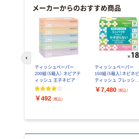
メーカーからのおすすめ商品
前のスライドへ
リエールテ
ティッシュペーパー
ティッシュペーパー
Wポリ包装
200組（5箱入） ネピアテ
150組（5箱入）ネピネ
セット(1パッ
ィッシュ 王子ネピア
ティッシュ フレッシ
パルプ 100% 1セット（
￥7,480
（税込）
（税込）
パック（5個入）×18）王
￥492
ネピア
（税込）