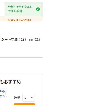
分別・リサイクルし
やすい設計
分別・リサイクルし
やすい設計
て
温室効果ガスなどの
削減
／
シート寸法
197ｍｍ×217
詳細「
アスクル商品環境スコ
らもおすすめ
0枚)
ック 王
数量