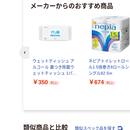
メーカーからのおすすめ商品
前のスライドへ
バブル ト
ウェットティッシュ ア
ネピアトイレットロー
イレスタン
ルコール 蓋つき除菌ウ
ル1.5倍巻き8ロールシ
グランス ア
ェットティッシュ 1パッ
ングル82.5m
クブロッサ
ク（70枚入） アイリスオ
￥350
￥674
（税込）
（税込）
8回分：1本入
ーヤマ
レ洗剤 ジョ
（税込）
類似商品と比較
類似スペック品を探す