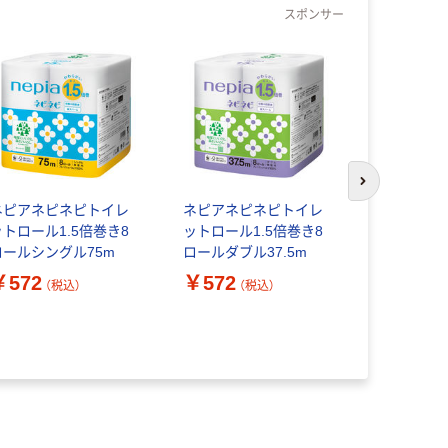
スポンサー
次のスライド
ネピアネピネピトイレ
ネピアネピネピトイレ
テラモト 
ットロール1.5倍巻き8
ットロール1.5倍巻き8
オルホルダ
ロールシングル75m
ロールダブル37.5m
￥572
￥572
（税込）
（税込）
￥5,515