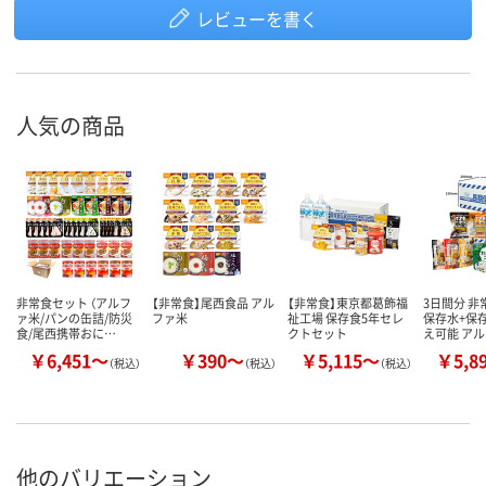
レビューを書く
人気の商品
非常食セット （アルフ
【非常食】尾西食品 アル
【非常食】東京都葛飾福
3日間分 
ァ米/パンの缶詰/防災
ファ米
祉工場 保存食5年セレ
保存水+保
食/尾西携帯おに…
クトセット
え可能 ア
￥6,451～
￥390～
￥5,115～
￥5,8
（税込）
（税込）
（税込）
他のバリエーション