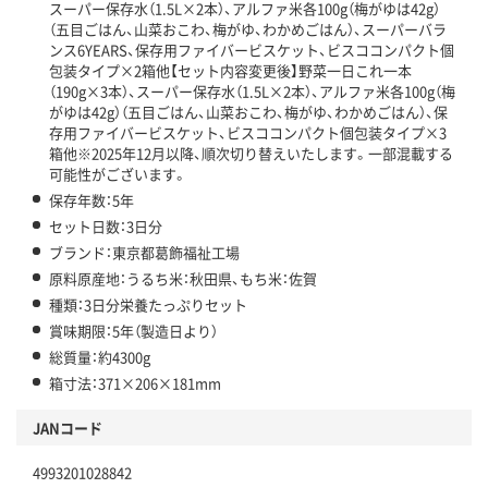
スーパー保存水（1.5L×2本）、アルファ米各100g（梅がゆは42g）
（五目ごはん、山菜おこわ、梅がゆ、わかめごはん）、スーパーバラ
ンス6YEARS、保存用ファイバービスケット、ビスココンパクト個
包装タイプ×2箱他【セット内容変更後】野菜一日これ一本
（190g×3本）、スーパー保存水（1.5L×2本）、アルファ米各100g（梅
がゆは42g）（五目ごはん、山菜おこわ、梅がゆ、わかめごはん）、保
存用ファイバービスケット、ビスココンパクト個包装タイプ×3
箱他※2025年12月以降、順次切り替えいたします。一部混載する
可能性がございます。
保存年数：5年
セット日数：3日分
ブランド：東京都葛飾福祉工場
原料原産地：うるち米：秋田県、もち米：佐賀
種類：3日分栄養たっぷりセット
賞味期限：5年（製造日より）
総質量：約4300g
箱寸法：371×206×181mm
JANコード
4993201028842