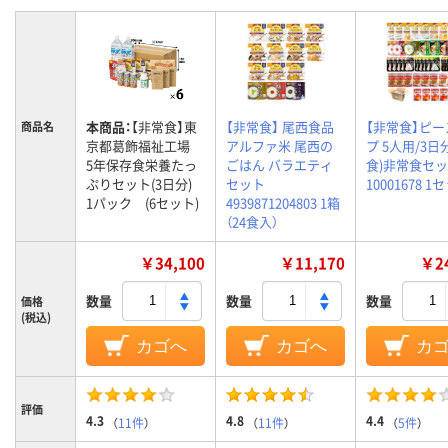
本商品：
【非常食】東
【非常食】 尾西食品
【非常食】ピ
商品名
京都葛飾福祉工場
アルファ米 尾西の
プ 5人用/3日分
5年保存食栄養たっ
ごはん バラエティ
食)非常食セ
ぷりセット(3日分)
セット
10001678 1
1パック (6セット)
4939871204803 1箱
（24食入）
￥34,100
￥11,170
￥24
数量
数量
数量
価格
(税込)
カゴへ
カゴへ
カ
評価
4.3
4.8
4.4
（
11件
）
（
11件
）
（
5件
）