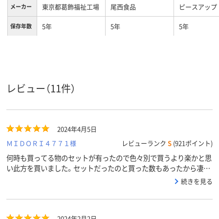
東京都葛飾福祉工場
尾西食品
ピースアップ
メーカー
5年
5年
5年
保存年数
セット日
3日分
3日分
数
レビュー（11件）
2024年4月5日
ＭＩＤＯＲＩ４７７１様
レビューランク
S
(921ポイント)
何時も買ってる物のセットが有ったので色々別で買うより楽かと思
い此方を買いました。セットだったのと買った数もあったから凄い
大きな段ボールが２つになってて重くて移動させるのが大変でし
続きを見る
た。ただ商品内容は以前から食べた事が有り美味しいし有事の際に
此れを食べれたら有難いなと思ってますので又期限近くなったらリ
ピします。
2024年2月2日