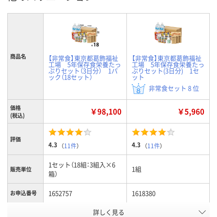
商品名
【非常食】東京都葛飾福祉
【非常食】東京都葛飾福祉
工場 5年保存食栄養たっ
工場 5年保存食栄養たっ
ぷりセット（3日分） 1パ
ぷりセット(3日分) 1セ
ック（18セット）
ット
非常食セット 8 位
価格
￥98,100
￥5,960
(税込)
評価
4.3
4.3
（
11件
）
（
11件
）
1セット（18組：3組入×6
1組
販売単位
箱）
1652757
1618380
お申込番号
詳しく見る
入荷待ち
1点
在庫