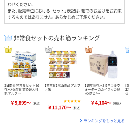
わせください。
また、販売単位における「セット」表記は、箱でのお届けをお約束
するものではありません。あらかじめご了承ください。
非常食セットの売れ筋ランキング
3日間分 非常食セット 保
【非常食】尾西食品 アルフ
【10年保存水】ミネラルウ
【
存水+保存食 詰め替え可
ァ米
ォーター カムイワッカ麗
工
能 アルフ…
水（防災/…
セ
￥5,899～
￥4,104～
（税込）
（税込）
￥11,170～
（税込）
ランキングをもっと見る