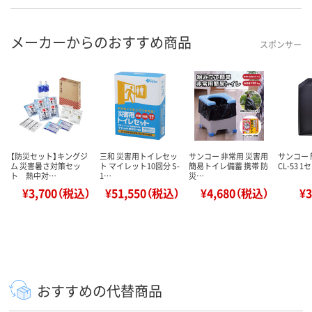
メーカーからのおすすめ商品
スポンサー
【防災セット】キングジ
三和 災害用トイレセッ
サンコー 非常用 災害用
サンコー
ム 災害暑さ対策セッ
ト マイレット10回分 S-
簡易トイレ備蓄 携帯 防
CL-53 
ト 熱中対…
1…
災…
¥3,700（税込）
¥51,550（税込）
¥4,680（税込）
¥
おすすめの代替商品