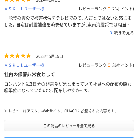
ＡＳＫＵＬユーザー様
レビューランク
C
(23ポイント)
能登の震災で被害状況をテレビでみて、人ごとではないと感じま
した。自宅は耐震補強を済ませていますが、東南海震災では相当の
痛手を受けると感じています。３日間は自力で生き残る準備をして
続きを見る
おこうとアスクルを検索し、福祉工場制作の「非常食」を選択しまし
た。他の商品もありましたが、ここの商品を選ぶことが福祉に役立
つと思いました。 商品は開封していません。５年後、何もなく開封
2023年5月19日
できればいいなと思っています。
ＡＳＫＵＬユーザー様
レビューランク
C
(36ポイント)
社内の保管非常食として
コンパクトに3日分の非常食がまとまっていて社員への配布の際も
箱単位になっていたので、配布しやすかった。
※
レビューはアスクルWebサイト、LOHACOに投稿された内容です。
この商品のレビューを全て見る