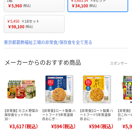
1組
￥5,683.34
×6セット
￥5,960
￥34,100
(税込)
(税込)
￥5,450
×18セット
￥98,100
(税込)
東京都葛飾福祉工場の非常食/保存食を全て見る
メーカーからのおすすめ商品
スポンサー
【非常食】 カゴメ 野菜の
【非常食】ロート製薬 ハ
【非常食】ロート製薬 ハ
【非常食】
保存食セットYH-A
ートフード5年常温保
ートフード5年常温保
日これ一
30…
存おにぎ…
存 おに…
19…
¥3,617（税込）
¥594（税込）
¥594（税込）
¥5,