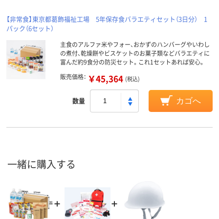
【非常食】東京都葛飾福祉工場 5年保存食バラエティセット（3日分） 1
パック（6セット）
主食のアルファ米やフォー、おかずのハンバーグやいわし
の煮付、乾燥餅やビスケットのお菓子類などバラエティに
富んだ約9食分の防災セット。これ1セットあれば安心。
販売価格：
￥45,364
(税込)
数量
カゴへ
一緒に購入する