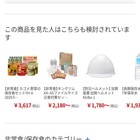
8月21日（金）予定
8月10日（月）
お届け日
数量
数量
この商品を見た人はこちらも検討されていま
す
カゴへ
カゴへ
【非常食】 カゴメ 野菜の
【非常食】キングジム
【防災ヘルメット】 加賀
【長期保存水
保存食セットYH-A
A4・A5ファイルサイズ
産業 加賀ヘルメット
7年保存水
3029 5…
災害対策セッ…
KGBo-1
￥3,617
￥2,180～
￥1,780～
￥1,9
（税込）
（税込）
（税込）
非常食/保存食のカテゴリー