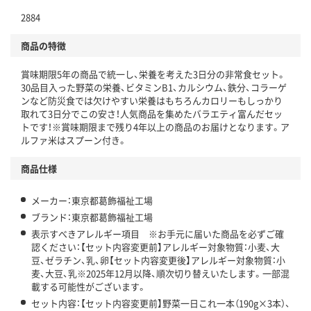
2884
商品の特徴
賞味期限5年の商品で統一し、栄養を考えた3日分の非常食セット。
30品目入った野菜の栄養、ビタミンB1、カルシウム、鉄分、コラーゲ
ンなど防災食では欠けやすい栄養はもちろんカロリーもしっかり
取れて3日分でこの安さ！人気商品を集めたバラエティ富んだセッ
トです！※賞味期限まで残り4年以上の商品のお届けとなります。ア
ルファ米はスプーン付き。
商品仕様
メーカー：東京都葛飾福祉工場
ブランド：東京都葛飾福祉工場
表示すべきアレルギー項目 ※お手元に届いた商品を必ずご確
認ください：【セット内容変更前】アレルギー対象物質：小麦、大
豆、ゼラチン、乳、卵【セット内容変更後】アレルギー対象物質：小
麦、大豆、乳※2025年12月以降、順次切り替えいたします。一部混
載する可能性がございます。
セット内容：【セット内容変更前】野菜一日これ一本（190g×3本）、