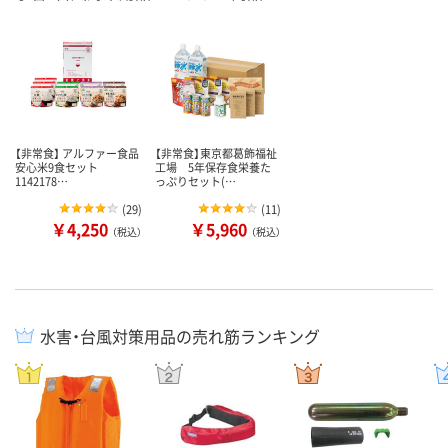
【非常食】 アルファー食品
【非常食】東京都葛飾福祉
安心米9食セット
工場 5年保存食栄養た
1142178…
っぷりセット(…
(
29
)
(
11
)
￥4,250
￥5,960
（税込）
（税込）
水害・台風対策用品の売れ筋ランキング