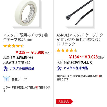
アスクル 「現場のチカラ」 養
ASKUL(アスクル) ケーブルタ
生テープ 幅25mm
イ 使い切り 屋外用 結束バン
ド ブラック
￥218
￥5,980
￥134
￥3,028
お届け日：
8月8日（土）
入荷予定：
2026年9月上旬
お急ぎ便：
8月7日（金）
アスクル在庫商品
アスクル在庫商品
幅(mm)・長さ・販売単位違いの商品が
11
商
養生テープ
品あります
カラー・販売単位違いの商品が
21
商品ありま
す
人気商品