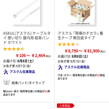
ASKUL(アスクル) ケーブルタ
アスクル 「現場のチカラ」 養
イ 使い切り 屋内用 結束バン
生テープ 無包装タイプ
ド ホワイト
￥8,790
￥81,900
￥106
￥2,464
お届け日：
8月8日（土）
お届け日：
8月8日（土）
お急ぎ便：
8月7日（金）
お急ぎ便：
8月7日（金）
アスクル在庫商品
アスクル在庫商品
寸法・カラー・販売単位違いの商品が
12
商品
あります
結束バンド/タイラップ
幅(mm)・長さ・販売単位違いの商品が
11
商
品あります
人気商品