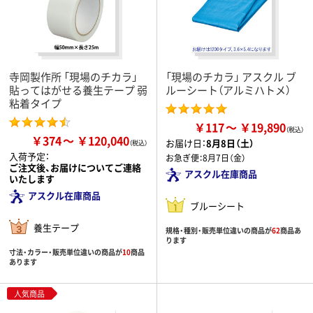
寺岡製作所 「現場のチカラ」
「現場のチカラ」 アスクル ブ
貼ってはがせる養生テープ 弱
ルーシート（アルミハトメ）
粘着タイプ
￥117
￥19,890
￥374
￥120,040
お届け日：
8月8日（土）
入荷予定：
お急ぎ便：
8月7日（金）
ご注文後、お届けについてご連絡
アスクル在庫商品
いたします
アスクル在庫商品
ブルーシート
養生テープ
規格・種別・販売単位違いの商品が
62
商品あ
ります
寸法・カラー・販売単位違いの商品が
10
商品
あります
人気商品