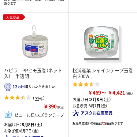
あります
人気商品
ハピラ PPヒモ玉巻（ネット
松浦産業 シャインテープ玉巻
入） 半透明
白 300W
12
万回
購入いただきました！
￥469
￥4,421
（
）
22件
お届け日：
8月8日（土）
￥390
お急ぎ便：
8月7日（金）
（税込）
アスクル在庫商品
ビニール紐/スズランテープ
販売単位違いの商品が
2
商品あります
お届け日：
8月8日（土）
お急ぎ便：
8月7日（金）