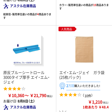
カラー・販売単位違いの商品が
15
商品ありま
アスクル在庫商品
す
結束径・販売単位違いの商品が
4
商品ありま
す
人気商品
原反ブルーシートロール
エイ・エム・ジェイ ガラ袋
3000タイプ厚手 エイ・エム・
(25枚パック)
ジェイ
2
万回
購入いただきました！
￥10,360
￥21,790
（
）
10件
お届け日：
8月8日（土）
￥1,210
（税込）
1枚あたり ￥48.4
アスクル在庫商品