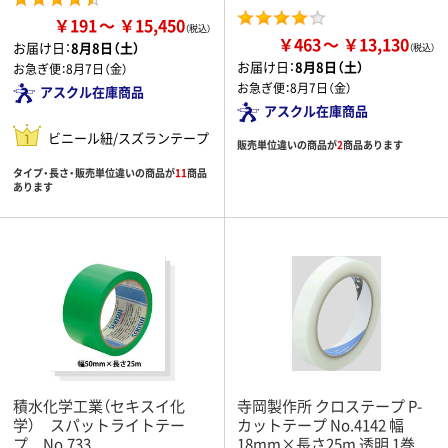
￥191
￥15,450
￥463
￥13,130
お届け日：
8月8日（土）
お届け日：
8月8日（土）
お急ぎ便：
8月7日（金）
お急ぎ便：
8月7日（金）
アスクル在庫商品
アスクル在庫商品
ビニール紐/スズランテープ
販売単位違いの商品が
2
商品あります
タイプ・長さ・販売単位違いの商品が
11
商品
あります
積水化学工業（セキスイ化
寺岡製作所 クロステープ P-
学） スパットライトテー
カットテープ No.4142 幅
プ No.733
18mm×長さ25m 透明 1巻