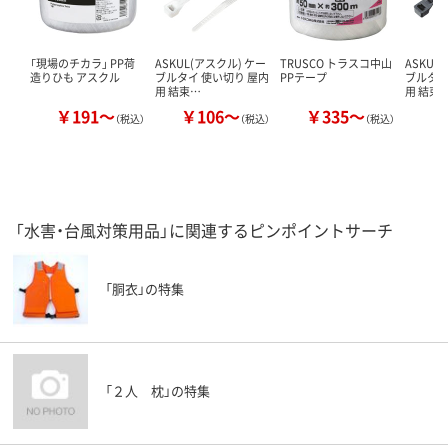
「現場のチカラ」 PP荷
ASKUL(アスクル) ケー
TRUSCO トラスコ中山
ASKUL
造りひも アスクル
ブルタイ 使い切り 屋内
PPテープ
ブルタイ
用 結束…
用 結束
￥191～
￥106～
￥335～
￥
（税込）
（税込）
（税込）
「水害・台風対策用品」に関連するピンポイントサーチ
「胴衣」の特集
「２人 枕」の特集