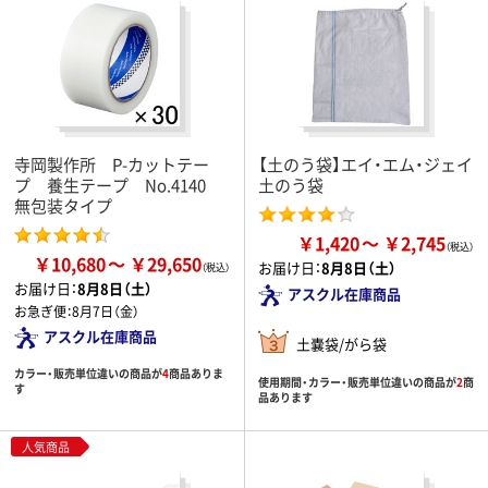
寺岡製作所 P-カットテー
【土のう袋】エイ・エム・ジェイ
プ 養生テープ No.4140
土のう袋
無包装タイプ
￥1,420
￥2,745
￥10,680
￥29,650
お届け日：
8月8日（土）
お届け日：
8月8日（土）
アスクル在庫商品
お急ぎ便：
8月7日（金）
アスクル在庫商品
土嚢袋/がら袋
カラー・販売単位違いの商品が
4
商品ありま
使用期間・カラー・販売単位違いの商品が
2
商
す
品あります
人気商品