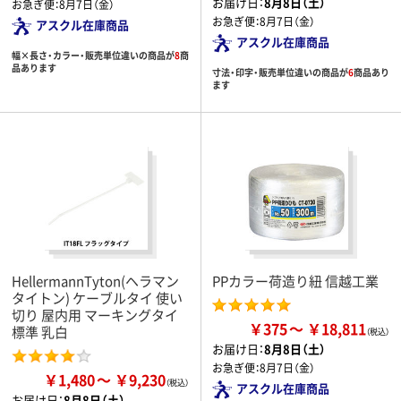
お届け日：
8月8日（土）
お急ぎ便：
8月7日（金）
お急ぎ便：
8月7日（金）
アスクル在庫商品
アスクル在庫商品
幅×長さ・カラー・販売単位違いの商品が
8
商
品あります
寸法・印字・販売単位違いの商品が
6
商品あり
ます
HellermannTyton(ヘラマン
PPカラー荷造り紐 信越工業
タイトン) ケーブルタイ 使い
切り 屋内用 マーキングタイ
￥375
￥18,811
標準 乳白
お届け日：
8月8日（土）
お急ぎ便：
8月7日（金）
￥1,480
￥9,230
アスクル在庫商品
お届け日：
8月8日（土）