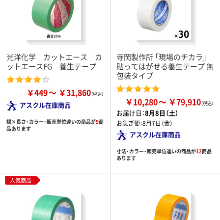
光洋化学 カットエース カ
寺岡製作所 「現場のチカラ」
ットエースFG 養生テープ
貼ってはがせる養生テープ 無
包装タイプ
￥449
￥31,860
￥10,280
￥79,910
アスクル在庫商品
お届け日：
8月8日（土）
幅×長さ・カラー・販売単位違いの商品が
9
商
お急ぎ便：
8月7日（金）
品あります
アスクル在庫商品
寸法・カラー・販売単位違いの商品が
12
商品
あります
人気商品