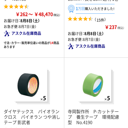
1
万回
購入いただきました！
￥262
￥48,470
（
）
15件
お届け日：
8月8日（土）
￥237
お急ぎ便：
8月7日（金）
（税込）
アスクル在庫商品
お届け日：
8月8日（土）
お急ぎ便：
8月7日（金）
寸法・カラー・販売単位違いの商品が
14
商品
アスクル在庫商品
あります
ダイヤテックス パイオラン
寺岡製作所 P-カットテー
クロス パイオラン つや消し
プ 養生テープ 環境配慮
テープ 影武者
型 No.4190