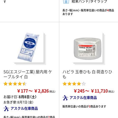
結束バンド/タイラップ
す
長さ・幅(mm)・販売単位違いの商品が
4
商品
あります
SG(エスジー工業) 屋内用 ケ
ハピラ 玉巻ひも 白 荷造りひ
ーブルタイ 白
も
￥177
￥2,826
￥245
￥11,710
お届け日：
8月8日（土）
アスクル在庫商品
お急ぎ便：
8月7日（金）
販売単位違いの商品が
3
商品あります
アスクル在庫商品
長さ・幅(mm)・販売単位違いの商品が
7
商品