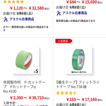
￥644
￥15,690
お届け日：
8月8日（土）
￥1,120
￥32,580
アスクル在庫商品
お届け日：
8月8日（土）
アスクル在庫商品
販売単位違いの商品が
3
商品あります
カラー・販売単位違いの商品が
6
商品ありま
す
人気商品
寺岡製作所 P-カットテー
【養生テープ】 フィットライ
プ Pカットテープα
トテープ No.738 緑
No.4100
￥2,390
￥38,710
￥165
￥17,160
入荷予定：
お届け日：
8月8日（土）