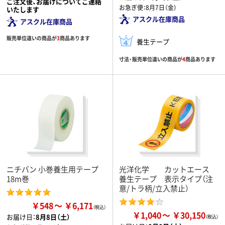
ご注文後、お届けについてご連絡
お急ぎ便：
8月7日（金）
いたします
アスクル在庫商品
アスクル在庫商品
販売単位違いの商品が
3
商品あります
養生テープ
寸法・販売単位違いの商品が
4
商品あります
ニチバン 小巻養生用テープ
光洋化学 カットエース
18m巻
養生テープ 表示タイプ（注
意/トラ柄/立入禁止）
￥548
￥6,171
￥1,040
￥30,150
お届け日：
8月8日（土）