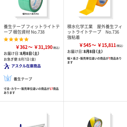
養生テープ フィットライトテ
積水化学工業 屋外養生フィ
ープ 梱包資材 No.738
ットライトテープ No.736
強粘着
￥545
￥15,811
￥362
￥31,190
お届け日：
8月8日（土）
お届け日：
8月8日（土）
幅×長さ・販売単位違いの商品が
7
商品あり
お急ぎ便：
8月7日（金）
ます
アスクル在庫商品
養生テープ
寸法・カラー・販売単位違いの商品が
17
商品
あります