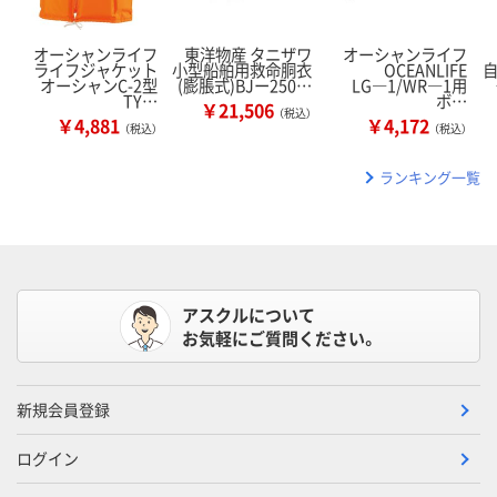
オーシャンライフ
東洋物産 タニザワ
オーシャンライフ
ライフジャケット
小型船舶用救命胴衣
OCEANLIFE
オーシャンC-2型
(膨脹式)BJー250…
LG―1/WR―1用
TY…
ボ…
￥21,506
（税込）
￥4,881
￥4,172
（税込）
（税込）
ランキング一覧
アスクルについて
お気軽にご質問ください。
新規会員登録
ログイン