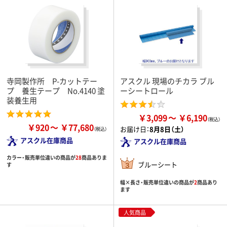
寺岡製作所 P-カットテー
アスクル 現場のチカラ ブル
プ 養生テープ No.4140 塗
ーシートロール
装養生用
￥3,099
￥6,190
￥920
￥77,680
お届け日：
8月8日（土）
アスクル在庫商品
アスクル在庫商品
カラー・販売単位違いの商品が
28
商品ありま
ブルーシート
す
幅×長さ・販売単位違いの商品が
2
商品あり
ます
人気商品