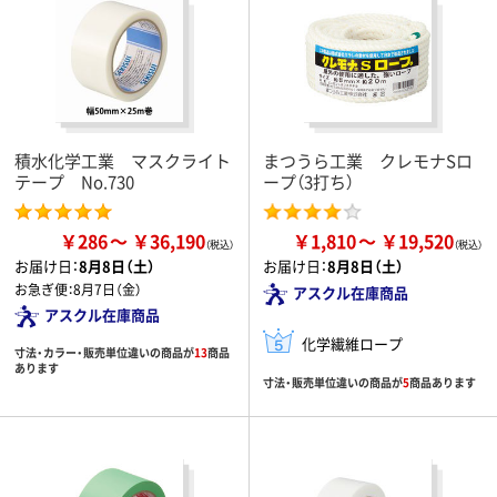
積水化学工業 マスクライト
まつうら工業 クレモナSロ
テープ No.730
ープ（3打ち）
￥286
￥36,190
￥1,810
￥19,520
お届け日：
8月8日（土）
お届け日：
8月8日（土）
お急ぎ便：
8月7日（金）
アスクル在庫商品
アスクル在庫商品
化学繊維ロープ
寸法・カラー・販売単位違いの商品が
13
商品
あります
寸法・販売単位違いの商品が
5
商品あります