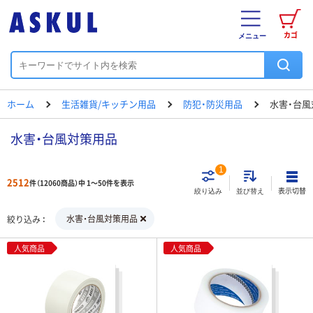
カゴ
メニュー
ホーム
生活雑貨/キッチン用品
防犯・防災用品
水害・台風
水害・台風対策用品
1
2512
件（12060商品）中 1～50件を表示
表示切替
絞り込み
並び替え
水害・台風対策用品
絞り込み
人気商品
人気商品