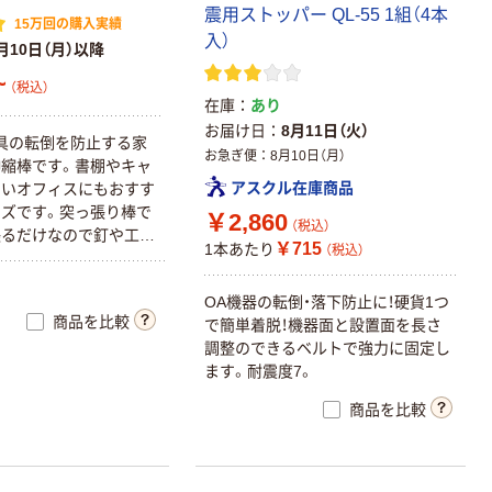
震用ストッパー QL-55 1組（4本
15万回の購入実績
入）
月10日（月）以降
~
（税込）
在庫
あり
お届け日
8月11日（火）
具の転倒を防止する家
お急ぎ便
8月10日（月）
縮棒です。書棚やキャ
アスクル在庫商品
多いオフィスにもおすす
ズです。突っ張り棒で
￥2,860
（税込）
張るだけなので釘や工具
￥715
1本あたり
（税込）
りません。公的機関の
度7相当）で転倒防止効
OA機器の転倒・落下防止に！硬貨1つ
す。設置面の面積が広
商品を比較
で簡単着脱！機器面と設置面を長さ
天井と家具をしっかり
調整のできるベルトで強力に固定し
また、設置面は天井や家
ます。耐震度7。
けにくい発泡ポリエチレ
2本1セット。
商品を比較