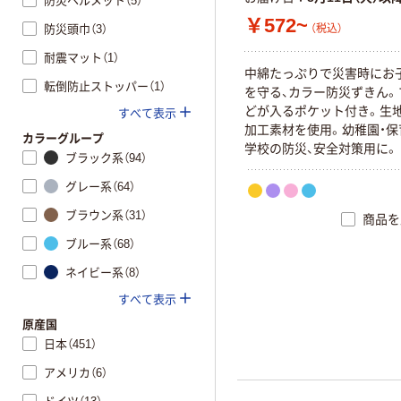
防災ヘルメット（5）
￥572~
防災頭巾（3）
（税込）
耐震マット（1）
中綿たっぷりで災害時にお
転倒防止ストッパー（1）
を守る、カラー防災ずきん。
どが入るポケット付き。生
すべて表示
加工素材を使用。幼稚園・保
カラーグループ
学校の防災、安全対策用に。
ブラック系（94）
グレー系（64）
ブラウン系（31）
商品を
ブルー系（68）
ネイビー系（8）
すべて表示
原産国
日本（451）
アメリカ（6）