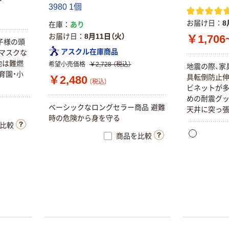
3980 1個
お届け日
8
在庫
あり
お届け日
8月11日（火）
￥1,706
子様の頭
アスクル在庫商品
マスクな
地は難燃
希望小売価格
￥2,728
（税込）
地震の際、家
育園・小
具転倒防止伸
￥2,480
（税込）
ビネットが
めの耐震グッ
ベーシックなロングセラー商品 避難
天井に突っ
時の危険から身を守る
などは必要あ
比較
振動試験（震
商品を比較
果を実証済で
く、揺れても
固定します。
具に傷を付
ン素材です。