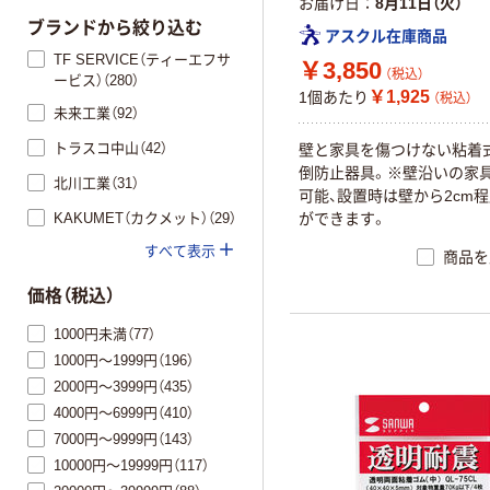
お届け日
8月11日（火）
ブランドから絞り込む
アスクル在庫商品
TF SERVICE（ティーエフサ
￥3,850
（税込）
ービス）（280）
￥1,925
1個あたり
（税込）
未来工業（92）
トラスコ中山（42）
壁と家具を傷つけない粘着
倒防止器具。※壁沿いの家
北川工業（31）
可能、設置時は壁から2cm
KAKUMET（カクメット）（29）
ができます。
すべて表示
商品を
価格（税込）
1000円未満（77）
1000円～1999円（196）
2000円～3999円（435）
4000円～6999円（410）
7000円～9999円（143）
10000円～19999円（117）