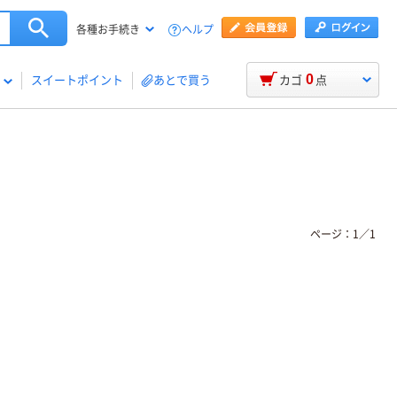
ヘルプ
各種お手続き
0
スイートポイント
あとで買う
カゴ
点
ページ：
1
／
1