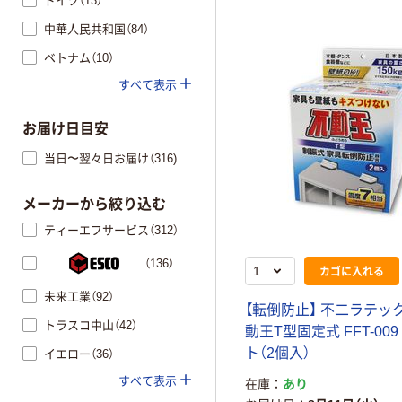
ドイツ（13）
中華人民共和国（84）
ベトナム（10）
すべて表示
お届け日目安
当日〜翌々日お届け（316)
メーカーから絞り込む
ティーエフサービス（312）
（136）
カゴに入れる
未来工業（92）
【転倒防止】 不二ラテッ
トラスコ中山（42）
動王T型固定式 FFT-009
ト（2個入）
イエロー（36）
すべて表示
在庫
あり