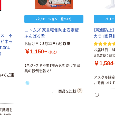
【転倒防止】キン
エスコ 家具転倒
グジム 地震対策
防止ポール
ゴムストッパー
￥6,404~
バリエーション一覧へ（2）
バリエ
￥2,912~
（税込）
（税込）
ニトムズ 家具転倒防止安定板
【転倒防止
エスコ 129ー
クス 不
ふんばる君
カラ」家具
トラスコ中山
230mm 家具転
ャビネッ
棚用落下防止ゴ
倒防止ポール(2
お届け日
8月11日（火）以降
ムバンド
本) EA979BE-1
T-004
￥6,144
お届け日
8
（税込）
￥1,150~
1セット(3組)（直
（税込）
）
￥549~
（税込）
お急ぎ便
8月
送品）
カゴへ
￥1,584
【ネジ・クギ不要】挟み込むだけで家
カーボーイ CAR
具の転倒を防ぐ！
ーBOY クリアキ
【地震対策用品】
いてご連
アスクル限定
ャビネットロッ
ティーエフサー
井を傷つけず
ク BS-45 1セッ
ビス 落下防止ネ
￥810
（税込）
ト(2個) 252-
ット ボルト止め
商品を比較
￥6,719~
8404（直送品）
カゴへ
（税込）
【転倒防止】平安
家具類を
伸銅工業 家具転