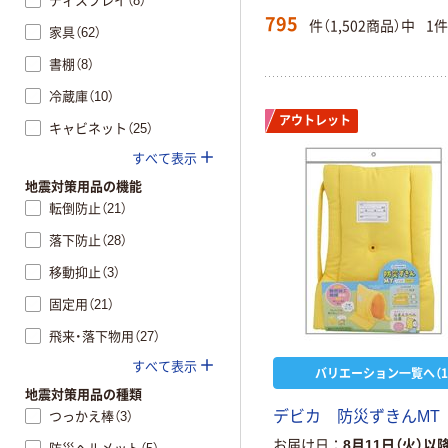
ディスプレイ（8）
795
件（1,502商品）中
1
家具（62）
書棚（8）
冷蔵庫（10）
アウトレット
キャビネット（25）
すべて表示
地震対策用品の機能
転倒防止（21）
落下防止（28）
移動抑止（3）
固定用（21）
飛来・落下物用（27）
すべて表示
バリエーション一覧へ（1
地震対策用品の種類
デビカ 防災ずきんMT
つっかえ棒（3）
お届け日
8月11日（火）以