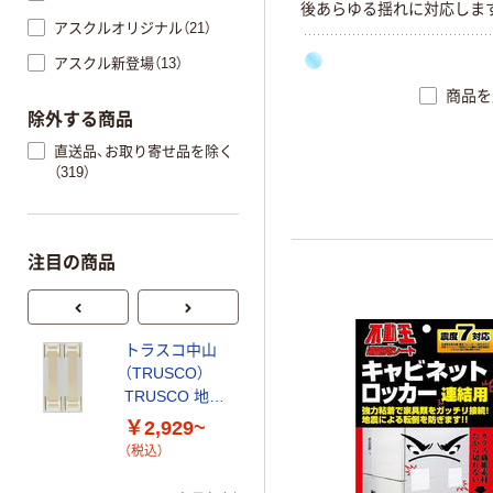
後あらゆる揺れに対応しま
アスクルオリジナル（21）
くりはがせばクリアに元通
た場合は水で洗うことで、
アスクル新登場（13）
使用できます。人と地球に
商品を
スチレン系エラストマー素
除外する商品
しています。東日本大震災・
大震災・長周期地震波耐震実
直送品、お取り寄せ品を除く
（319）
注目の商品
トラスコ中山
Gマット （粘着
（TRUSCO）
マット） 丸型タ
TRUSCO 地震
イプ
対策 転倒防止ゴ
￥2,929~
￥1,083~
ムベルト FPRB
（税込）
（税込）