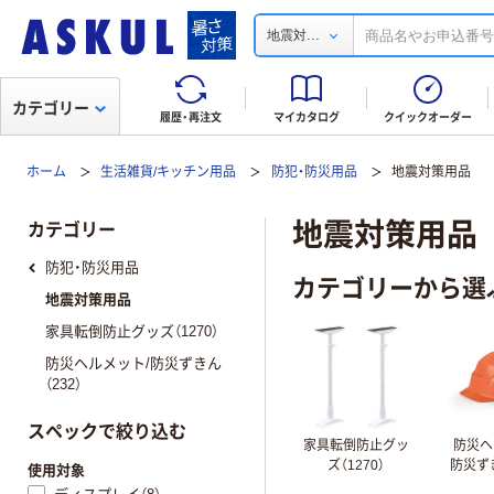
...
地震対
カテゴリー
履歴・再注文
マイカタログ
クイックオーダー
ホーム
生活雑貨/キッチン用品
防犯・防災用品
地震対策用品
地震対策用品
カテゴリー
防犯・防災用品
カテゴリーから選
地震対策用品
家具転倒防止グッズ（1270）
防災ヘルメット/防災ずきん
（232）
スペックで絞り込む
家具転倒防止グッ
防災ヘ
ズ（1270）
防災ずき
使用対象