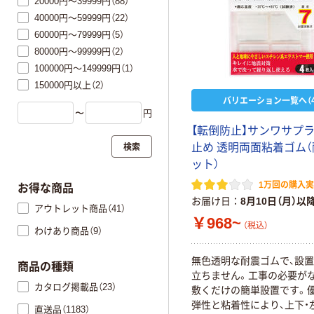
20000円～39999円（88）
40000円～59999円（22）
60000円～79999円（5）
80000円～99999円（2）
100000円～149999円（1）
150000円以上（2）
バリエーション一覧へ（4
〜
円
【転倒防止】サンワサプラ
検索
止め 透明両面粘着ゴム
ット）
1万回の購入
お得な商品
お届け日
8月10日（月）以
アウトレット商品（41）
￥968~
（税込）
わけあり商品（9）
無色透明な耐震ゴムで、設
商品の種類
立ちません。工事の必要がな
カタログ掲載品（23）
敷くだけの簡単設置です。
弾性と粘着性により、上下・
直送品（1183）