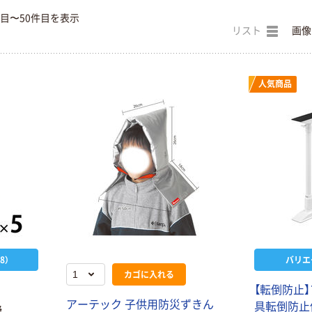
件目〜50件目を表示
リスト
画像
人気商品
8）
バリエ
カゴに入れる
【転倒防止
アーテック 子供用防災ずきん
具転倒防止伸
降