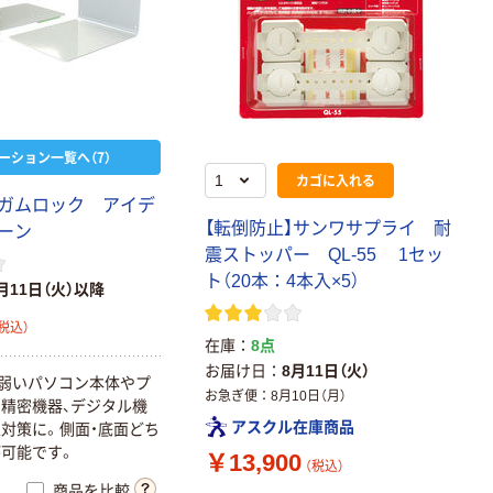
ーション一覧へ（7）
カゴに入れる
ガムロック アイデ
【転倒防止】サンワサプライ 耐
ーン
震ストッパー QL-55 1セッ
ト（20本：4本入×5）
月11日（火）以降
税込）
在庫
8点
お届け日
8月11日（火）
に弱いパソコン本体やプ
お急ぎ便
8月10日（月）
精密機器、デジタル機
アスクル在庫商品
対策に。側面・底面どち
可能です。
￥13,900
（税込）
商品を比較