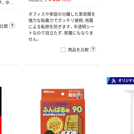
す。ゆっ
り、汚れ
オフィスや家庭の分離した家具類を
繰り返し
強力な粘着力でガッチリ接続、地震
やさしい
比較
による転倒を防ぎます。半透明シー
材を使用
トなので目立たず、邪魔にもなりま
阪神淡路
せん。
験済み。
商品を比較
オリジナ
TFサービス イ
トラスコ中山
ーガードラック
（TRUSCO）
用 （黒） EGR
TRUSCO 地震
対策 転倒防止ゴ
￥2,043~
￥2,929~
ムベルト FPRB
（税込）
（税込）