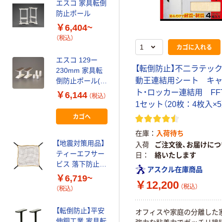
エスコ 家具転倒
【転倒防止】キン
防止ポール
グジム モニタ
ー・テレビ転倒
￥6,404~
防止ベルト
￥2,760
（税込）
（税込）
MTB70 1個
カゴに入れる
カゴへ
エスコ 129ー
【転倒防止】不二ラテッ
230mm 家具転
動王連結用シート キ
倒防止ポール(2
【防災頭巾】アイ
本) EA979BE-1
ト・ロッカー連結用 FF
￥6,144
リスオーヤマ 防
（税込）
1セット(3組)（直
1セット（20枚：4枚入×5
災頭巾 フリーサ
送品）
カゴへ
イズ 防災用品
￥1,700
（税込）
シルバー BZN-
在庫
入荷待ち
300 １枚
カゴへ
【地震対策用品】
入荷
ご注文後、お届けにつ
ティーエフサー
日
絡いたします
ビス 落下防止ネ
ハインズワーク
アスクル在庫商品
ット ボルト止め
￥6,719~
両面耐震ジェル
￥12,200
（税込）
（税込）
テープ
￥1,868~
【転倒防止】平安
オフィスや家庭の分離した
（税込）
伸銅工業 家具転