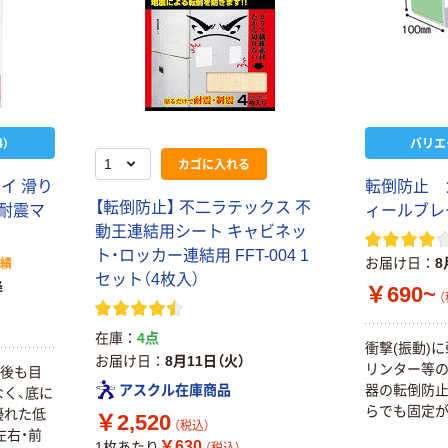
）
バリエ
カゴに入れる
イ 滑り
転倒防止 
【転倒防止】 不二ラテックス 不
（耐震マ
ィールブレ
動王連結用シート キャビネッ
ト・ロッカー連結用 FFT-004 1
お届け日
8
実績
セット（4枚入）
降
￥690~
（
在庫
4点
衝撃(振動)
お届け日
8月11日（火）
リンター等の
置後も目
器の転倒防止
アスクル在庫商品
く、底に
らでも固定が
優れた低
￥2,520
（税込）
左右・前
￥630
1枚あたり
（税込）