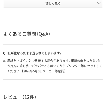
詳しく見る
約90μm(0.09mm)
約90μm(0.09mm)
約90μm(0.09
用紙の厚
さ
FSC認証
PEFC認証
FSC認証
環境対応
コピー用紙
コピー用紙
コピー用紙
用紙の種
類
よくあるご質問（Q&A）
2500
500、500枚
500、500枚
枚数
A3 (297 × 420 mm)
A3 （297 × 420
A3 (297 × 42
サイズ
Q.
紙が重なったまま送られてしまいます。
mm）、A3
A.
用紙をさばくことで改善する場合があります。用紙の端をつかみ、も
アスクル
う片方の端を手でパラパラとさばいてからプリンター等にセットして
商品環境
45
45
70
ください。【2026年5月8日メーカー等確認】
スコア
レビュー（12件）