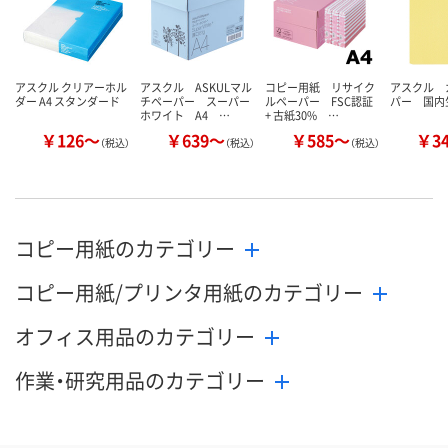
アスクル クリアーホル
アスクル ASKULマル
コピー用紙 リサイク
アスクル 
ダー A4 スタンダード
チペーパー スーパー
ルペーパー FSC認証
パー 国内
ホワイト A4 …
+ 古紙30% …
￥126～
￥639～
￥585～
￥3
（税込）
（税込）
（税込）
コピー用紙のカテゴリー
コピー用紙/プリンタ用紙のカテゴリー
オフィス用品のカテゴリー
作業・研究用品のカテゴリー