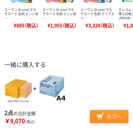
エーワン（A-one）マル
エーワン（A-one）マル
エーワン（A-one）マル
エレコム 
チカード 名刺 ミシン目
チカード 名刺 ミシン目
チカード 名刺 クリアエ
準/120枚/
…
…
ッ…
JMN1W
¥885（税込）
¥1,955（税込）
¥3,328（税込）
¥1,
一緒に購入する
2点
の合計金額
カゴへ
￥9,070
（税込）