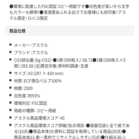
●環境に配慮したFSC認証コピー用紙です●白色度が高いから文字
仕組
アスクルで資源循環している
もカラーも鮮明！●清潔感あふれる白さでお客様にも好印象！アス
クル限定・ロハコ限定
温室効果ガスなどの削減
商品仕様
この商品の環境配慮ポイントです。下記商品詳細「
アスクル商品環境スコア詳細／加点項目
」で確認できます。
メーカー：アスクル
ブランド：アスクル
CO2排出量 [kg-CO2]：●1冊（500枚入）:58.72●1箱（500枚入×5
冊）:293.58 (注)算定対象:原材料調達・生産
サイズ：A3 (297 × 420 mm)
材質：ECF漂白パルプ100％
枚数：2500
白色度：約93%
環境対応：FSC認証
用紙の種類：コピー用紙
アスクル商品環境スコア：45
アスクル商品環境スコア詳細/加点項目：●容器包装1:全て紙であ
る(10点)●商品本体19:原料に認証を取得している商品(20点)●
商品本体21:単一素材でリサイクルしやすい(5点)●仕組み30-1: