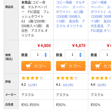
本商品：
コピー用
コピー用紙 マルチ
コピー用紙 
紙 マルチペーパ
ペーパー スーパー
ペーパー ス
商品名
ー FSC認証 フレ
ホワイト+ A3 1箱
ホワイトJ A3
ッシュホワイト
（2500枚：500枚入
（2500枚：50
A3 1箱（2500枚：
×5冊） 高白色 ア
×5冊） 高白
500枚入×5冊） 高
スクル オリジナル
内生産品 ア
白色 アスクル オ
FSC認証 オ
リジナル
￥4,800
￥4,870
￥4
数量
数量
数量
価格
(税込)
カゴへ
カゴへ
カ
評価
4.2
4.1
4.0
（
12件
）
（
451件
）
（
83件
）
アスクル
アスクル
アスクル
メーカー
約93、約93%
約92%
約92%
白色度