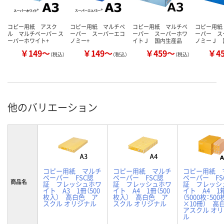
コピー用紙 アスク
コピー用紙 マルチペ
コピー用紙 マルチペ
コピー用紙
ル マルチペーパー ス
ーパー スーパーエコ
ーパー スーパーホワ
ーパー ス
ーパーホワイト+
ノミー+
イトＪ 国内生産品
ノミーＪ 
￥149～
￥149～
￥459～
￥4
（税込）
（税込）
（税込）
他のバリエーション
コピー用紙 マルチ
コピー用紙 マルチ
コピー用紙 
ペーパー FSC認
ペーパー FSC認
ペーパー FS
商品名
証 フレッシュホワ
証 フレッシュホワ
証 フレッシ
イト A3 1冊（500
イト A4 1冊（500
イト A4 1
枚入） 高白色 ア
枚入） 高白色 ア
（5000枚：50
スクル オリジナル
スクル オリジナル
×10冊） 
アスクル オ
ル