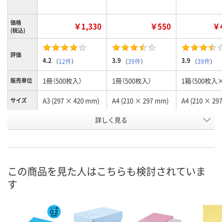
価格
￥1,330
￥550
￥4
(税込)
評価
4.2
3.9
3.9
（
12件
）
（
39件
）
（
39件
）
1冊（500枚入）
1冊（500枚入）
1箱（500枚入
販売単位
A3 (297 × 420 mm)
A4 (210 × 297 mm)
A4 (210 × 29
サイズ
お申込番
詳しく見る
1654303
1654260
1653709
号
あり
あり
あり
在庫
8月8日（土）
8月8日（土）
8月8日（土）
お届け日
この商品を見た人はこちらも検討されていま
す
数量
数量
数量
カゴへ
カゴへ
カ