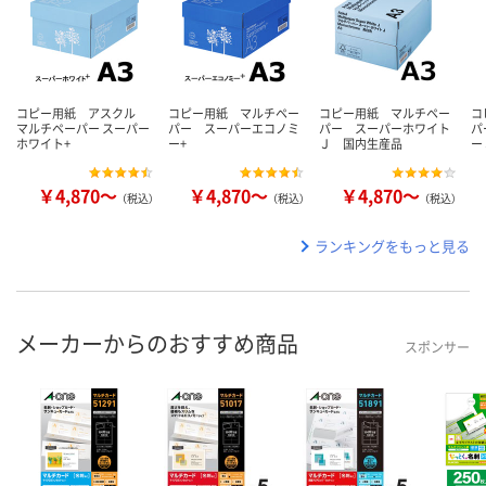
コピー用紙 アスクル
コピー用紙 マルチペー
コピー用紙 マルチペー
コ
マルチペーパー スーパー
パー スーパーエコノミ
パー スーパーホワイト
パ
ホワイト+
ー+
Ｊ 国内生産品
ー
￥4,870～
￥4,870～
￥4,870～
（税込）
（税込）
（税込）
ランキングをもっと見る
メーカーからのおすすめ商品
スポンサー