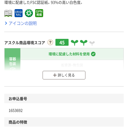
環境に配慮したFSC認証紙。93%の高い白色度。
アイコンの説明
45
アスクル商品環境スコア
環境に配慮した材料を使用
容器
包装
省資源・無包装
詳しく見る
分別・リサイクルしやすい設計
環境に配慮した材料を使用
商品
お申込番号
本体
省資源・省エネ・節水
1653692
分別・リサイクルしやすい設計
商品の特徴
独自の回収スキームがある