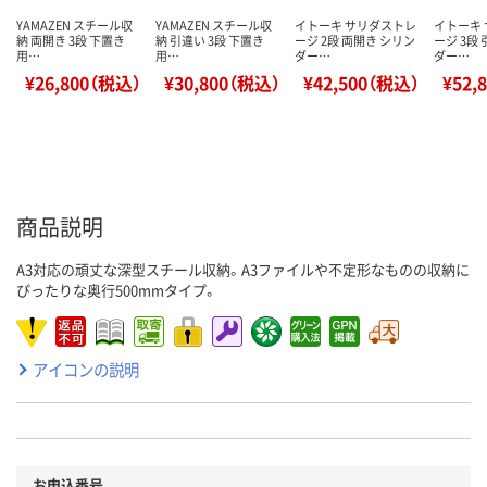
YAMAZEN スチール収
YAMAZEN スチール収
イトーキ サリダストレ
イトーキ
納 両開き 3段 下置き
納 引違い 3段 下置き
ージ 2段 両開き シリン
ージ 3段
用…
用…
ダー…
ダー…
¥26,800（税込）
¥30,800（税込）
¥42,500（税込）
¥52,
商品説明
A3対応の頑丈な深型スチール収納。A3ファイルや不定形なものの収納に
ぴったりな奥行500mmタイプ。
アイコンの説明
お申込番号