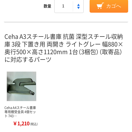
数量
カゴへ
Ceha A3スチール書庫 抗菌 深型スチール収納
庫 3段 下置き用 両開き ライトグレー 幅880×
奥行500×高さ1120mm 1台（3梱包）（取寄品）
に対応するパーツ
Ceha A4スチール書庫
専用棚受金具 4個セッ
ト 743…
￥1,210
（税込）