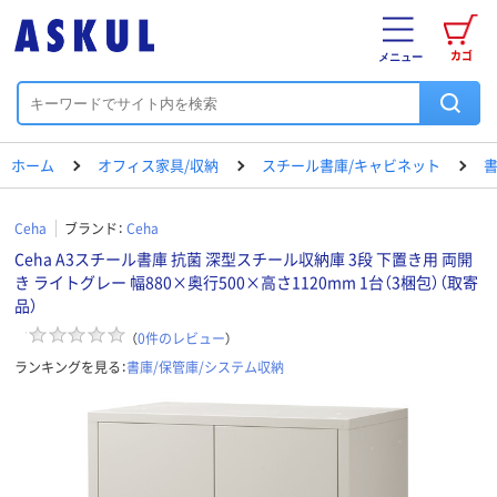
カゴ
メニュー
ホーム
オフィス家具/収納
スチール書庫/キャビネット
書
Ceha
ブランド：
Ceha
Ceha A3スチール書庫 抗菌 深型スチール収納庫 3段 下置き用 両開
き ライトグレー 幅880×奥行500×高さ1120mm 1台（3梱包）（取寄
品）
（
0
件のレビュー
）
ランキングを見る：
書庫/保管庫/システム収納