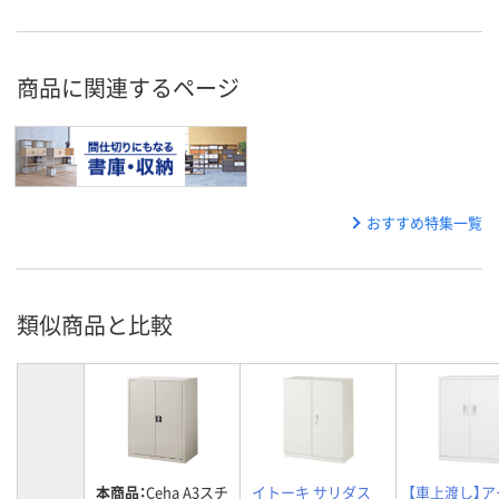
商品に関連するページ
おすすめ特集一覧
類似商品と比較
本商品：
Ceha A3スチ
イトーキ サリダス
【車上渡し】ア