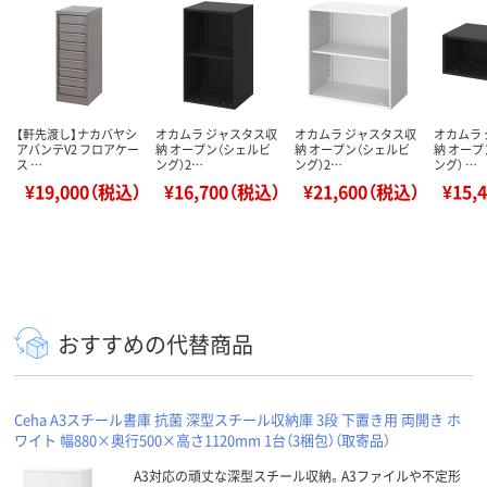
【軒先渡し】ナカバヤシ
オカムラ ジャスタス収
オカムラ ジャスタス収
オカムラ
アバンテV2 フロアケー
納 オープン（シェルビ
納 オープン（シェルビ
納 オープ
ス …
ング）2…
ング）2…
ング） …
¥19,000（税込）
¥16,700（税込）
¥21,600（税込）
¥15,
おすすめの代替商品
Ceha A3スチール書庫 抗菌 深型スチール収納庫 3段 下置き用 両開き ホ
ワイト 幅880×奥行500×高さ1120mm 1台（3梱包）（取寄品）
A3対応の頑丈な深型スチール収納。A3ファイルや不定形