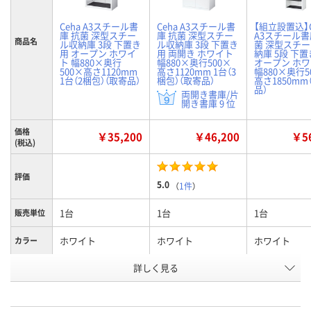
Ceha A3スチール書
Ceha A3スチール書
【組立設置込】C
庫 抗菌 深型スチー
庫 抗菌 深型スチー
A3スチール書
商品名
ル収納庫 3段 下置き
ル収納庫 3段 下置き
菌 深型スチ
用 オープン ホワイ
用 両開き ホワイト
納庫 5段 下
ト 幅880×奥行
幅880×奥行500×
オープン ホ
500×高さ1120mm
高さ1120mm 1台（3
幅880×奥行5
1台（2梱包）（取寄品）
梱包）（取寄品）
高さ1850mm
品）
両開き書庫/片
開き書庫 9 位
価格
￥35,200
￥46,200
￥56
(税込)
評価
5.0
（
1件
）
1台
1台
1台
販売単位
ホワイト
ホワイト
ホワイト
カラー
詳しく見る
1120mm
1120mm
1850mm
高さ
オープン
両開き
オープン
種別