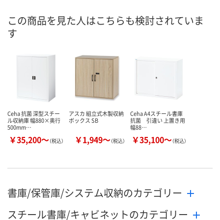
お申込番
1659613
1659631
1969250
号
この商品を見た人はこちらも検討されていま
す
お取り寄せ品
お取り寄せ品
お取り寄せ品
在庫
8月26日（水）
8月26日（水）
8月27日（木）
お届け日
数量
数量
数量
カゴへ
カゴへ
カ
Ceha 抗菌 深型スチー
アスカ 組立式木製収納
Ceha A4スチール書庫
ル収納庫 幅880×奥行
ボックス SB
抗菌 引違い 上置き用
500mm…
幅88…
￥35,200～
￥1,949～
￥35,100～
（税込）
（税込）
（税込）
書庫/保管庫/システム収納のカテゴリー
スチール書庫/キャビネットのカテゴリー