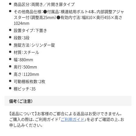
商品区分：両開き／片開き扉タイプ
その他商品仕様：●付属品：横連結用ボルト4本、内部調整アジャ
スター付（調整高25mm）●有効内寸法：幅810×奥行455×高さ
1024mm
設置タイプ：下置き
段数：3段
施錠方法：シリンダー錠
材質：スチール
幅：880mm
奥行：500mm
高さ：1120mm
可動棚板枚数：2枚
棚ピッチ：35
備考（ご注意）
【返品について】お客様のご都合による返品はお受けできません。
ご購入の際は、ご利用ガイド「
ご利用ガイド
」を必ずご確認の上、お
申し込みください。