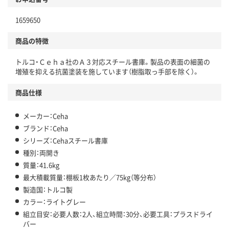
1659650
商品の特徴
トルコ・Ｃｅｈａ社のＡ３対応スチール書庫。製品の表面の細菌の
増殖を抑える抗菌塗装を施しています（樹脂取っ手部を除く）。
商品仕様
メーカー：Ceha
ブランド：Ceha
シリーズ：Cehaスチール書庫
種別：両開き
質量：41.6kg
最大積載質量：棚板1枚あたり／75kg（等分布）
製造国：トルコ製
カラー：ライトグレー
組立目安：必要人数：2人、組立時間：30分、必要工具：プラスドライ
バー