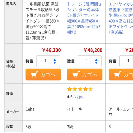
ール書庫 抗菌 深型
トレージ 3段 両開き
エフ・ヤマカワ
商品名
スチール収納庫 3段
シリンダー錠 本体
き書庫 下置き A
下置き用 両開き ラ
（下置き） ホワイト
型 幅880×奥
イトグレー 幅880×
幅900×奥行450×
400×高さ11
奥行500×高さ
高さ1098mm 1台(3
ホワイトグレー
1120mm 1台（3梱
梱包）
（直送品）
包）（取寄品）
￥46,200
￥48,200
￥28
数量
数量
数量
価格
(税込)
カゴへ
カゴへ
カ
評価
4.6
（
3件
）
Ceha
イトーキ
アール・エフ
メーカー
ワ
3段
3段
3
段数