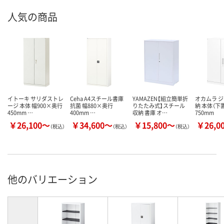
人気の商品
イトーキ サリダストレ
Ceha A4スチール書庫
YAMAZEN【組立簡単折
オカムラ 
ージ 本体 幅900×奥行
抗菌 幅880×奥行
りたたみ式】スチール
納 本体（下
450mm …
400mm …
収納 書庫 オ…
750mm
￥26,100～
￥34,600～
￥15,800～
￥26,0
（税込）
（税込）
（税込）
他のバリエーション