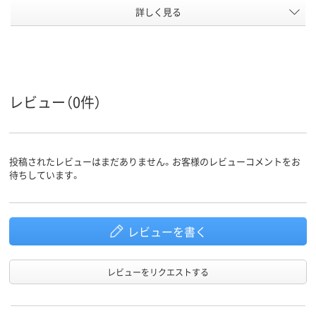
詳しく見る
両開き／片開き扉タ
両開き／片開き扉タ
両開き書庫
商品区分
イプ
イプ
カラーグ
グレー系
ホワイト系
ホワイト系
ループ
設置タイ
下置き
下置き
下置き
レビュー（0件）
プ
シリンダー錠
シリンダー錠
シリンダー錠
施錠方法
41.6kg
29.8kg
質量
投稿されたレビューはまだありません。お客様のレビューコメントをお
待ちしています。
アスクル
商品環境
スコア
レビューを書く
レビューをリクエストする