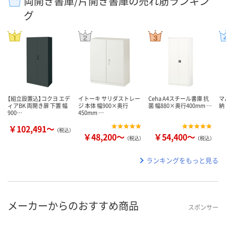
両開き書庫/片開き書庫の売れ筋ランキン
グ
【組立設置込】コクヨ エデ
イトーキ サリダストレー
Ceha A4スチール書庫 抗
マ
ィアBK 両開き扉 下置 幅
ジ 本体 幅900×奥行
菌 幅880×奥行400mm …
納
900…
450mm …
￥102,491～
（税込）
￥48,200～
￥54,400～
（税込）
（税込）
ランキングをもっと見る
メーカーからのおすすめ商品
スポンサー