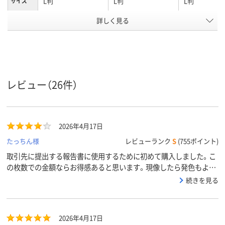
L判
L判
L判
サイズ
用紙のタ
詳しく見る
印画紙タイプ
印画紙タイプ
印画紙タイプ
イプ
270μm(0.27mm)、
270μm(0.27mm)、
270μm(0.27
紙厚
0.27mm
0.27mm
0.27mm
アスクル
レビュー（26件）
商品環境
スコア
2026年4月17日
たっちん様
レビューランク
S
(755ポイント)
取引先に提出する報告書に使用するために初めて購入しました。こ
の枚数での金額ならお得感あると思います。現像したら発色もよか
ったみたいです。
続きを見る
2026年4月17日