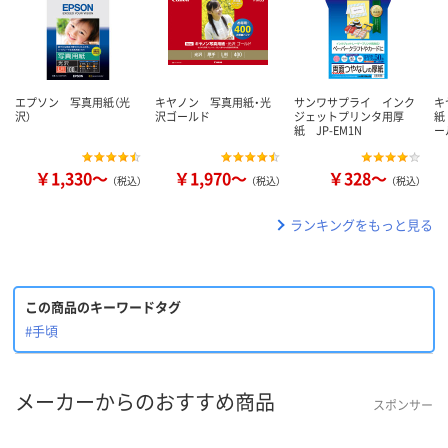
エプソン 写真用紙（光
キヤノン 写真用紙・光
サンワサプライ インク
キ
沢）
沢ゴールド
ジェットプリンタ用厚
紙
紙 JP-EM1N
ー
￥1,330～
￥1,970～
￥328～
（税込）
（税込）
（税込）
ランキングをもっと見る
この商品のキーワードタグ
#手頃
メーカーからのおすすめ商品
スポンサー