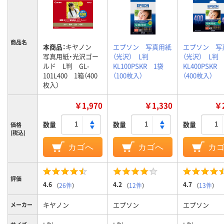
商品名
本商品：
キヤノン
エプソン 写真用紙
エプソン 写
写真用紙・光沢ゴー
（光沢） L判
（光沢） L
ルド L判 GL-
KL100PSKR 1袋
KL400PSKR
101L400 1箱（400
（100枚入）
（400枚入）
枚入）
￥1,970
￥1,330
￥2
数量
数量
数量
価格
(税込)
カゴへ
カゴへ
カ
評価
4.6
4.2
4.7
（
26件
）
（
12件
）
（
13件
）
キヤノン
エプソン
エプソン
メーカー