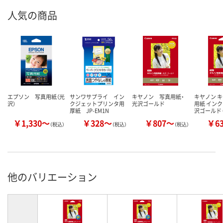
人気の商品
エプソン 写真用紙（光
サンワサプライ イン
キヤノン 写真用紙・
キヤノン 
沢）
クジェットプリンタ用
光沢ゴールド
用紙 インク
厚紙 JP-EM1N
沢ゴールド 
￥1,330～
￥328～
￥807～
￥6
（税込）
（税込）
（税込）
他のバリエーション