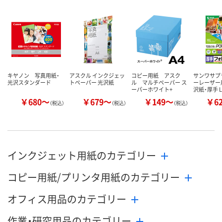
カゴへ
カゴへ
カ
キヤノン 写真用紙・
アスクル インクジェッ
コピー用紙 アスク
サンワサプ
光沢スタンダード
トペーパー 光沢紙
ル マルチペーパー ス
ーレーザー
ーパーホワイト+
沢紙・厚手 L
￥680～
￥679～
￥149～
￥6
（税込）
（税込）
（税込）
インクジェット用紙のカテゴリー
コピー用紙/プリンタ用紙のカテゴリー
オフィス用品のカテゴリー
作業・研究用品のカテゴリー