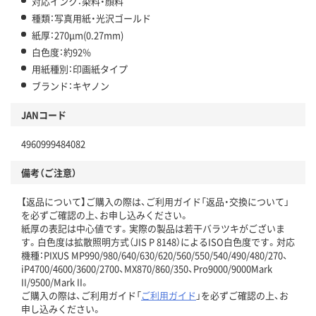
対応インク：染料・顔料
種類：写真用紙・光沢ゴールド
紙厚：270μm(0.27mm)
白色度：約92%
用紙種別：印画紙タイプ
ブランド：キヤノン
JANコード
4960999484082
備考（ご注意）
【返品について】ご購入の際は、ご利用ガイド「返品・交換について」
を必ずご確認の上、お申し込みください。
紙厚の表記は中心値です。実際の製品は若干バラツキがございま
す。白色度は拡散照明方式（JIS P 8148）によるISO白色度です。対応
機種：PIXUS MP990/980/640/630/620/560/550/540/490/480/270、
iP4700/4600/3600/2700、MX870/860/350、Pro9000/9000Mark
II/9500/Mark II。
ご購入の際は、ご利用ガイド「
ご利用ガイド
」を必ずご確認の上、お
申し込みください。