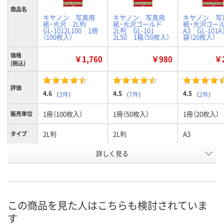
商品名
キヤノン 写真用
キヤノン 写真用
キヤノン 写
紙・光沢 2L判
紙・光沢ゴールド
紙・光沢ゴ
GL-1012L100 1冊
2L判 GL-101
A3 GL-101A
（100枚入）
2L50 1箱（50枚入）
袋（20枚入）
価格
￥1,760
￥980
￥2
(税込)
評価
4.6
4.5
4.5
（
3件
）
（
7件
）
（
2件
）
1冊（100枚入）
1冊（50枚入）
1冊（20枚入）
販売単位
2L判
2L判
A3
タイプ
お申込番
詳しく見る
9394882
7660148
366921
号
あり
あり
あり
在庫
8月11日（火）
8月11日（火）
8月11日（火）
お届け日
この商品を見た人はこちらも検討されていま
す
数量
数量
数量