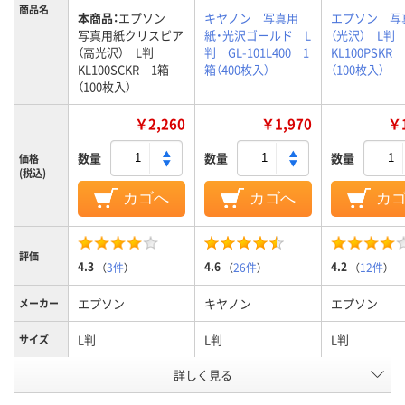
商品名
本商品：
エプソン
キヤノン 写真用
エプソン 写
写真用紙クリスピア
紙・光沢ゴールド L
（光沢） L
（高光沢） L判
判 GL-101L400 1
KL100PSKR
KL100SCKR 1箱
箱（400枚入）
（100枚入）
（100枚入）
￥2,260
￥1,970
￥1
数量
数量
数量
価格
(税込)
カゴへ
カゴへ
カ
評価
4.3
4.6
4.2
（
3件
）
（
26件
）
（
12件
）
エプソン
キヤノン
エプソン
メーカー
L判
L判
L判
サイズ
用紙のタ
詳しく見る
印画紙タイプ
印画紙タイプ
印画紙タイプ
イプ