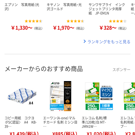
エプソン 写真用紙（光
キヤノン 写真用紙・光
サンワサプライ インク
キ
沢）
沢ゴールド
ジェットプリンタ用厚
紙
紙 JP-EM1N
ー
￥1,330～
￥1,970～
￥328～
（税込）
（税込）
（税込）
ランキングをもっと見る
メーカーからのおすすめ商品
スポンサー
コピー用紙 コクヨ
エーワン（A-one）マル
エレコム 名刺/標
エレコム
〈FSC認証〉 A4 KB-
チカード 名刺 ミシン目
準/120枚/白 MT-
名刺用紙 
39…
…
JMN1W…
プ…
¥1,439（税込）
¥885（税込）
¥1,020（税込）
¥2,