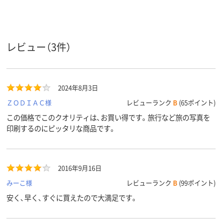
300μm(0.3mm)、
270μm(0.27mm)、
270μm(0.27
紙厚
0.3mm
0.27mm
0.27mm
アスクル
レビュー（3件）
商品環境
スコア
2024年8月3日
ＺＯＤＩＡＣ様
レビューランク
B
(65ポイント)
この価格でこのクオリティは、お買い得です。旅行など旅の写真を
印刷するのにピッタリな商品です。
2016年9月16日
みーこ様
レビューランク
B
(99ポイント)
安く、早く、すぐに買えたので大満足です。