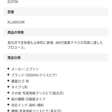
823706
型番
KL100SCKR
商品の特徴
高光沢で空気感も立体的に表現。800万画素クラスの写真に適した
プロユース。
商品仕様
メーカー：エプソン
ブランド：CRISPIA（クリスピア）
裏面ロゴ：有
タイプ：L判
その他：写真用紙クリスピア(高光沢)
紙の種類：印画紙タイプ
対応インク：染料・顔料
種類：写真用紙クリスピア〈高光沢〉