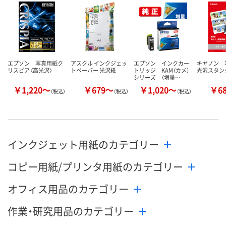
カゴへ
カゴへ
カ
エプソン 写真用紙ク
アスクル インクジェッ
エプソン インクカー
キヤノン 
リスピア〈高光沢〉
トペーパー 光沢紙
トリッジ KAM（カメ）
光沢スタン
シリーズ （増量…
￥1,220～
￥679～
￥1,020～
￥6
（税込）
（税込）
（税込）
インクジェット用紙のカテゴリー
コピー用紙/プリンタ用紙のカテゴリー
オフィス用品のカテゴリー
作業・研究用品のカテゴリー