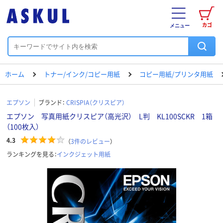
カゴ
メニュー
ホーム
トナー/インク/コピー用紙
コピー用紙/プリンタ用紙
エプソン
ブランド：
CRISPIA（クリスピア）
エプソン 写真用紙クリスピア（高光沢） L判 KL100SCKR 1箱
（100枚入）
4.3
（
3
件のレビュー
）
ランキングを見る：
インクジェット用紙