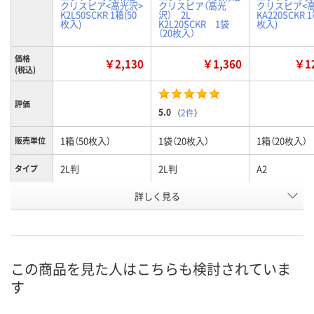
クリスピア<高光沢>
クリスピア（高光
クリスピア<
K2L50SCKR 1箱(50
沢） 2L
KA220SCKR 1
枚入)
K2L20SCKR 1袋
枚入)
（20枚入）
価格
￥2,130
￥1,360
￥12
(税込)
評価
5.0
（
2件
）
1箱（50枚入）
1袋（20枚入）
1箱（20枚入）
販売単位
2L判
2L判
A2
タイプ
お申込番
詳しく見る
A530481
823715
A530489
号
1点
あり
1点
在庫
8月11日（火）
8月11日（火）
8月11日（火）
お届け日
この商品を見た人はこちらも検討されていま
す
数量
数量
数量