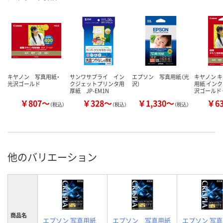
キヤノン 写真用紙・
サンワサプライ イン
エプソン 写真用紙（光
キヤノン 
光沢ゴールド
クジェットプリンタ用
沢）
用紙 インク
厚紙 JP-EM1N
沢ゴールド 
￥807～
￥328～
￥1,330～
￥6
（税込）
（税込）
（税込）
他のバリエーション
商品名
エプソン 写真用紙
エプソン 写真用紙
エプソン 写