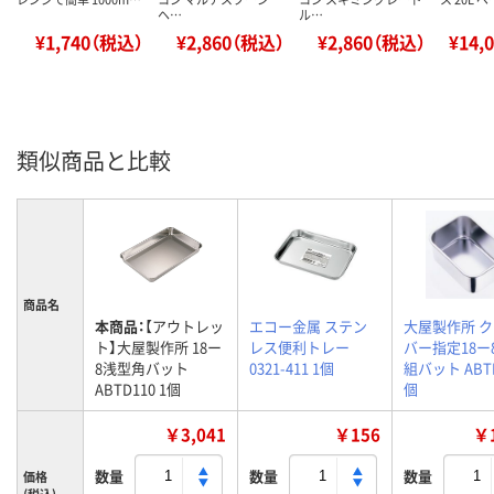
ヘ…
ル…
¥1,740（税込）
¥2,860（税込）
¥2,860（税込）
¥14,
類似商品と比較
商品名
本商品：
【アウトレッ
エコー金属 ステン
大屋製作所 
ト】大屋製作所 18ー
レス便利トレー
バー指定18ー
8浅型角バット
0321-411 1個
組バット ABTE
ABTD110 1個
個
￥3,041
￥156
￥1
数量
数量
数量
価格
(税込)