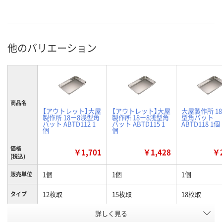
他のバリエーション
商品名
【アウトレット】大屋
【アウトレット】大屋
大屋製作所 1
製作所 18ー8浅型角
製作所 18ー8浅型角
型角バット
バット ABTD112 1
バット ABTD115 1
ABTD118 1個
個
個
価格
￥1,701
￥1,428
￥2
(税込)
1個
1個
1個
販売単位
12枚取
15枚取
18枚取
タイプ
お申込番
詳しく見る
177281
179801
181793
号