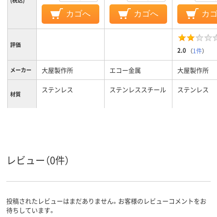
カゴへ
カゴへ
カ
評価
2.0
（
1件
）
大屋製作所
エコー金属
大屋製作所
メーカー
ステンレス
ステンレススチール
ステンレス
材質
カラーグ
シルバー系
シルバー系
ループ
約3l
約1.3L
容量
レビュー（0件）
投稿されたレビューはまだありません。お客様のレビューコメントをお
待ちしています。