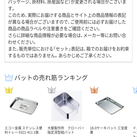
パッケージ、原材料、原産国など）が変更される場合がございま
す。
このため、実際にお届けする商品とサイト上の商品情報の表記
が異なる場合がございますので、ご使用前には必ずお届けした
商品の商品ラベルや注意書きをご確認ください。
さらに詳細な商品情報が必要な場合は、メーカー等にお問い合
わせください。
また、販売単位における「セット」表記は、箱でのお届けをお約束
するものではありません。あらかじめご了承ください。
バットの売れ筋ランキング
エコー金属 ステンレス便
大屋製作所 クローバー
18-0ケーキバット 三宝産
イ
利トレー 0321-411 1個
指定深型組バット
業
ー
ト