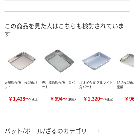
あり
2点
6点
在庫
8月11日（火）
8月11日（火）
8月11日（火）
お届け日
この商品を見た人はこちらも検討されていま
す
数量
数量
数量
カゴへ
カゴへ
カ
大屋製作所 浅型角バ
赤川器物製作所 角バ
オオイ金属 アルマイト
18-8浅型
ット
ット
角バット
産業
￥1,428～
￥694～
￥1,320～
￥9
（税込）
（税込）
（税込）
バット/ボール/ざるのカテゴリー