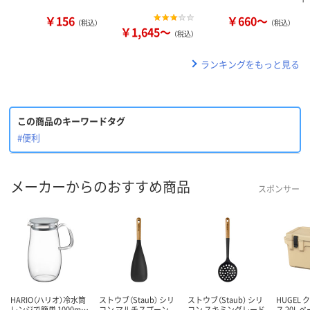
￥156
￥660～
（税込）
（税込）
￥1,645～
（税込）
ランキングをもっと見る
この商品のキーワードタグ
#便利
メーカーからのおすすめ商品
スポンサー
HARIO（ハリオ）冷水筒
ストウブ（Staub） シリ
ストウブ（Staub） シリ
HUGEL
レンジで簡単 1000m…
コン マルチスプーン
コン スキミングレード
ス 20L 