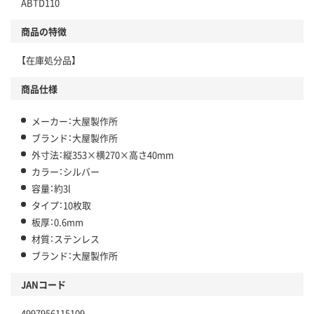
ABTD110
商品の特徴
【在庫処分品】
商品仕様
メーカー：大屋製作所
ブランド：大屋製作所
外寸法：縦353×横270×高さ40mm
カラー：シルバー
容量：約3l
タイプ：10枚取
板厚：0.6mm
材質：ステンレス
ブランド：大屋製作所
JANコード
4997956115109