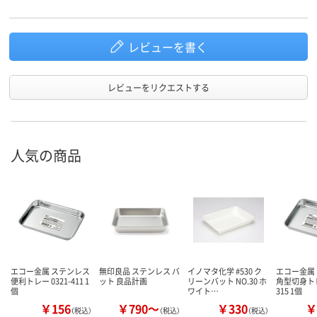
レビューを書く
レビューをリクエストする
人気の商品
エコー金属 ステンレス
無印良品 ステンレス バ
イノマタ化学 #530 ク
エコー金属
便利トレー 0321-411 1
ット 良品計画
リーンバット NO.30 ホ
角型切身トレー
個
ワイト…
315 1個
￥156
￥790～
￥330
￥
（税込）
（税込）
（税込）