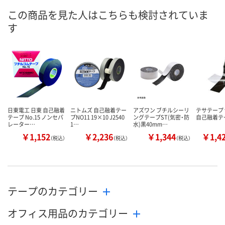
この商品を見た人はこちらも検討されていま
す
日東電工 日東 自己融着
ニトムズ 自己融着テー
アズワン ブチルシーリ
テサテープ te
テープ No.15 ノンセパ
プNO11 19×10 J2540
ングテープST(気密・防
自己融着テ
レーター…
1…
水)黒40mm…
￥1,152
￥2,236
￥1,344
￥1,4
（税込）
（税込）
（税込）
テープのカテゴリー
オフィス用品のカテゴリー