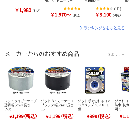
NO.15 ビニールテ…
50mm×…
(
￥1,980
(
1件
)
（税込）
￥1,970～
￥3,100
（税込）
（税込）
ランキングをもっと見る
メーカーからのおすすめ商品
スポンサー
ジット タイガーテープ
ジット タイガーテープ
ジット 手で切れるコア
ジット 
透明 幅5cm×長さ
ブラック 幅5cm×長さ
ラグリップ KG-CUT 1
防水・防カ
150c…
15…
個
明 K…
¥1,199（税込）
¥1,199（税込）
¥999（税込）
¥1,