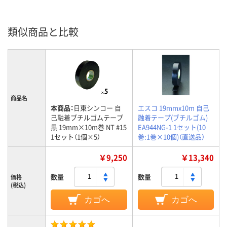
類似商品と比較
商品名
本商品：
日東シンコー 自
エスコ 19mmx10m 自己
己融着ブチルゴムテープ
融着テープ(ブチルゴム)
黒 19mm×10m巻 NT #15
EA944NG-1 1セット(10
1セット（1個×5）
巻:1巻×10個)（直送品）
￥9,250
￥13,340
数量
数量
価格
(税込)
カゴへ
カゴへ