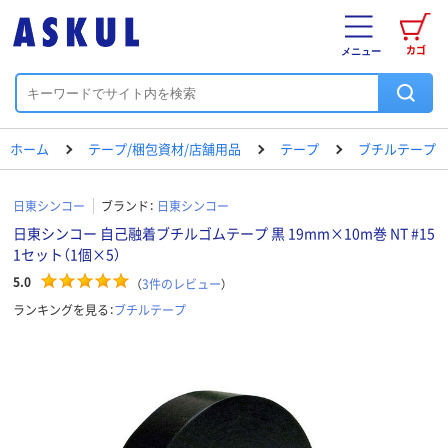
カゴ
メニュー
ホーム
テープ/梱包資材/店舗用品
テープ
ブチルテープ
日東シンコー
ブランド：
日東シンコー
日東シンコー 自己融着ブチルゴムテープ 黒 19mm×10m巻 NT #15
1セット（1個×5）
5.0
（
3
件のレビュー
）
ランキングを見る：
ブチルテープ