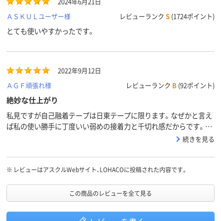
2024年6月21日
ＡＳＫＵＬユーザー様
レビューランク
S
(1724ポイント)
とても使いやすかったです。
2022年9月12日
ＡＧＦ頑張れ様
レビューランク
B
(92ポイント)
絶妙な仕上がり
私見ですが自己融着テープは日東テープに限ります。なぜかと言え
ば私の使い勝手に丁度いい弱めの接着力と千切れ感だからです。他
社製品に比べて馴染み・ノビが良く、仕上がりに自然なまとまり感が
続きを見る
出ます。いうなら液体ゴムで被膜したような仕上がり。表面も半マ
ットで自然です。
※
レビューはアスクルWebサイト、LOHACOに投稿された内容です。
この商品のレビューを全て見る