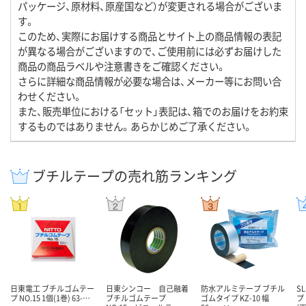
パッケージ、原材料、原産国など）が変更される場合がございま
す。
このため、実際にお届けする商品とサイト上の商品情報の表記
が異なる場合がございますので、ご使用前には必ずお届けした
商品の商品ラベルや注意書きをご確認ください。
さらに詳細な商品情報が必要な場合は、メーカー等にお問い合
わせください。
また、販売単位における「セット」表記は、箱でのお届けをお約束
するものではありません。あらかじめご了承ください。
ブチルテープの売れ筋ランキング
日東電工 ブチルゴムテー
日東シンコー 自己融着
防水アルミテープ ブチル
S
プ NO.15 1個(1巻) 63-…
ブチルゴムテープ
ゴムタイプ KZ-10 幅
プ