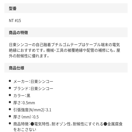
型番
NT #15
商品の特徴
日東シンコーの自己融着ブチルゴムテープはケーブル端末の電気
絶縁におすすめです。機械・工具の被覆絶縁や配管の補修にも。屋
外の耐候性に優れます。
商品仕様
メーカー：日東シンコー
ブランド：日東シンコー
カラー：黒
厚さ：0.5mm
引張強度(N/mm2)：3.1
厚さ（mm）：0.5
商品特徴：●電気特性、耐オゾン性、耐候性にすぐれる●金属腐食
をおこさない