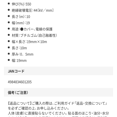
伸び(％)：550
絶縁破壊電圧：44［kV／mm］
長さ（m）：10
幅（mm）：19
用途：●カバー、電線の保護
材質：ブチルゴム（自己融着性）
幅×長さ：19mm×10m
長さ：10m
厚み：0．5mm
幅：19mm
JANコード
4984834601205
備考（ご注意）
【返品について】ご購入の際は、ご利用ガイド「返品・交換について」
を必ずご確認の上、お申し込みください。
人体（皮膚）に直接貼らないでください。貼る面のほこり・油分・水分