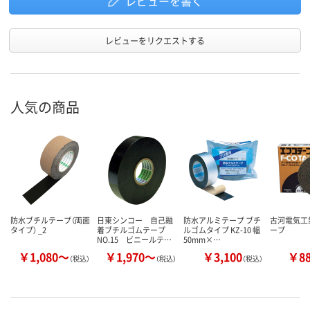
レビューを書く
レビューをリクエストする
人気の商品
防水ブチルテープ（両面
日東シンコー 自己融
防水アルミテープ ブチ
古河電気工
タイプ） _2
着ブチルゴムテープ
ルゴムタイプ KZ-10 幅
ープ
NO.15 ビニールテ…
50mm×…
￥1,080～
￥1,970～
￥3,100
￥8
（税込）
（税込）
（税込）