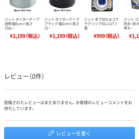
ジット タイガーテープ
ジット タイガーテープ
ジット 手で切れるコア
ジット 
透明 幅5cm×長さ
ブラック 幅5cm×長さ
ラグリップ KG-CUT 1
防水・防カ
150c…
15…
個
明 K…
¥1,199（税込）
¥1,199（税込）
¥999（税込）
¥1,
レビュー（0件）
投稿されたレビューはまだありません。お客様のレビューコメントをお
待ちしています。
レビューを書く