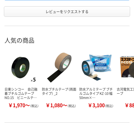
レビューをリクエストする
人気の商品
日東シンコー 自己融
防水ブチルテープ（両面
防水アルミテープ ブチ
古河電気工
着ブチルゴムテープ
タイプ） _2
ルゴムタイプ KZ-10 幅
ープ
NO.15 ビニールテ…
50mm×…
￥1,970～
￥1,080～
￥3,100
￥8
（税込）
（税込）
（税込）