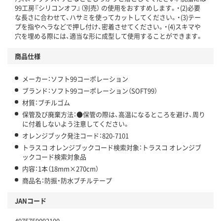
99工房『シリコンオフ』（別売） の使用をおすすめします。・(2)必要
な長さに合わせて、ハサミを使ってカットしてください。・(3)テー
プを指やヘラなどで押し付け、密着させてください。・(4)スキマや
穴を埋める際には、適当な形に成型して使用することができます。
商品仕様
メーカー：ソフト99コーポレーション
ブランド：ソフト99コーポレーション（SOFT99）
材質：ブチルゴム
保管及び廃棄方法：●保管の際は、高温になるところを避け、周り
に付着しないよう注意してください。
オレンジブック発注コード：820-7101
トラスコ オレンジブックコード検索対象：トラスコ オレンジブ
ックコード検索対象品
内容：1本（18mm×270cm）
商品名：防振・防水ブチルテープ
JANコード
4975759092100