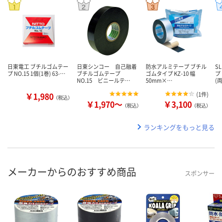
日東電工 ブチルゴムテー
日東シンコー 自己融着
防水アルミテープ ブチル
S
プ NO.15 1個(1巻) 63-…
ブチルゴムテープ
ゴムタイプ KZ-10 幅
プ
NO.15 ビニールテ…
50mm×…
(
￥1,980
(
1件
)
（税込）
￥1,970～
￥3,100
（税込）
（税込）
ランキングをもっと見る
メーカーからのおすすめ商品
スポンサー