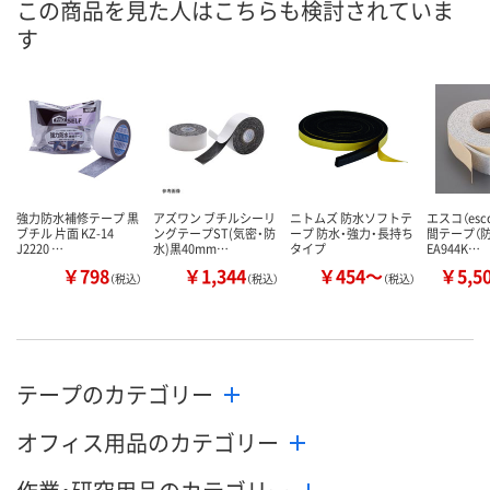
この商品を見た人はこちらも検討されていま
す
強力防水補修テープ 黒
アズワン ブチルシーリ
ニトムズ 防水ソフトテ
エスコ（esc
ブチル 片面 KZ-14
ングテープST(気密・防
ープ 防水・強力・長持ち
間テープ（防
J2220 …
水)黒40mm…
タイプ
EA944K…
￥798
￥1,344
￥454～
￥5,5
（税込）
（税込）
（税込）
テープのカテゴリー
オフィス用品のカテゴリー