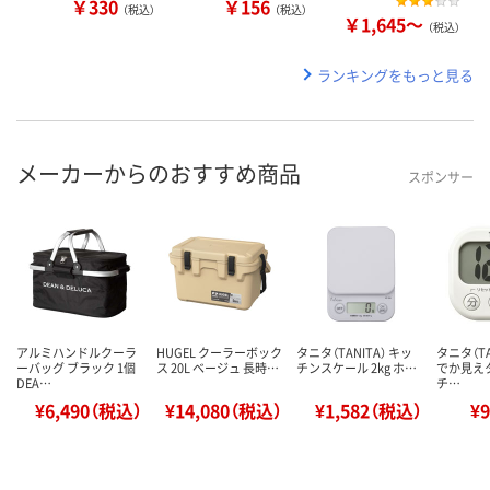
￥330
￥156
（税込）
（税込）
￥1,645～
（税込）
ランキングをもっと見る
メーカーからのおすすめ商品
スポンサー
アルミハンドルクーラ
HUGEL クーラーボック
タニタ（TANITA） キッ
タニタ（TA
ーバッグ ブラック 1個
ス 20L ベージュ 長時…
チンスケール 2kg ホ…
でか見え
DEA…
チ…
¥6,490（税込）
¥14,080（税込）
¥1,582（税込）
¥