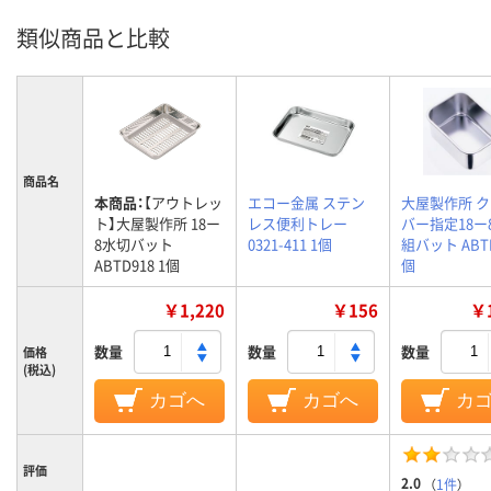
類似商品と比較
商品名
本商品：
【アウトレッ
エコー金属 ステン
大屋製作所 
ト】大屋製作所 18ー
レス便利トレー
バー指定18ー
8水切バット
0321-411 1個
組バット ABTE
ABTD918 1個
個
￥1,220
￥156
￥1
数量
数量
数量
価格
(税込)
カゴへ
カゴへ
カ
評価
2.0
（
1件
）