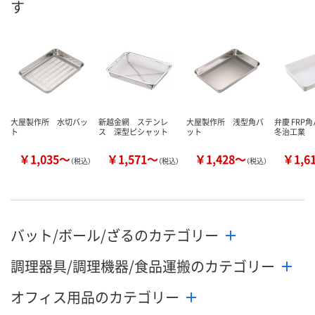
す
大屋製作所 水切バッ
新越金網 ステンレ
大屋製作所 浅型角バ
弁慶 FRP
ト
ス 深型ピシャット
ット
冬治工業
￥1,035～
￥1,571～
￥1,428～
￥1,6
（税込）
（税込）
（税込）
バット/ボール/ざるのカテゴリー
調理器具/調理機器/食品運搬のカテゴリー
オフィス用品のカテゴリー