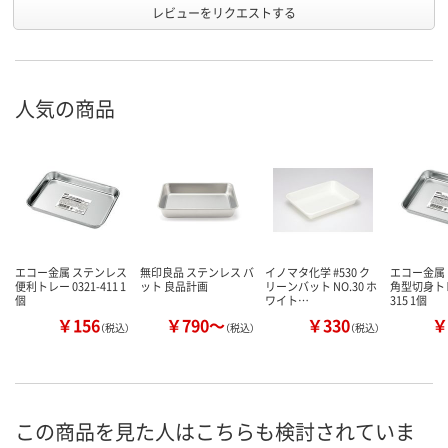
レビューをリクエストする
人気の商品
エコー金属 ステンレス
無印良品 ステンレス バ
イノマタ化学 #530 ク
エコー金属
便利トレー 0321-411 1
ット 良品計画
リーンバット NO.30 ホ
角型切身トレー
個
ワイト…
315 1個
￥156
￥790～
￥330
￥
（税込）
（税込）
（税込）
この商品を見た人はこちらも検討されていま