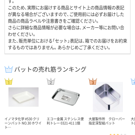
す。
このため、実際にお届けする商品とサイト上の商品情報の表記
が異なる場合がございますので、ご使用前には必ずお届けした
商品の商品ラベルや注意書きをご確認ください。
さらに詳細な商品情報が必要な場合は、メーカー等にお問い合
わせください。
また、販売単位における「セット」表記は、箱でのお届けをお約束
するものではありません。あらかじめご了承ください。
バットの売れ筋ランキング
イノマタ化学 #530 クリ
エコー金属 ステンレス便
大屋製作所 クローバー
大
ーンバット NO.30 ホワイ
利トレー 0321-411 1個
指定深型組バット
ト
ト…