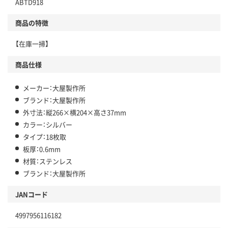
ABTD918
商品の特徴
【在庫一掃】
商品仕様
メーカー：大屋製作所
ブランド：大屋製作所
外寸法：縦266×横204×高さ37mm
カラー：シルバー
タイプ：18枚取
板厚：0.6mm
材質：ステンレス
ブランド：大屋製作所
JANコード
4997956116182