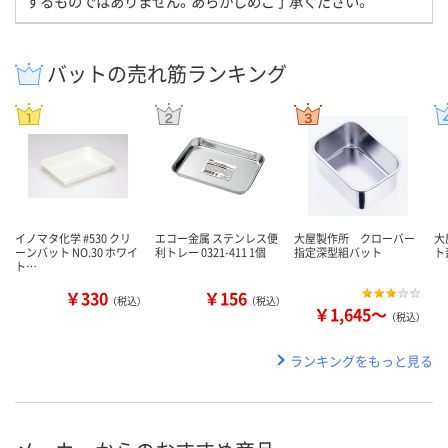
するものではありません。あらかじめご了承ください。
バットの売れ筋ランキング
イノマタ化学 #530 クリ
エコー金属 ステンレス便
大屋製作所 クローバー
大
ーンバット NO.30 ホワイ
利トレー 0321-411 1個
指定深型組バット
ト
ト…
￥330
￥156
（税込）
（税込）
￥1,645～
（税込）
ランキングをもっと見る