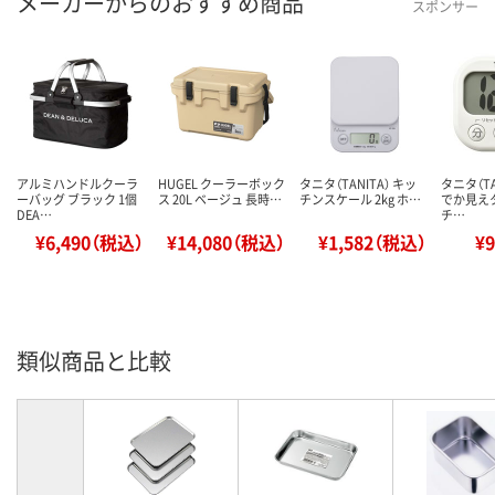
メーカーからのおすすめ商品
スポンサー
アルミハンドルクーラ
HUGEL クーラーボック
タニタ（TANITA） キッ
タニタ（TA
ーバッグ ブラック 1個
ス 20L ベージュ 長時…
チンスケール 2kg ホ…
でか見え
DEA…
チ…
¥6,490（税込）
¥14,080（税込）
¥1,582（税込）
¥
類似商品と比較