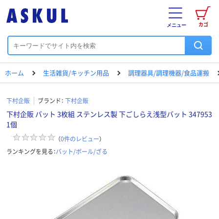
カゴ
メニュー
ホーム
生活雑貨/キッチン用品
調理器具/調理機器/食品運搬
下村企販
ブランド：
下村企販
下村企販 バット 3枚組 ステンレス製 下ごしらえ浅型バット 347953
1個
（
0
件のレビュー
）
ランキングを見る：
バット/ボール/ざる