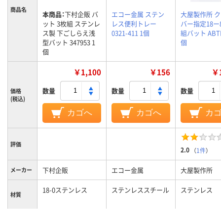
商品名
本商品：
下村企販 バ
エコー金属 ステン
大屋製作所 
ット 3枚組 ステンレ
レス便利トレー
バー指定18ー
ス製 下ごしらえ浅
0321-411 1個
組バット ABTE
型バット 347953 1
個
個
￥1,100
￥156
￥1
数量
数量
数量
価格
(税込)
カゴへ
カゴへ
カ
評価
2.0
（
1件
）
下村企販
エコー金属
大屋製作所
メーカー
18-0ステンレス
ステンレススチール
ステンレス
材質