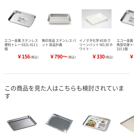
エコー金属 ステンレス
無印良品 ステンレス バ
イノマタ化学 #530 ク
エコー金属
便利トレー 0321-411 1
ット 良品計画
リーンバット NO.30 ホ
角型切身トレー
個
ワイト…
315 1個
￥156
￥790～
￥330
￥
（税込）
（税込）
（税込）
この商品を見た人はこちらも検討されていま
す