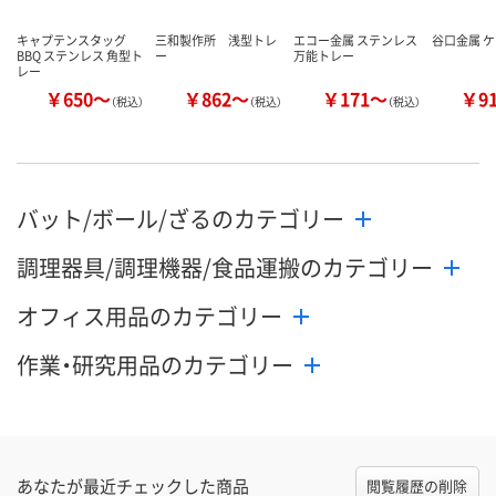
キャプテンスタッグ
三和製作所 浅型トレ
エコー金属 ステンレス
谷口金属 
BBQ ステンレス 角型ト
ー
万能トレー
レー
￥650～
￥862～
￥171～
￥9
（税込）
（税込）
（税込）
バット/ボール/ざるのカテゴリー
調理器具/調理機器/食品運搬のカテゴリー
オフィス用品のカテゴリー
作業・研究用品のカテゴリー
あなたが最近チェックした商品
閲覧履歴の削除