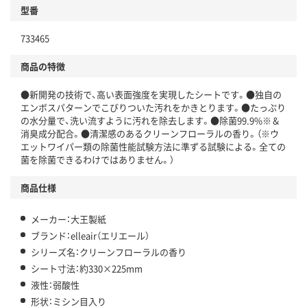
型番
独自の回収スキームがある
仕組
733465
アスクルで資源循環している
商品の特徴
温室効果ガスなどの削減
●新開発の技術で、高い表面強度を実現したシートです。●独自の
この商品の環境配慮ポイントです。下記商品詳細「
エンボスパターンでこびりついた汚れをかきとります。●たっぷり
アスクル商品環境スコア詳細／加点項目
」で確認できます。
の水分量で、洗い流すように汚れを除去します。●除菌99.9%※＆
消臭成分配合。●清潔感のあるクリーンフローラルの香り。（※ウ
エットワイパー類の除菌性能試験方法に準ずる試験による。全ての
菌を除菌できるわけではありません。）
商品仕様
メーカー：大王製紙
ブランド：elleair（エリエール）
シリーズ名：クリーンフローラルの香り
シート寸法：約330×225mm
液性：弱酸性
形状：ミシン目入り