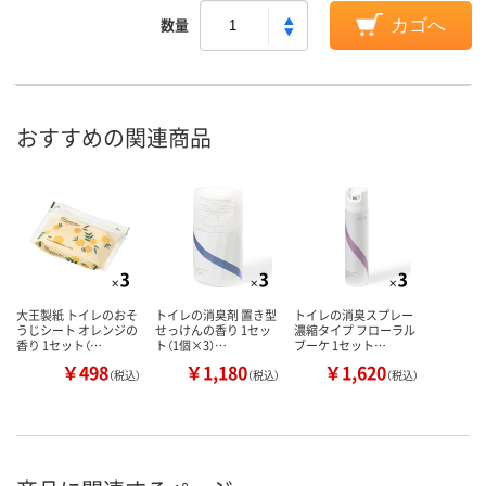
数量
カゴへ
おすすめの関連商品
大王製紙 トイレのおそ
トイレの消臭剤 置き型
トイレの消臭スプレー
うじシート オレンジの
せっけんの香り 1セッ
濃縮タイプ フローラル
香り 1セット（…
ト（1個×3）…
ブーケ 1セット…
￥498
￥1,180
￥1,620
（税込）
（税込）
（税込）