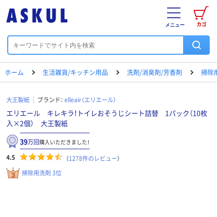
カゴ
メニュー
ホーム
生活雑貨/キッチン用品
洗剤/消臭剤/芳香剤
掃除
大王製紙
ブランド：
elleair（エリエール）
エリエール キレキラ！トイレおそうじシート詰替 1パック（10枚
入×2個） 大王製紙
39
万回
購入いただきました！
4.5
（
1278
件のレビュー
）
掃除用洗剤 3位