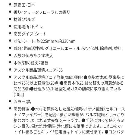
原産国：日本
香り：クリーンフローラルの香り
材質：パルプ
使用場所：トイレ
商品タイプ：シート
寸法：シート：約225mm×約330mm
成分：界面活性剤、グリコールエーテル、安定化剤、除菌剤、香料
入数：1個あたり10枚入
本体/詰め替え：詰替
アスクル商品環境スコア：35
アスクル商品環境スコア詳細/加点項目：●商品本体20:従来品に
比べ75％以上軽量化(20点)●商品本体23:詰め替えの用意がある
商品(5点)●仕組み30-1:温室効果ガスの削減に取り組んでいる
(10点)
カラー：紫
商品特徴：●木材を原料とした最先端素材「ナノ繊維（セルロース
ナノファイバー）」を配合。細かい繊維が、パルプ繊維としっかり
絡むので、たよれる丈夫なシートです。●半分に切って使えるミ
シン目入、温水洗浄便座・浄化槽にも使用できます。これ1枚で、
トイレまるごとキレイ！使用後はトイレに流せます。●コンパク