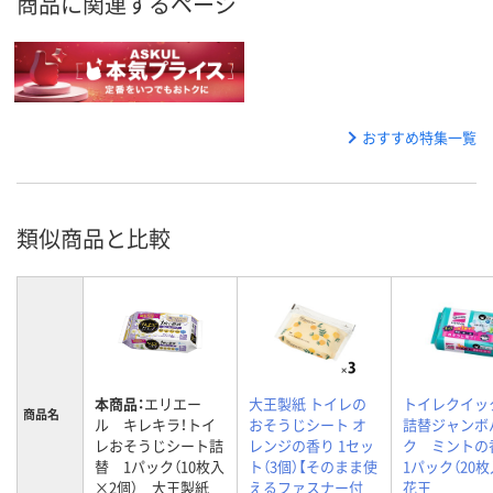
商品に関連するページ
おすすめ特集一覧
類似商品と比較
本商品：
エリエー
大王製紙 トイレの
トイレクイ
商品名
ル キレキラ！トイ
おそうじシート オ
詰替ジャンボ
レおそうじシート詰
レンジの香り 1セッ
ク ミント
替 1パック（10枚入
ト（3個）【そのまま使
1パック（20
×2個） 大王製紙
えるファスナー付
花王