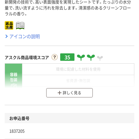
新開発の技術で、高い表面強度を実現したシートです。たっぷりの水分
量で、洗い流すように汚れを除去します。清潔感のあるクリーンフロー
ラルの香り。
アイコンの説明
35
アスクル商品環境スコア
環境に配慮した材料を使用
容器
包装
省資源・無包装
分別・リサイクルしやすい設計
詳しく見る
環境に配慮した材料を使用
商品
お申込番号
本体
省資源・省エネ・節水
1837205
分別・リサイクルしやすい設計