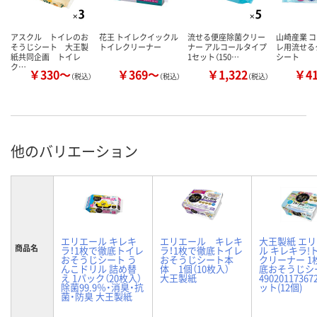
アスクル トイレのお
花王 トイレクイックル
流せる便座除菌クリー
山崎産業 コ
そうじシート 大王製
トイレクリーナー
ナー アルコールタイプ
レ用流せる
紙共同企画 トイレ
1セット（150…
シート
ク…
￥330～
￥369～
￥1,322
￥4
（税込）
（税込）
（税込）
他のバリエーション
エリエール キレキ
エリエール キレキ
大王製紙 エ
商品名
ラ！1枚で徹底トイレ
ラ！1枚で徹底トイレ
ル キレキラ!
おそうじシート う
おそうじシート本
クリーナー 1
んこドリル 詰め替
体 1個（10枚入）
底おそうじシ
え 1パック（20枚入）
大王製紙
49020117367
除菌99.9％・消臭・抗
ット(12個)
菌・防臭 大王製紙