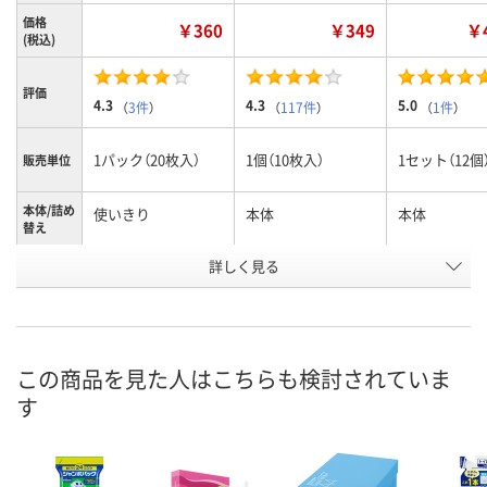
価格
￥360
￥349
￥4
(税込)
評価
4.3
4.3
5.0
（
3件
）
（
117件
）
（
1件
）
1パック（20枚入）
1個（10枚入）
1セット（12個
販売単位
本体/詰め
使いきり
本体
本体
替え
詳しく見る
蘭の香り
クリーンフローラル
シトラスミン
香り
の香り
り
お申込番
RX53922
1837199
P672557
号
この商品を見た人はこちらも検討されていま
入荷待ち
あり
1点
在庫
す
8月10日（月）
8月11日（火）
お届け日
数量
数量