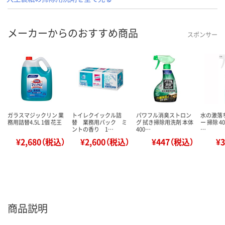
メーカーからのおすすめ商品
スポンサー
ガラスマジックリン 業
トイレクイックル詰
パワフル消臭ストロン
水の激落
務用詰替4.5L 1個 花王
替 業務用パック ミ
グ 拭き掃除用洗剤 本体
ー 掃除 4
ントの香り 1…
400…
…
¥2,680（税込）
¥2,600（税込）
¥447（税込）
¥
商品説明