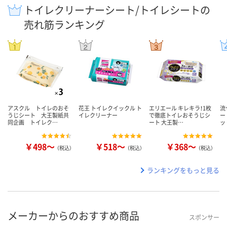
トイレクリーナーシート/トイレシートの
売れ筋ランキング
アスクル トイレのおそ
花王 トイレクイックル ト
エリエール キレキラ！1枚
流
うじシート 大王製紙共
イレクリーナー
で徹底トイレおそうじシ
ー
同企画 トイレク…
ート 大王製…
ッ
￥498～
￥518～
￥368～
（税込）
（税込）
（税込）
ランキングをもっと見る
メーカーからのおすすめ商品
スポンサー