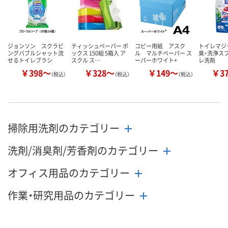
お取り扱い終了しま
した
カゴへ
カ
ジョンソン スクラビ
ティッシュペーパー ボ
コピー用紙 アスク
トイレマジ
ングバブルシャット流
ックス 150組 5箱入 ア
ル マルチペーパー ス
臭・洗浄ス
せるトイレブラシ
スクル ス…
ーパーホワイト+
レ洗剤
￥398～
￥328～
￥149～
￥3
（税込）
（税込）
（税込）
掃除用洗剤のカテゴリー
洗剤/消臭剤/芳香剤のカテゴリー
オフィス用品のカテゴリー
作業・研究用品のカテゴリー