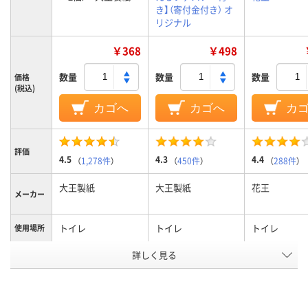
き】（寄付金付き） オ
リジナル
￥368
￥498
数量
数量
数量
価格
(税込)
カゴへ
カゴへ
カ
評価
4.5
4.3
4.4
（
1,278件
）
（
450件
）
（
288件
）
大王製紙
大王製紙
花王
メーカー
トイレ
トイレ
トイレ
使用場所
詳しく見る
シート
シート、ファスナー
シート
商品タイ
プ
付
弱酸性
弱酸性
弱酸性
液性