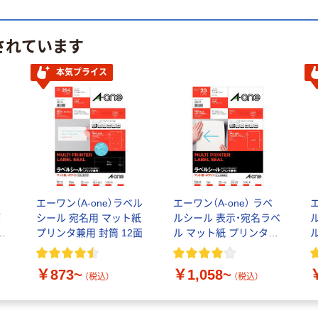
されています
本気プライス
エーワン（A-one）ラベル
エーワン（A-one） ラベ
エ
が
シール 宛名用 マット紙
ルシール 表示・宛名ラベ
プリンタ兼用 封筒 12面
ル マット紙 プリンタ兼
ー
用 封筒 A4 ノーカット
￥873~
￥1,058~
（税込）
（税込）