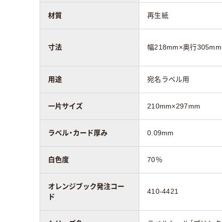
材質
再生紙
寸法
幅218mm×奥行305m
用途
宛名ラベル用
一片サイズ
210mm×297mm
ラベル・カード厚み
0.09mm
白色度
70％
オレンジブック発注コー
410-4421
ド