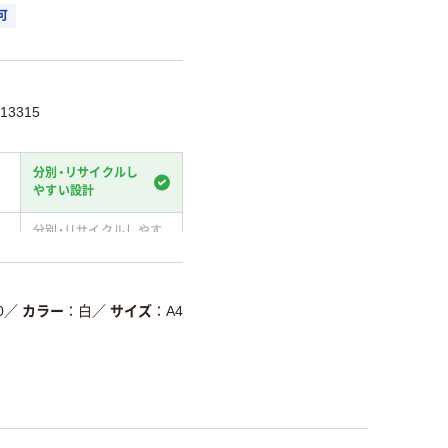
可
13315
分別・リサイクルし
やすい設計
分別・リサイクルしやす
い設計
温室効果ガスなどの
削減
0
／
カラー
白
／
サイズ
A4
詳細「
アスクル商品環境スコ