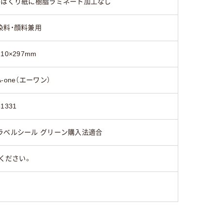
●はくり紙に樹脂ラミネート加工なし
染料・顔料兼用
210×297mm
A-one（エーワン）
31331
ラベルシール グリーン購入法適合
ください。