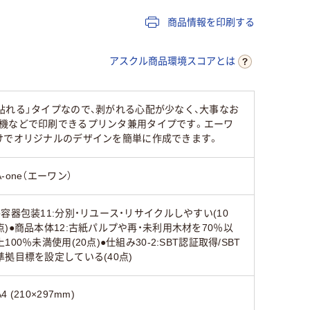
商品情報を印刷する
アスクル商品環境スコアとは
貼れる」タイプなので、剥がれる心配が少なく、大事なお
ー機などで印刷できるプリンタ兼用タイプです。エーワ
けでオリジナルのデザインを簡単に作成できます。
A-one（エーワン）
●容器包装11:分別・リユース・リサイクルしやすい(10
点)●商品本体12:古紙パルプや再・未利用木材を70％以
上100％未満使用(20点)●仕組み30-2:SBT認証取得/SBT
準拠目標を設定している(40点)
A4 (210×297mm)