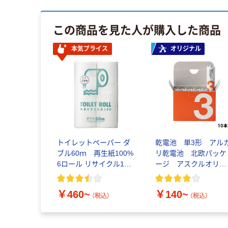
この商品を見た人が購入した商品
本気プライス
オリジナル
トイレットペーパー ダ
乾電池 単3形 アル
ブル60ｍ 再生紙100%
リ乾電池 北欧パッケ
6ロール リサイクル100
ージ アスクルオリジ
芯あり FSC認証
ナル
￥460~
￥140~
（税込）
（税込）