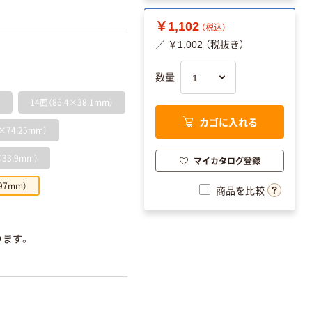
￥1,102
（税込）
／ ￥1,002 （税抜き）
数量
）
14面（86.4×38.1mm）
カゴに入れる
×74.25mm）
33.9mm）
マイカタログ登録
97mm）
商品を比較
ります。