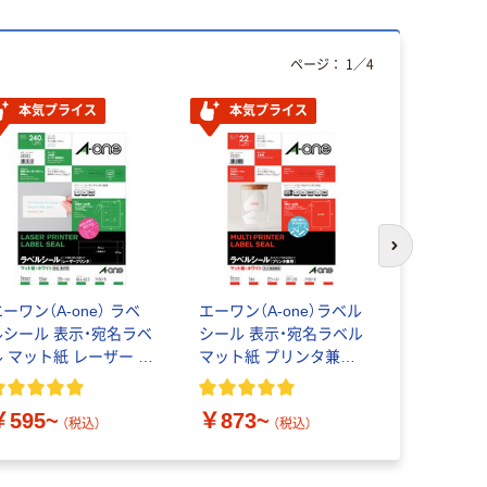
ページ：
1
／
4
本気プライス
本気プライス
本気プ
次のスライド
ーワン（A-one） ラベ
エーワン（A-one）ラベル
エーワン（A
ルシール 表示・宛名ラベ
シール 表示・宛名ラベル
シール 表
ル マット紙 レーザー 封
マット紙 プリンタ兼用
マット紙 
筒 シール ステッカー
封筒 A4 ノーカット は
封筒 12面
がしやすい加工付
白付
￥595~
￥873~
￥873~
（税込）
（税込）