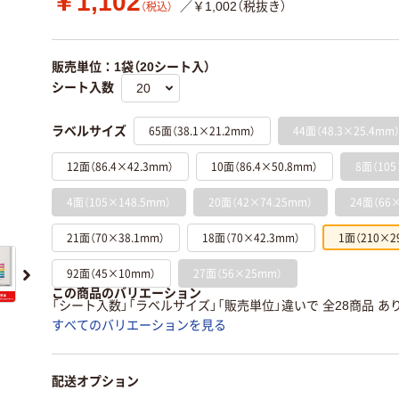
￥1,102
／￥1,002（税抜き）
（税込）
販売単位：1袋（20シート入）
シート入数
65面（38.1×21.2mm）
44面（48.3×25.4mm
ラベルサイズ
12面（86.4×42.3mm）
10面（86.4×50.8mm）
8面（105
4面（105×148.5mm）
20面（42×74.25mm）
24面（66×
21面（70×38.1mm）
18面（70×42.3mm）
1面（210×2
92面（45×10mm）
27面（56×25mm）
この商品のバリエーション
「シート入数」「ラベルサイズ」「販売単位」違いで 全28商品 あ
すべてのバリエーションを見る
配送オプション