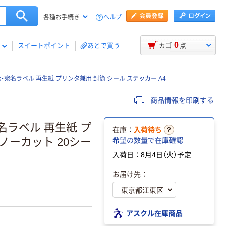
ヘルプ
各種お手続き
0
スイートポイント
あとで買う
カゴ
点
表示・宛名ラベル 再生紙 プリンタ兼用 封筒 シール ステッカー A4
商品情報を印刷する
宛名ラベル 再生紙 プ
在庫：
入荷待ち
 ノーカット 20シー
希望の数量で在庫確認
入荷日：8月4日（火）予定
。
お届け先：
アスクル在庫商品