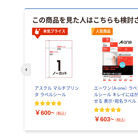
この商品を見た人はこちらも検討
本気プライス
人気商品
前のスライドへ
ベルシール
アスクル マルチプリン
エーワン（A-one） ラベ
] 表示・宛
タ ラベルシール
ルシール キレイには
紙 白 スタン
せる 表示・宛名ラベル
プリンタ兼用 封筒 シ
￥600~
ル A4
（税込）
￥603~
税込）
（税込）