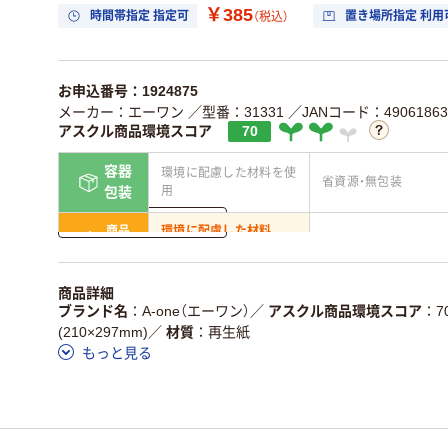
￥385
時間帯指定 指定可
置き場所指定 利用
（税込）
お申込番号：1924875
メーカー：エーワン
／型番：31331
／JANコード：49061863
アスクル商品環境スコア
70
容器
環境に配慮した材料を使
省資源・無包装
用
包装
詳しく見る
商品
環境に配慮した材料
省資源・省エネ・節水
本体
を使用
独自の回収スキームがあ
アスクルで資源循環し
商品詳細
仕組
る
ている
ブランド名
A-one（エーワン）
／
アスクル商品環境スコア
7
(210×297mm)
／
材質
再生紙
この商品の環境配慮ポイントです。詳しくはページ下部の商品
もっと見る
ア詳細／加点項目
」で確認できます。