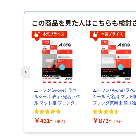
この商品を見た人はこちらも検討
本気プライス
本気プライス
前のスライドへ
エーワン（A-one） ラベ
エーワン（A-one）ラベ
ルシール 表示・宛名ラベ
シール 宛名用 マット
ル マット紙 プリンタ兼
プリンタ兼用 封筒 12
用 封筒
￥431~
￥873~
（税込）
（税込）