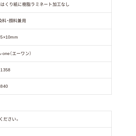
●はくり紙に樹脂ラミネート加工なし
染料・顔料兼用
45×10mm
A-one（エーワン）
31358
1840
ください。