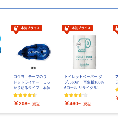
本気プライス
本気プライス
ル
コクヨ テープのり
トイレットペーパー ダ
ドットライナー しっ
ブル60ｍ 再生紙100%
かり貼るタイプ 本体
6ロール リサイクル100
芯あり FSC認証
￥208~
￥460~
（税込）
（税込）