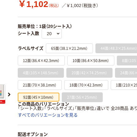
￥1,102
／￥1,002（税抜き）
（税込）
販売単位：1袋（20シート入）
シート入数
65面（38.1×21.2mm）
44面（48.3×25.4mm
ラベルサイズ
12面（86.4×42.3mm）
10面（86.4×50.8mm）
8面（105
4面（105×148.5mm）
20面（42×74.25mm）
24面（66×
21面（70×38.1mm）
18面（70×42.3mm）
1面（210×2
92面（45×10mm）
27面（56×25mm）
この商品のバリエーション
「シート入数」「ラベルサイズ」「販売単位」違いで 全28商品 あ
すべてのバリエーションを見る
配送オプション