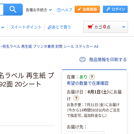
ヘルプ
各種お手続き
0
スイートポイント
あとで買う
カゴ
点
表示・宛名ラベル 再生紙 プリンタ兼用 封筒 シール ステッカー A4
商品情報を印刷する
宛名ラベル 再生紙 プ
在庫：
あり
92面 20シート
希望の数量で在庫確認
お届け日：
8月1日（土）
にお届
け
。
お急ぎ便：7月31日（金）にお届け
（今から14時間59分以内のご注文
で指定可。追加料金なし）
お届け先：