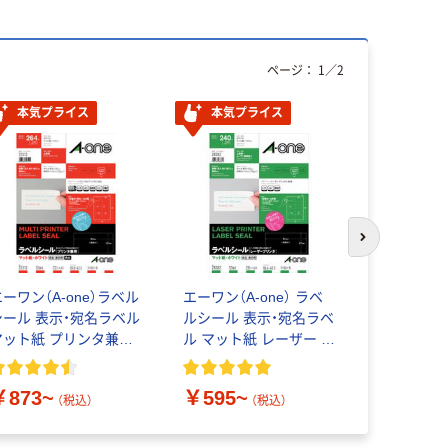
ページ：
1
／
2
本気プライス
本気プライス
次のスライド
ーワン（A-one）ラベル
エーワン（A-one） ラベ
エーワン（A-
シール 表示・宛名ラベル
ルシール 表示・宛名ラベ
ルシール 
マット紙 プリンタ兼用
ル マット紙 レーザー 封
ル マット
封筒 12面 角丸 四辺余
筒 シール ステッカー
ット 封筒 A
白付
￥873~
￥595~
￥550~
（税込）
（税込）