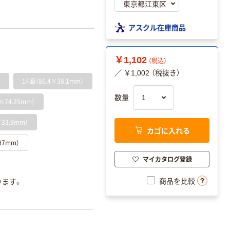
アスクル在庫商品
￥1,102
（税込）
／ ￥1,002 （税抜き）
）
14面（86.4×38.1mm）
数量
×74.25mm）
33.9mm）
カゴに入れる
97mm）
マイカタログ登録
商品を比較
ります。