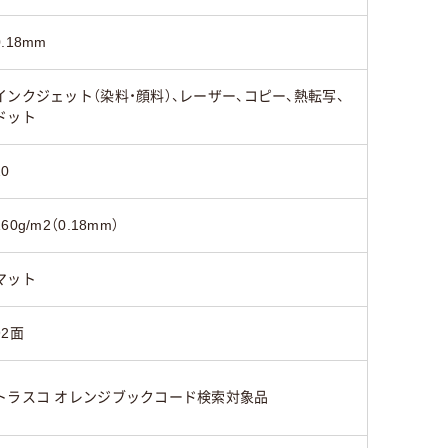
0.18mm
インクジェット（染料・顔料）、レーザー、コピー、熱転写、
ドット
20
160g/m2（0.18mm）
マット
92面
トラスコ オレンジブックコード検索対象品