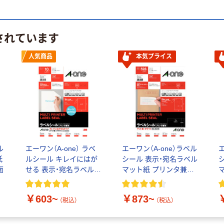
されています
人気商品
本気プライス
ル
エーワン（A-one） ラベ
エーワン（A-one）ラベル
エ
紙
ルシール キレイにはが
シール 表示・宛名ラベル
面
せる 表示・宛名ラベル
マット紙 プリンタ兼用
プリンタ兼用 封筒 シー
封筒 24面 上下余白付
ル A4
￥603~
￥873~
（税込）
（税込）