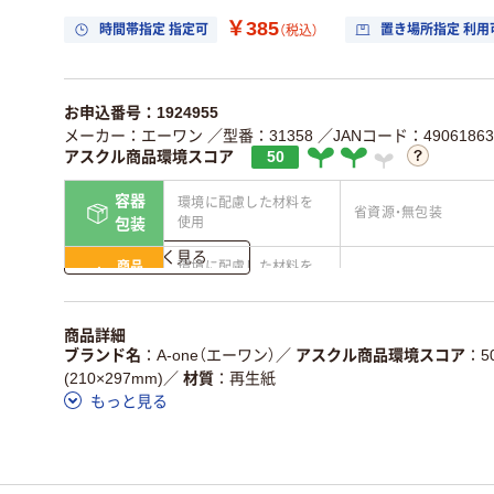
￥385
時間帯指定 指定可
置き場所指定 利用
（税込）
お申込番号：1924955
メーカー：エーワン
／型番：31358
／JANコード：49061863
アスクル商品環境スコア
50
容器
環境に配慮した材料を
省資源・無包装
使用
包装
詳しく見る
商品
環境に配慮した材料を
省資源・省エネ・節水
本体
使用
独自の回収スキームが
アスクルで資源循環し
商品詳細
仕組
ある
ている
ブランド名
A-one（エーワン）
／
アスクル商品環境スコア
5
(210×297mm)
／
材質
再生紙
この商品の環境配慮ポイントです。詳しくはページ下部の商品
もっと見る
ア詳細／加点項目
」で確認できます。