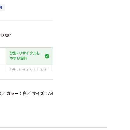
可
13582
分別・リサイクルし
やすい設計
分別・リサイクルしやす
い設計
温室効果ガスなどの
削減
0
／
カラー
白
／
サイズ
A4
詳細「
アスクル商品環境スコ