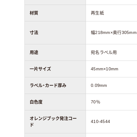
材質
再生紙
寸法
幅218mm×奥行305m
用途
宛名ラベル用
一片サイズ
45mm×10mm
ラベル・カード厚み
0.09mm
白色度
70％
オレンジブック発注コー
410-4544
ド