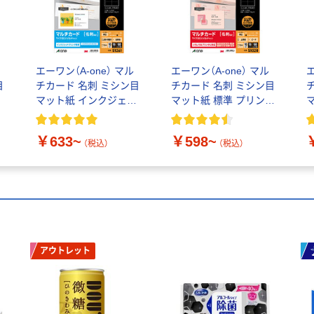
エーワン（A-one） マル
エーワン（A-one） マル
エ
目
チカード 名刺 ミシン目
チカード 名刺 ミシン目
用
マット紙 インクジェッ
マット紙 標準 プリンタ
ト A4 10面
兼用 カラータイプ A4
10面
リ
￥633~
￥598~
（税込）
（税込）
アウトレット