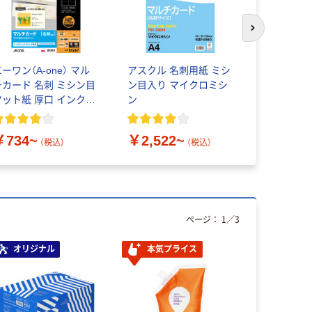
次のスライド
ーワン（A-one） マル
アスクル 名刺用紙 ミシ
エーワン（A-
チカード 名刺 ミシン目
ン目入り マイクロミシ
チカード 
マット紙 厚口 インクジ
ン
ュカード 
ェット A4 ソフトアイボ
ト紙 厚口
ー 10面
A4 10面
￥734~
￥2,522~
￥612~
（税込）
（税込）
ページ：
1
／
3
オリジナル
本気プライス
本気プ