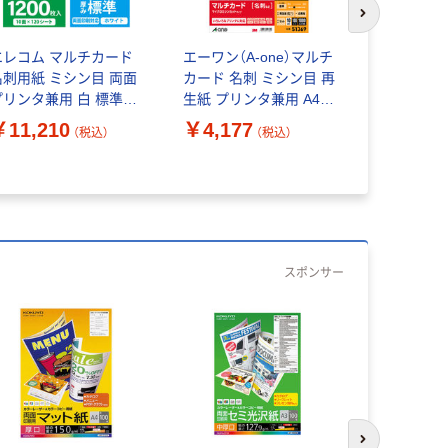
次のスライド
エレコム マルチカード
エーワン（A-one）マルチ
コクヨ マ
名刺用紙 ミシン目 両面
カード 名刺 ミシン目 再
刺 マイク
プリンタ兼用 白 標準
生紙 プリンタ兼用 A4
ト 白 A4 1
4 10面 1袋（120シート
10面 100シート 徳用
ート入）
￥11,210
￥4,177
（税込）
（税込）
）MT-JMN1WNZP
51369
￥573
（
スポンサー