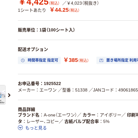
￥4,425
／￥4,023（税抜き）
（税込）
￥44.25
1シートあたり
（税込）
販売単位：1袋（100シート入）
配送オプション
￥385
時間帯指定 指定可
置き場所指定 利用
（税込）
お申込番号：1925522
メーカー：エーワン
／型番：51338
／JANコード：49061865
商品詳細
ブランド名
A-one（エーワン）
／
カラー
アイボリー
／
印刷
タ
レーザー、コピー
／
古紙パルプ配合率
5%
もっと見る