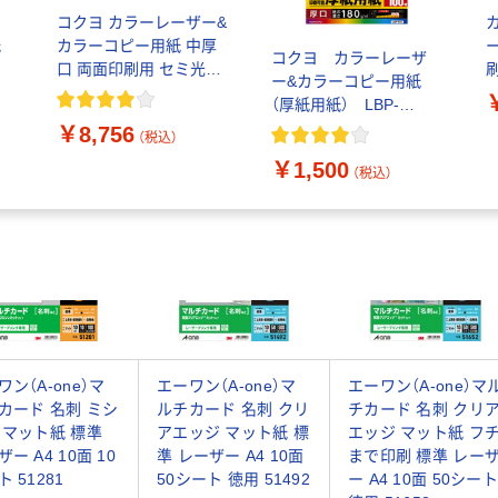
ト
コクヨ カラーレーザー&
紙
カラーコピー用紙 中厚
コクヨ カラーレーザ
口 両面印刷用 セミ光沢
刷
ー&カラーコピー用紙
)
紙 A4 500枚 LBP-
F
（厚紙用紙） LBP-
FH2810
F31 A4 1冊（100枚
￥8,756
（税込）
入）
￥1,500
（税込）
ワン（A-one）マ
エーワン（A-one）マ
エーワン（A-one）マ
カード 名刺 ミシ
ルチカード 名刺 クリ
チカード 名刺 クリ
 マット紙 標準
アエッジ マット紙 標
エッジ マット紙 フ
ー A4 10面 10
準 レーザー A4 10面
まで印刷 標準 レー
 51281
50シート 徳用 51492
ー A4 10面 50シート