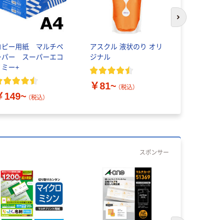
次のスライド
コピー用紙 マルチペ
アスクル 液状のり オリ
３M（TM）
ーパー スーパーエコ
ジナル
55/77/9
ノミー+
20/30 他
￥81~
（税込）
￥149~
￥1,394
（税込）
スポンサー