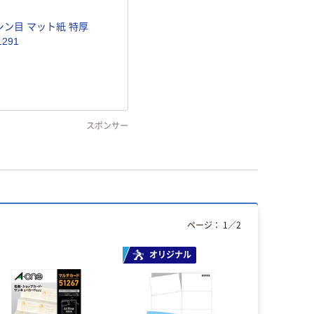
ミシン目 マット紙 特厚
 A4 10面 10シート 51291
スポンサー
ページ：
1
／
2
オリジナル