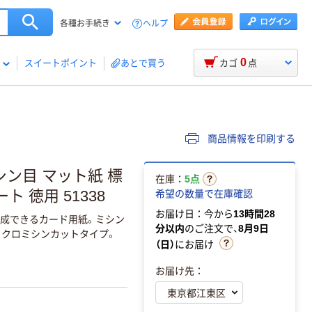
ヘルプ
各種お手続き
0
スイートポイント
あとで買う
カゴ
点
商品情報を印刷する
シン目 マット紙 標
在庫：
5点
ト 徳用 51338
希望の数量で在庫確認
お届け日：今から
13時間28
作成できるカード用紙。ミシン
分以内
のご注文で、
8月9日
クロミシンカットタイプ。
（日）
にお届け
お届け先：