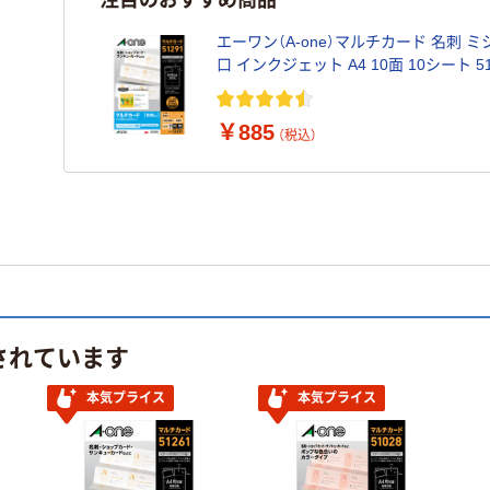
エーワン（A-one）マルチカード 名刺 
口 インクジェット
￥885
（税込）
されています
本気プライス
本気プライス