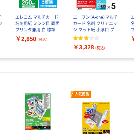
チ
エレコム マルチカード
エーワン（A-one）マルチ
マ
名刺用紙 ミシン目 両面
カード 名刺 クリアエッ
コ
プリンタ兼用 白 標準
ジ マット紙 小厚口 プリ
A4 10面 1袋（25シート
ンタ兼用 A4 10面 10シ
A
￥2,850
（税込）
入）MT-JMN1WNZ
ート 51891×5袋
入
￥3,328
（税込）
人気商品