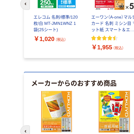
前のスライドへ
エレコム 名刺/標準/120
エーワン（A-one）マル
枚/白 MT-JMN1WNZ 1
カード 名刺 ミシン目 
袋(25シート)
ット紙 スマート＆エ
ノミー プリンタ兼用 A4
￥1,020
（税込）
10面 10シート 51017×5
￥1,955
袋
（税込）
メーカーからのおすすめ商品