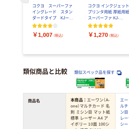
前のスライドへ
ラーレーザ
コクヨ スーパーファ
コクヨ インクジェッ
ピー用紙
イングレード スタン
プリンタ用紙 厚紙用
LBP-
ダードタイプ KJー
スーパーファ KJ-
冊（100枚
M17A4ー100 1袋（100
M15A4-50 1袋(50枚入
枚入）
￥1,007
￥1,270
（税込）
（税込）
（税込）
類似商品と比較
類似スペック品を探す
本商品：
エーワン（A-
エー
商品名
one）マルチカード 名
ルチ
刺 ミシン目 マット紙
ン目
標準 レーザー A4 ア
レーザ
イボリー 10面 100シ
シート