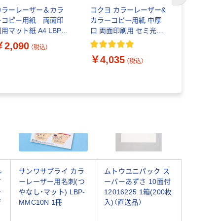
次のスライド
カラーレーザー＆カラ
コクヨ カラーレーザー&
コクヨ カ
ーコピー用紙 両面印
カラーコピー用紙 中厚
カラーコピ
用マット紙 A4 LBP-
口 両面印刷用 セミ光沢
口 両面印
1310 1袋 (100枚入)
紙 100枚 A3 1袋（100枚
紙 A3 500
￥2,090
（税込）
入）LBP-FH2830
FH2830
￥4,035
￥17,04
（税込）
ル
サンワサプライ カラ
ムトウユニパック ス
ア
ーレーザー用名刺(つ
ーパーあずさ 10面付
チ
やなし・マット) LBP-
12016225 1箱(200枚
ザ
MMC10N 1冊
入)（直送品）