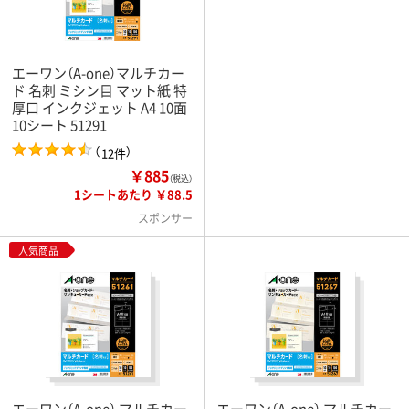
エーワン（A-one）マルチカー
ド 名刺 ミシン目 マット紙 特
厚口 インクジェット A4 10面
10シート 51291
（
）
12件
￥885
（税込）
1シートあたり ￥88.5
スポンサー
人気商品
エーワン（A-one） マルチカー
エーワン（A-one） マルチカー