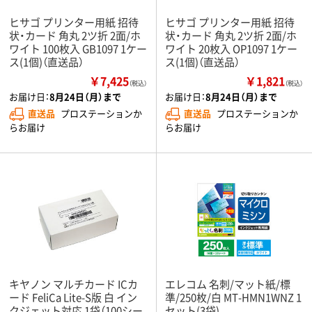
ヒサゴ プリンター用紙 招待
ヒサゴ プリンター用紙 招待
状・カード 角丸 2ツ折 2面/ホ
状・カード 角丸 2ツ折 2面/ホ
ワイト 100枚入 GB1097 1ケー
ワイト 20枚入 OP1097 1ケー
ス(1個)（直送品）
ス(1個)（直送品）
￥7,425
￥1,821
（税込）
（税込）
お届け日：
8月24日（月）まで
お届け日：
8月24日（月）まで
直送品
プロステーションか
直送品
プロステーションか
らお届け
らお届け
キヤノン マルチカード ICカ
エレコム 名刺/マット紙/標
ード FeliCa Lite-S版 白 イン
準/250枚/白 MT-HMN1WNZ 1
クジェット対応 1袋（100シー
セット(3袋)