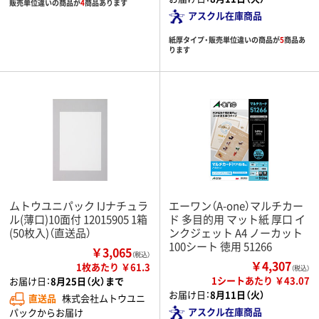
販売単位違いの商品が
4
商品あります
アスクル在庫商品
紙厚タイプ・販売単位違いの商品が
5
商品あ
ります
ムトウユニパック IJナチュラ
エーワン（A-one）マルチカー
ル(薄口)10面付 12015905 1箱
ド 多目的用 マット紙 厚口 イ
(50枚入)（直送品）
ンクジェット A4 ノーカット
100シート 徳用 51266
￥3,065
（税込）
￥4,307
1枚あたり ￥61.3
（税込）
1シートあたり ￥43.07
お届け日：
8月25日（火）まで
お届け日：
8月11日（火）
直送品
株式会社ムトウユニ
アスクル在庫商品
パックからお届け