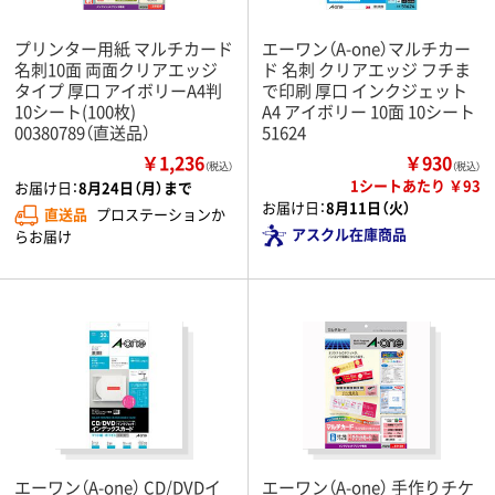
プリンター用紙 マルチカード
エーワン（A-one）マルチカー
名刺10面 両面クリアエッジ
ド 名刺 クリアエッジ フチま
タイプ 厚口 アイボリーA4判
で印刷 厚口 インクジェット
10シート(100枚)
A4 アイボリー 10面 10シート
00380789（直送品）
51624
￥1,236
￥930
（税込）
（税込）
1シートあたり ￥93
お届け日：
8月24日（月）まで
お届け日：
8月11日（火）
直送品
プロステーションか
アスクル在庫商品
らお届け
エーワン（A-one） CD/DVDイ
エーワン（A-one） 手作りチケ