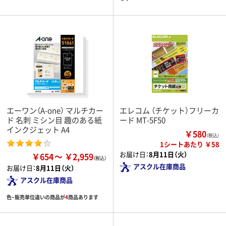
エーワン（A-one） マルチカー
エレコム （チケット）フリーカ
ド 名刺 ミシン目 趣のある紙
ード MT-5F50
インクジェット A4
￥580
（税込）
1シートあたり ￥58
お届け日：
8月11日（火）
￥654
￥2,959
アスクル在庫商品
お届け日：
8月11日（火）
アスクル在庫商品
色・販売単位違いの商品が
4
商品あります