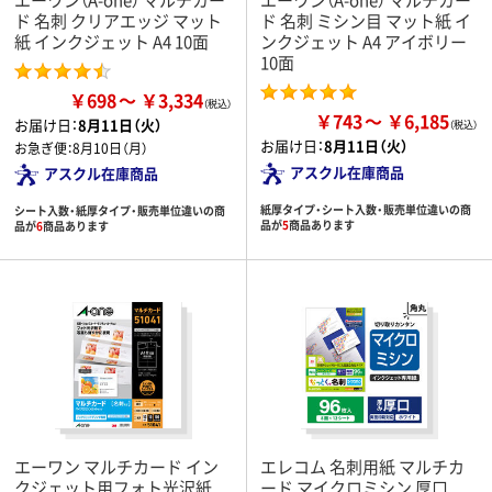
ド 名刺 クリアエッジ マット
ド 名刺 ミシン目 マット紙 イ
紙 インクジェット A4 10面
ンクジェット A4 アイボリー
10面
￥698
￥3,334
￥743
￥6,185
お届け日：
8月11日（火）
お届け日：
8月11日（火）
お急ぎ便：
8月10日（月）
アスクル在庫商品
アスクル在庫商品
紙厚タイプ・シート入数・販売単位違いの商
シート入数・紙厚タイプ・販売単位違いの商
品が
5
商品あります
品が
6
商品あります
エーワン マルチカード イン
エレコム 名刺用紙 マルチカ
クジェット用フォト光沢紙
ード マイクロミシン 厚口