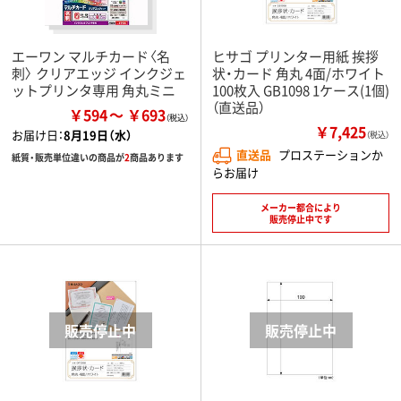
エーワン マルチカード〈名
ヒサゴ プリンター用紙 挨拶
刺〉 クリアエッジ インクジェ
状・カード 角丸 4面/ホワイト
ットプリンタ専用 角丸ミニ
100枚入 GB1098 1ケース(1個)
（直送品）
￥594
￥693
￥7,425
お届け日：
8月19日（水）
（税込）
直送品
プロステーションか
紙質・販売単位違いの商品が
2
商品あります
らお届け
メーカー都合により
販売停止中です