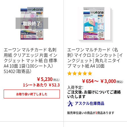
エーワン マルチカード 名刺
エーワン マルチカード 〈名
用紙 クリアエッジ 片面 イン
刺〉マイクロミシンカット [イ
クジェット マット紙 白 標準
ンクジェット] 角丸ミニタイ
A4 10面 1袋（100シート入）
プ マット紙 A4 10面
51402（取寄品）
￥5,230
￥654
￥3,000
（税込）
1シートあたり ￥52.3
入荷予定：
ご注文後、お届けについてご連絡
お取り扱い終了しました
いたします
アスクル在庫商品
販売単位違いの商品が
2
商品あります