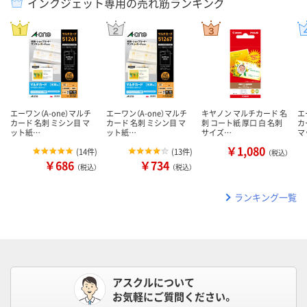
インクジェット専用の売れ筋ランキング
エーワン（A-one）マルチ
エーワン（A-one）マルチ
キヤノン マルチカード 名
エ
カード 名刺 ミシン目 マ
カード 名刺 ミシン目 マ
刺 コート紙 厚口 白 名刺
カ
ット紙…
ット紙…
サイズ…
マ
￥1,080
(
14件
)
(
13件
)
（税込）
￥686
￥734
（税込）
（税込）
ランキング一覧
アスクルについて
お気軽にご質問ください。