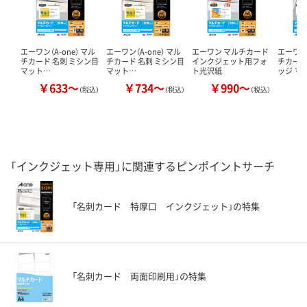
エーワン（A-one） マル
エーワン（A-one） マル
エーワン マルチカード
エーワン（
チカード 名刺 ミシン目
チカード 名刺 ミシン目
インクジェット用フォ
チカード
マット…
マット…
ト光沢紙
ッジ マ
￥633～
￥734～
￥990～
￥
（税込）
（税込）
（税込）
「インクジェット専用」に関連するピンポイントサーチ
「名刺カード 特厚口 インクジェット」の特集
「名刺カード 両面印刷用」の特集