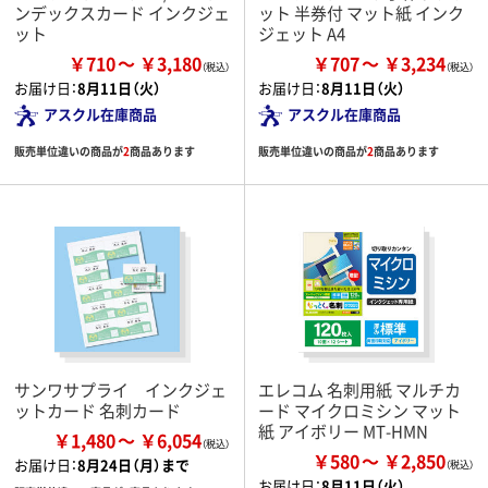
ンデックスカード インクジェ
ット 半券付 マット紙 インク
ット
ジェット A4
￥710
￥3,180
￥707
￥3,234
お届け日：
8月11日（火）
お届け日：
8月11日（火）
アスクル在庫商品
アスクル在庫商品
販売単位違いの商品が
2
商品あります
販売単位違いの商品が
2
商品あります
サンワサプライ インクジェ
エレコム 名刺用紙 マルチカ
ットカード 名刺カード
ード マイクロミシン マット
紙 アイボリー MT-HMN
￥1,480
￥6,054
￥580
￥2,850
お届け日：
8月24日（月）まで
お届け日：
8月11日（火）