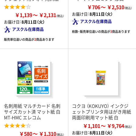
￥706
￥2,510
お届け日：
8月11日（火）
￥1,139
￥2,131
アスクル在庫商品
お届け日：
8月11日（火）
アスクル在庫商品
枚数・販売単位違いの商品が
3
商品あります
販売単位違いの商品が
2
商品あります
名刺用紙 マルチカード 名刺
コクヨ （KOKUYO） インクジ
サイズカット済 マット紙 白
ェットプリンタ用はがき用紙
MT-HMC エレコム
両面印刷用マット紙 白
￥1,101
￥9,764
お届け日：
8月11日（火）
￥580
￥1,310