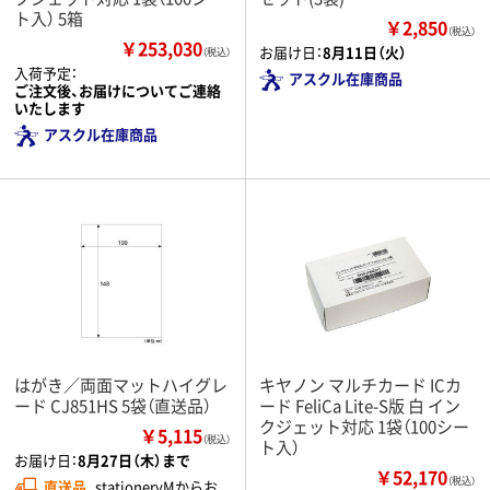
ト入） 5箱
￥2,850
（税込）
￥253,030
お届け日：
8月11日（火）
（税込）
入荷予定：
アスクル在庫商品
ご注文後、お届けについてご連絡
いたします
アスクル在庫商品
はがき／両面マットハイグレ
キヤノン マルチカード ICカ
ード CJ851HS 5袋（直送品）
ード FeliCa Lite-S版 白 イン
クジェット対応 1袋（100シー
￥5,115
（税込）
ト入）
お届け日：
8月27日（木）まで
￥52,170
（税込）
直送品
stationeryMからお