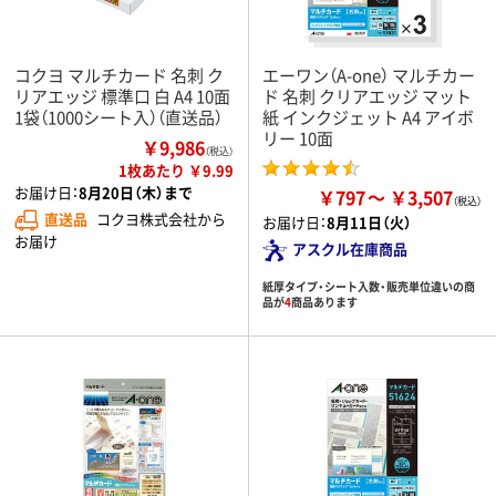
コクヨ マルチカード 名刺 ク
エーワン（A-one） マルチカー
リアエッジ 標準口 白 A4 10面
ド 名刺 クリアエッジ マット
1袋（1000シート入）（直送品）
紙 インクジェット A4 アイボ
リー 10面
￥9,986
（税込）
1枚あたり ￥9.99
お届け日：
8月20日（木）まで
￥797
￥3,507
直送品
コクヨ株式会社から
お届け日：
8月11日（火）
お届け
アスクル在庫商品
紙厚タイプ・シート入数・販売単位違いの商
品が
4
商品あります