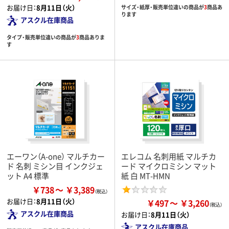
お届け日：
8月11日（火）
サイズ・紙厚・販売単位違いの商品が
3
商品あ
ります
アスクル在庫商品
タイプ・販売単位違いの商品が
3
商品ありま
す
エーワン（A-one） マルチカー
エレコム 名刺用紙 マルチカ
ド 名刺 ミシン目 インクジェ
ード マイクロミシン マット
ット A4 標準
紙 白 MT-HMN
￥738
￥3,389
お届け日：
8月11日（火）
￥497
￥3,260
アスクル在庫商品
お届け日：
8月11日（火）
アスクル在庫商品