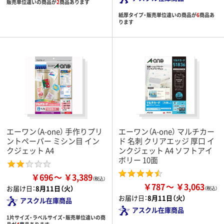
販売単位違いの商品が
2
商品あります
紙厚タイプ・販売単位違いの商品が
6
商品あ
ります
エーワン（A-one） 手作りプリ
エーワン（A-one） マルチカー
ントペーパー ミシン目 イン
ド 名刺 クリアエッジ 厚口 イ
クジェット A4
ンクジェット A4 ソフトアイ
ボリー 10面
￥696
￥3,389
￥787
￥3,063
お届け日：
8月11日（火）
お届け日：
8月11日（火）
アスクル在庫商品
アスクル在庫商品
1片サイズ・ラベルサイズ・販売単位違いの商