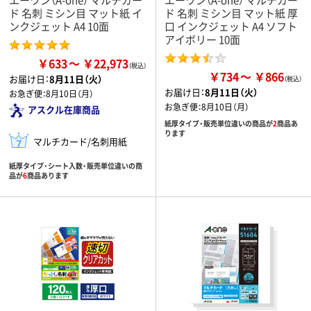
ド 名刺 ミシン目 マット紙 イ
ド 名刺 ミシン目 マット紙 厚
ンクジェット A4 10面
口 インクジェット A4 ソフト
アイボリー 10面
￥633
￥22,973
￥734
￥866
お届け日：
8月11日（火）
お届け日：
8月11日（火）
お急ぎ便：
8月10日（月）
お急ぎ便：
8月10日（月）
アスクル在庫商品
紙厚タイプ・販売単位違いの商品が
2
商品あ
ります
マルチカード/名刺用紙
紙厚タイプ・シート入数・販売単位違いの商
品が
6
商品あります