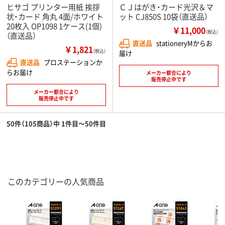
ヒサゴ プリンター用紙 挨拶
ＣＪはがき・カード光沢＆マ
状・カード 角丸 4面/ホワイト
ット CJ850S 10袋（直送品）
20枚入 OP1098 1ケース(1個)
￥11,000
（税込）
（直送品）
直送品
stationeryMからお
￥1,821
（税込）
届け
直送品
プロステーションか
らお届け
メーカー都合により
販売停止中です
メーカー都合により
販売停止中です
50件（105商品）中 1件目～50件目
このカテゴリーの人気商品