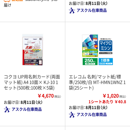
お届け日：
8月11日（火）
届け
アスクル在庫商品
コクヨ IJP用名刺カード(両面
エレコム 名刺/マット紙/標
マット紙) A4 10面× KJ-10 1
準/250枚/白 MT-HMN1WNZ 1
セット(500枚:100枚×5袋)
袋(25シート)
￥4,670
￥1,020
（税込）
（税込）
1シートあたり ￥40.8
お届け日：
8月11日（火）
お届け日：
8月11日（火）
アスクル在庫商品
アスクル在庫商品