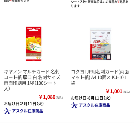
品が
4
商品あります
シート入数・販売単位違いの商品が
2
商品あ
ります
キヤノン マルチカード 名刺
コクヨ IJP用名刺カード(両面
コート紙 厚口 白 名刺サイズ
マット紙) A4 10面× KJ-10 1
両面印刷用 1袋（100シート
袋
入）
￥1,001
（税込）
￥1,080
お届け日：
8月11日（火）
（税込）
お届け日：
8月11日（火）
アスクル在庫商品
アスクル在庫商品