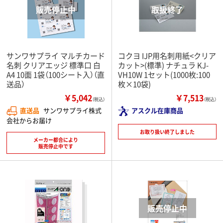
サンワサプライ マルチカード
コクヨ IJP用名刺用紙<クリア
名刺 クリアエッジ 標準口 白
カット>(標準) ナチュラ KJ-
A4 10面 1袋（100シート入）（直
VH10W 1セット(1000枚:100
送品）
枚×10袋)
￥5,042
￥7,513
（税込）
（税込）
直送品
サンワサプライ株式
アスクル在庫商品
会社からお届け
お取り扱い終了しました
メーカー都合により
販売停止中です