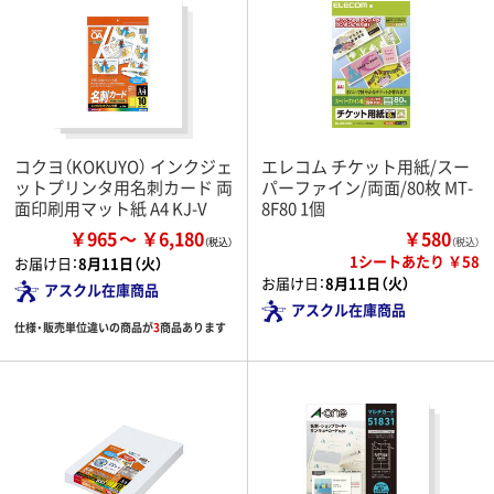
コクヨ（KOKUYO） インクジェ
エレコム チケット用紙/スー
ットプリンタ用名刺カード 両
パーファイン/両面/80枚 MT-
面印刷用マット紙 A4 KJ-V
8F80 1個
￥965
￥6,180
￥580
（税込）
1シートあたり ￥58
お届け日：
8月11日（火）
お届け日：
8月11日（火）
アスクル在庫商品
アスクル在庫商品
仕様・販売単位違いの商品が
3
商品あります