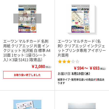
エーワン マルチカード 名刺
エーワン マルチカード〈名
用紙 クリアエッジ 片面 イン
刺〉 クリアエッジ インクジェ
クジェット 光沢紙 白 標準 A4
ットプリンタ専用 アイボリー
10面 1セット：1袋（5シート
片面用
入）×3袋 51411（取寄品）
￥2,080
￥594
￥693
（税込）
お届け日：
8月19日（水）
お取り扱い終了しました
紙厚タイプ・販売単位違いの商品が
2
商品あ
ります