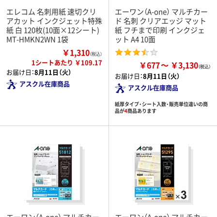
エレコム 名刺用紙 速切クリ
エーワン（A-one） マルチカー
アカット インクジェット特殊
ド 名刺 クリアエッジ マット
紙 白 120枚(10面×12シート)
紙 フチまで印刷 インクジェ
MT-HMKN2WN 1袋
ット A4 10面
￥1,310
（税込）
1シートあたり ￥109.17
￥677
￥3,130
お届け日：
8月11日（火）
お届け日：
8月11日（火）
アスクル在庫商品
アスクル在庫商品
紙厚タイプ・シート入数・販売単位違いの商
品が
4
商品あります
エーワン（A-one） マルチカー
エーワン（A-one） マルチカー