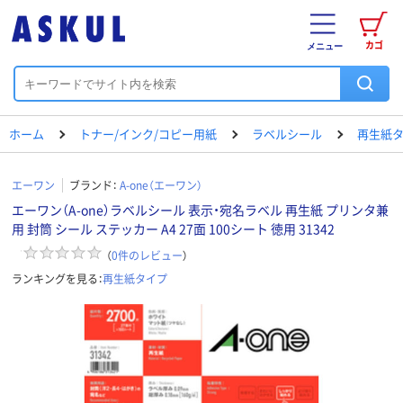
カゴ
メニュー
ホーム
トナー/インク/コピー用紙
ラベルシール
再生紙
エーワン
ブランド：
A-one（エーワン）
エーワン（A-one）ラベルシール 表示・宛名ラベル 再生紙 プリンタ兼
用 封筒 シール ステッカー A4 27面 100シート 徳用 31342
（
0
件のレビュー
）
ランキングを見る：
再生紙タイプ