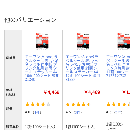
他のバリエーション
エーワン（A-one）ラ
エーワン（A-one）ラ
エーワン（A-o
商品名
ベルシール 表示・宛
ベルシール 表示・宛
ベルシール 表
名ラベル 再生紙 プ
名ラベル 再生紙 プ
名ラベル 再生
リンタ兼用 封筒 シ
リンタ兼用 封筒 シ
リンタ兼用 封筒
ール ステッカー A4
ール ステッカー A4
12面 100シ
10面 100シート 徳用
12面 100シート 徳用
31334×3袋
31340
31334
価格
￥4,469
￥4,469
￥11
(税込)
評価
4.0
4.5
4.5
（
4件
）
（
2件
）
（
2件
）
1袋（100シー
1袋（100シート入）
1袋（100シート入）
販売単位
×3袋