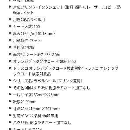
対応プリンタ：インクジェット（染料・顔料）、レーザー、コピー、熱
転写、ドット
用途：宛名ラベル用
シート入数：100
厚み：160g/m2（0.18mm）
用紙特性：マット
白色度：70％
面数/（1シートあたり）：27面
オレンジブック発注コード：806-6550
トラスコ オレンジブックコード検索対象：トラスコ オレンジブ
ックコード検索対象品
シリ―ズ名：ラベルシール［プリンタ兼用］
その他：●はくり紙に樹脂ラミネート加工なし
一片サイズ：56mm×25mm
紙厚：0.09mm
寸法：A4（210mm×297mm）
対応インク：染料・顔料兼用
ハクリ紙：樹脂ラミネート加工なし
シートサイズ：A4