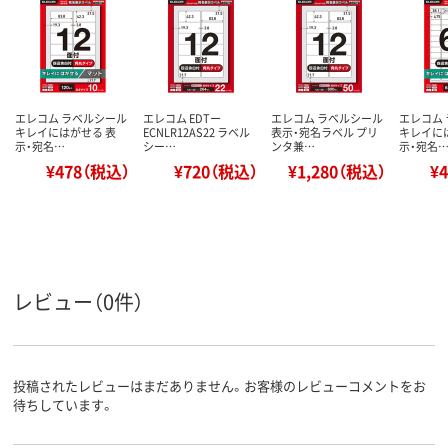
エレコム ラベルシール
エレコム EDTー
エレコム ラベルシール
エレコム
キレイにはがせる 表
ECNLR12AS22 ラベル
表示・宛名ラベル プリ
キレイに
示・宛名…
シー…
ンタ兼…
示・宛名
¥478（税込）
¥720（税込）
¥1,280（税込）
¥
レビュー（0件）
投稿されたレビューはまだありません。お客様のレビューコメントをお
待ちしています。