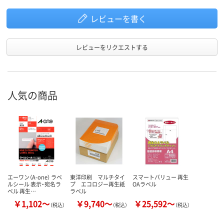
レビューを書く
レビューをリクエストする
人気の商品
エーワン（A-one） ラベ
東洋印刷 マルチタイ
スマートバリュー 再生
ルシール 表示・宛名ラ
プ エコロジー再生紙
OAラベル
ベル 再生…
ラベル
￥1,102～
￥9,740～
￥25,592～
（税込）
（税込）
（税込）