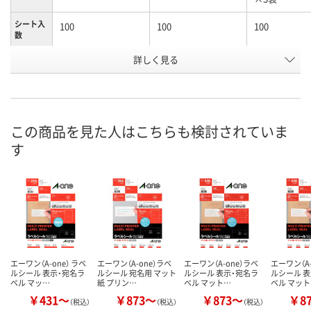
シート入
100
100
100
数
詳しく見る
10面
12面
12面
ラベルサ
イズ
（86.4×50.8mm）
（86.4×42.3mm）
（86.4×42.3
お申込番
9502273
9502246
9687098
号
この商品を見た人はこちらも検討されていま
あり
あり
3点
在庫
す
8月10日（月）
8月10日（月）
8月10日（月）
お届け日
数量
数量
数量
カゴへ
カゴへ
カ
エーワン（A-one） ラベ
エーワン（A-one）ラベ
エーワン（A-one）ラベ
エーワン（A-
ルシール 表示・宛名ラ
ルシール 宛名用 マット
ルシール 表示・宛名ラ
ルシール 
ベル マッ…
紙 プリン…
ベル マット…
ベル マッ
￥431～
￥873～
￥873～
￥8
（税込）
（税込）
（税込）