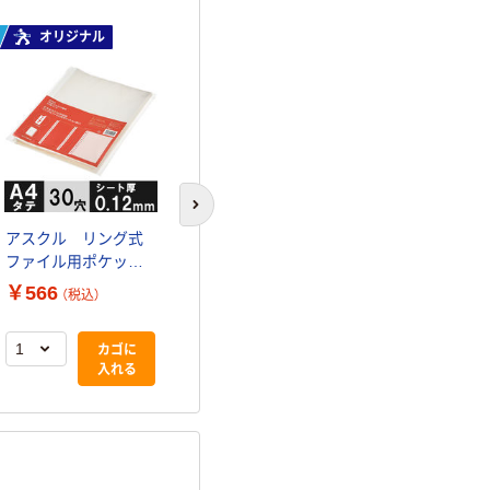
オリジナル
オリジナル
次のスライドへ
アスクル リング式
アスクル リング式
ファイル用ポケッ
ファイル用ポケッ
ト A4タテ 30穴
ト A4タテ 30穴
￥566
￥1,205
（税込）
（税込）
丈夫な穴で50枚収容
100枚収容マチ付き
厚口 1袋（50枚入）
1セット（30枚） オリ
カゴに
カゴに
オリジナル
ジナル
入れる
入れる