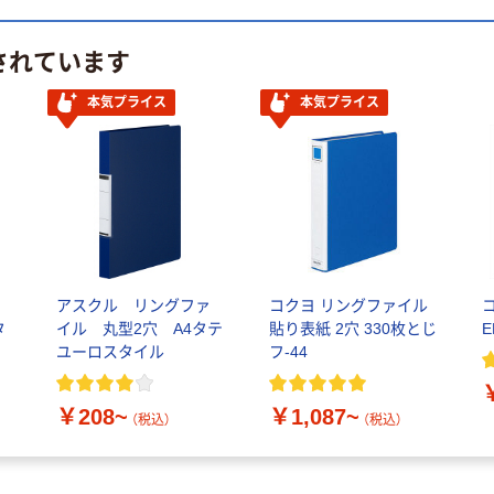
されています
本気プライス
本気プライス
アスクル リングファ
コクヨ リングファイル
タ
イル 丸型2穴 A4タテ
貼り表紙 2穴 330枚とじ
E
ユーロスタイル
フ-44
￥208~
￥1,087~
（税込）
（税込）