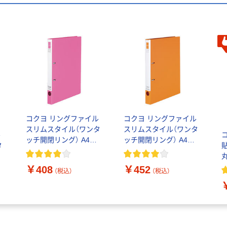
コクヨ リングファイル
コクヨ リングファイル
スリムスタイル（ワンタ
スリムスタイル（ワンタ
ル
ッチ開閉リング） A4タ
ッチ開閉リング） A4タ
タ
テ 丸型2穴 背幅27mm
テ 丸型2穴 背幅33mm
180枚とじ ピンク フ-
220枚とじ オレンジ フ-
フ
￥408
￥452
URF420NP 1冊
URF430NYR 1冊
（税込）
（税込）