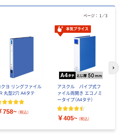
ページ：
1
／
3
本気プライス
オリジ
次のスライド
コクヨ リングファイル
アスクル パイプ式フ
レバー式ア
R 丸型2穴 A4タテ
ァイル両開き エコノミ
ル A4タ
ータイプ（A4タテ）
66mm 
ロスタイル
￥758~
（税込）
￥405~
￥506~
（税込）