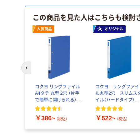
この商品を見た人はこちらも検討
人気商品
オリジナル
前のスライドへ
コクヨ リングファイル
コクヨ リングファイ
A4タテ 丸型 2穴 （片手
ル丸型2穴 スリムス
で簡単に開けられる）ス
イル（ハードタイプ）
リムスタイル
A4タテワイド 背幅
27mm
￥386~
￥522~
（税込）
（税込）