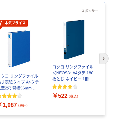
スポンサー
本気プライス
次のスライド
コクヨ リングファイル
コクヨ リ
＜NEOS＞ A4タテ 180
＜NEOS＞ 
コクヨ リングファイル
枚とじ ネイビー 1冊
枚とじ ラ
貼り表紙タイプ A4タテ
フ-420NDB
1冊 フ-420
丸型2穴 背幅56mm 青
-440NB
￥522
￥522
（税込）
（
￥1,087
（税込）