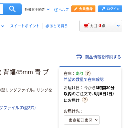
ヘルプ
各種お手続き
0
スイートポイント
あとで買う
カゴ
点
商品情報を印刷する
 背幅45mm 青 ブ
在庫：
あり
希望の数量で在庫確認
お届け日：今から
6時間30分
紙D型リングファイル。リングを
以内
のご注文で、
8月9日（日）
。
にお届け
グファイル（D型2穴）
お届け先：