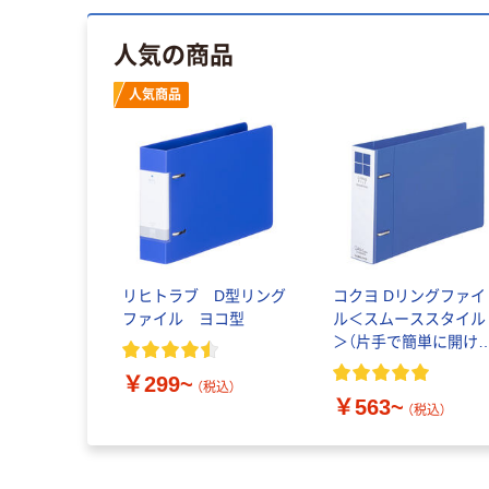
人気の商品
人気商品
リヒトラブ D型リング
コクヨ Dリングファイ
ファイル ヨコ型
ル＜スムーススタイル
＞（片手で簡単に開け
れる） A4タテ以外サイ
￥299~
ズ D型 2穴
（税込）
￥563~
（税込）