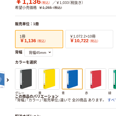
￥1,136
／￥1,033（税抜き）
（税込）
希望小売価格
￥1,265
（税込）
販売単位：1冊
1冊
￥1,072.2×10冊
￥1,136
￥10,722
（税込）
（税込）
背幅
カラーを選択
グレー
黄
青
赤
緑
この商品のバリエーション
「背幅」「カラー」「販売単位」違いで 全20商品 あります。
すべ