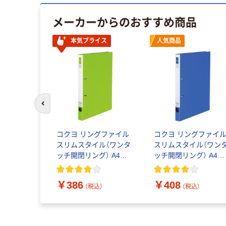
メーカーからのおすすめ商品
本気プライス
人気商品
前のスライドへ
コクヨ リングファイル
コクヨ リングファイ
スリムスタイル（ワンタ
スリムスタイル（ワン
ッチ開閉リング） A4タ
ッチ開閉リング） A4タ
テ 丸型2穴 背幅27mm
テ 丸型2穴 背幅27mm
180枚とじ 黄緑 フ-
180枚とじ 青 フ-
￥386
￥408
URF420NYG 1冊
URF420NB 1冊
（税込）
（税込）