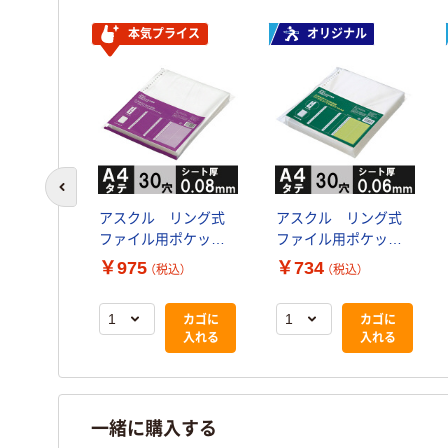
本気プライス
オリジナル
前のスライドへ
アスクル リング式
アスクル リング式
ファイル用ポケッ
ファイル用ポケッ
ト A4タテ 30穴
ト A4タテ 30穴
￥975
￥734
（税込）
（税込）
丈夫な穴で30枚収
丈夫な穴で20枚収
容 1袋(100枚) オリ
容 1袋(100枚) オリ
カゴに
カゴに
ジナル
ジナル
入れる
入れる
一緒に購入する