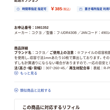
配送オプション
￥385
時間帯指定 指定可
置き場所指定 利用
（税込）
お申込番号：1981352
メーカー：コクヨ
／型番：フ‐UDR430B
／JANコード：49014
商品詳細
ブランド名
コクヨ
／
ご使用上の注意
※ファイルの収容枚数
を使用し、収容寸法1mmあたり10枚で算出しております。そ
ずしも計算通りにならない場合がありますので、一応の目安と
法（高さ・幅・背幅）
307・260・45
／
再生材配合率
表紙：R-P
もっと見る
類似商品と比較する
この商品に対応するリフィル