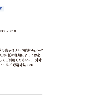
可
80023618
の表示は、PPC用紙64g／m2
のため、紙の種類によっては必
してご利用ください。
／
外寸
P50％
／
収容寸法
30