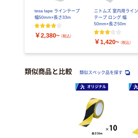
e ラインテープ
tesa tape ラインテープ
ニトムズ 室内用ライ
幅50mm×長さ33m
テープ ロング 幅
~
50mm×長さ50m
（税込）
￥2,380~
（税込）
￥1,420~
（税込）
類似商品と比較
類似スペック品を探す
オリジナル