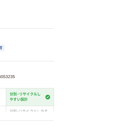
。
可
053235
分別・リサイクルし
やすい設計
分別・リサイクルしやす
い設計
温室効果ガスなどの削減