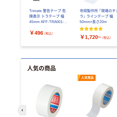
Trimate 警告テープ 危
寺岡製作所 「現場のチ
険表示 トラテープ 幅
ラ」 ラインテープ 幅
45mm AFF-TRA001-S
50mm×長さ20m
1個 60-7278-08（直送
￥496
品）
（税込）
￥1,720~
（税込）
人気の商品
人気商品
前のスライドへ