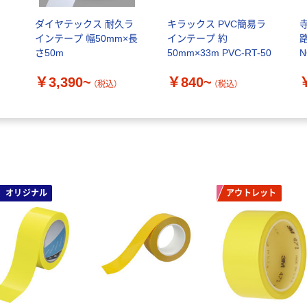
ン
ダイヤテックス 耐久ラ
キラックス PVC簡易ラ
インテープ 幅50mm×長
インテープ 約
さ50m
50mm×33m PVC-RT-50
N
￥3,390~
￥840~
（税込）
（税込）
オリジナル
アウトレット