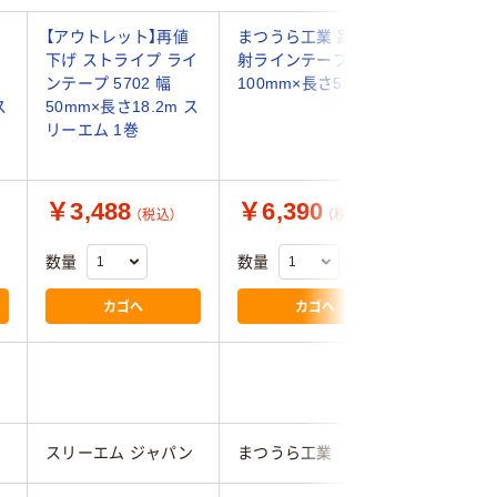
ラ
【アウトレット】再値
まつうら工業 路面反
寺岡製作
下げ ストライプ ライ
射ラインテープ 黄 幅
インテープ
ンテープ 5702 幅
100mm×長さ5m 1巻
黄 幅50
ス
50mm×長さ18.2m ス
50m 1
リーエム 1巻
￥3,488
￥6,390
￥3,2
（税込）
（税込）
数量
数量
数量
カゴへ
カゴへ
ン
スリーエム ジャパン
まつうら工業
寺岡製作