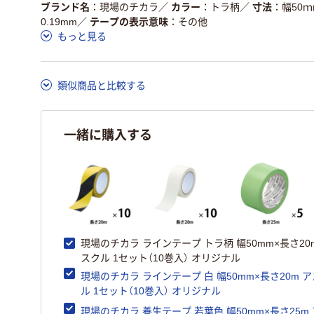
ある
ている
ブランド名
現場のチカラ
／
カラー
トラ柄
／
寸法
幅50ｍ
0.19mm
／
テープの表示意味
その他
この商品の環境配慮ポイントです。詳しくはページ下部の商品
もっと見る
ア詳細／加点項目
」で確認できます。
類似商品と比較する
一緒に購入する
現場のチカラ ラインテープ トラ柄 幅50mm×長さ20
スクル 1セット（10巻入） オリジナル
現場のチカラ ラインテープ 白 幅50mm×長さ20m 
ル 1セット（10巻入） オリジナル
現場のチカラ 養生テープ 若葉色 幅50mm×長さ25m