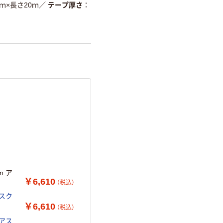
ｍ×長さ20ｍ
／
テープ厚さ
詳細「
アスクル商品環境スコ
m ア
￥6,610
（税込）
アスク
￥6,610
（税込）
 アス