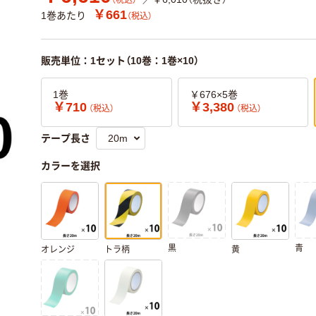
（税込）
￥661
1巻あたり
（税込）
販売単位：1セット（10巻：1巻×10）
1巻
￥676×5巻
￥710
￥3,380
（税込）
（税込）
テープ長さ
カラーを選択
黒
青
オレンジ
トラ柄
黄