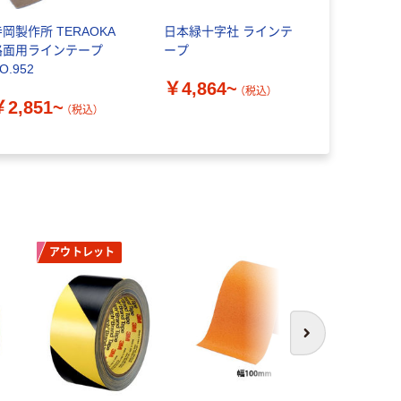
寺岡製作所 TERAOKA
日本緑十字社 ラインテ
トラスコ中山
路面用ラインテープ
ープ
目印テープ 
O.952
￥4,864~
（税込）
￥432~
￥2,851~
（税込）
アウトレット
次へ