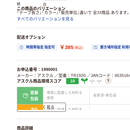
緑
白
この商品のバリエーション
「テープ長さ」「カラー」「販売単位」違いで 全33商品 あります
すべてのバリエーションを見る
配送オプション
￥385
時間帯指定 指定可
置き場所指定 利用
（税込）
お申込番号：1990001
メーカー：アスクル
／型番：TR1920
／JANコード：4535164
アスクル商品環境スコア
10
容器
環境に配慮した材料を
省資源・無包装
使用
包装
詳しく見る
商品
環境に配慮した材料を
省資源・省エネ・節水
本体
使用
独自の回収スキームが
アスクルで資源循環し
商品詳細
仕組