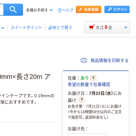
ヘルプ
各種お手続き
0
スイートポイント
あとで買う
カゴ
点
商品情報を印刷する
mm×長さ20m ア
在庫：
あり
希望の数量で在庫確認
お届け日：
7月22日（水）
にお
ンテープです。0.19mmの
届け
確保におすすめです。
お急ぎ便：7月21日（火）にお届け
（今から14時間58分以内のご注文
で指定可。追加料金なし）
お届け先：