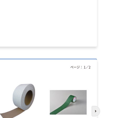
ページ：
1
／
2
人気商品
次のスライド