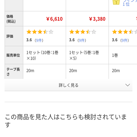
1 位
価格
￥6,610
￥3,380
(税込)
評価
3.6
3.6
3.6
（
9件
）
（
9件
）
（
9件
）
1セット（10巻：1巻
1セット（5巻：1巻
1巻
販売単位
×10）
×5）
テープ長
20m
20m
20m
さ
詳しく見る
トラ柄
トラ柄
トラ柄
カラー
お申込番
1990001
1989950
1959253
号
7点
あり
あり
在庫
この商品を見た人はこちらも検討されていま
す
8月12日（水）
8月12日（水）
8月12日（水）
お届け日