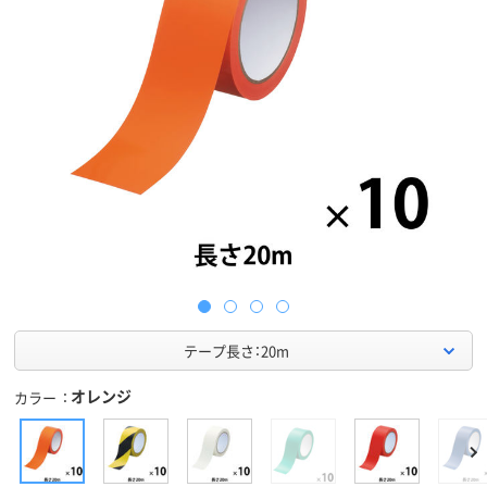
テープ長さ：20m
オレンジ
カラー