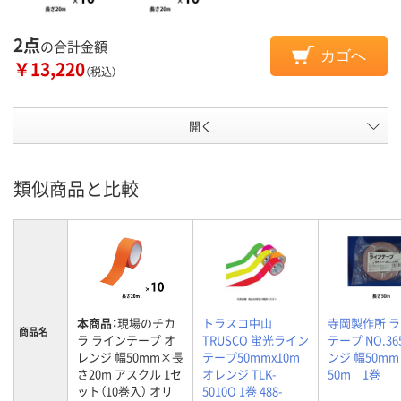
2点
の合計金額
カゴへ
￥13,220
（税込）
開く
類似商品と比較
本商品：
現場のチカ
トラスコ中山
寺岡製作所 
商品名
ラ ラインテープ オ
TRUSCO 蛍光ライン
テープ NO.36
レンジ 幅50mm×長
テープ50mmx10m
ンジ 幅50m
さ20m アスクル 1セ
オレンジ TLK-
50m 1巻
ット（10巻入） オリ
5010O 1巻 488-