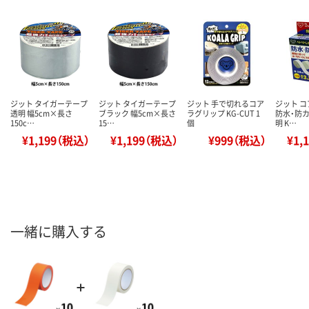
ジット タイガーテープ
ジット タイガーテープ
ジット 手で切れるコア
ジット 
透明 幅5cm×長さ
ブラック 幅5cm×長さ
ラグリップ KG-CUT 1
防水・防カ
150c…
15…
個
明 K…
¥1,199（税込）
¥1,199（税込）
¥999（税込）
¥1,
一緒に購入する