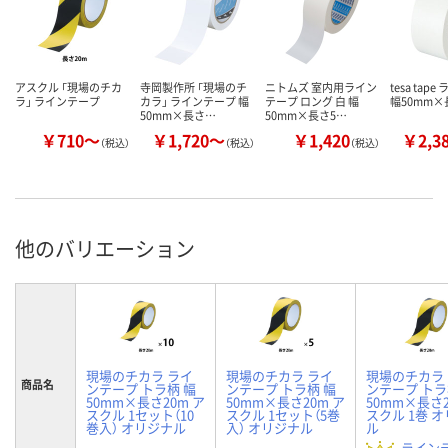
アスクル 「現場のチカ
寺岡製作所 「現場のチ
ニトムズ 室内用ライン
tesa tap
ラ」 ラインテープ
カラ」 ラインテープ 幅
テープ ロング 白 幅
幅50mm×
50mm×長さ…
50mm×長さ5…
￥710～
￥1,720～
￥1,420
￥2,3
（税込）
（税込）
（税込）
他のバリエーション
現場のチカラ ライ
現場のチカラ ライ
現場のチカラ
商品名
ンテープ トラ柄 幅
ンテープ トラ柄 幅
ンテープ トラ
50mm×長さ20m ア
50mm×長さ20m ア
50mm×長さ2
スクル 1セット（10
スクル 1セット（5巻
スクル 1巻 
巻入） オリジナル
入） オリジナル
ル
ライン