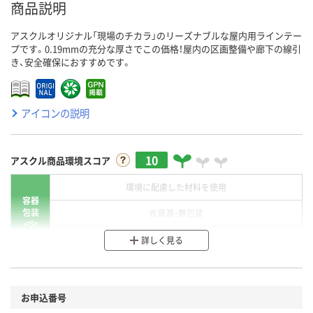
商品説明
アスクルオリジナル「現場のチカラ」のリーズナブルな屋内用ラインテー
プです。0.19mmの充分な厚さでこの価格！屋内の区画整備や廊下の線引
き、安全確保におすすめです。
アイコンの説明
10
アスクル商品環境スコア
環境に配慮した材料を使用
容器
包装
省資源・無包装
分別・リサイクルしやすい設計
詳しく見る
環境に配慮した材料を使用
商品
お申込番号
本体
省資源・省エネ・節水