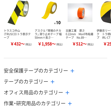
数量
数量
数量
カゴへ
カゴへ
カ
トラスコ中山
アスクル 「現場のチカ
古藤工業 厚さ
伊藤忠リー
（TRUSCO）トラ表示テ
ラ」 滑り止めテープ 幅
0.22mm Monf布粘着
ク トラ柄
ープ
50mm×長さ…
テープ No.89…
プ IRL-CT
￥432～
￥1,958～
￥512～
￥2
（税込）
（税込）
（税込）
安全保護テープのカテゴリー
テープのカテゴリー
オフィス用品のカテゴリー
作業・研究用品のカテゴリー