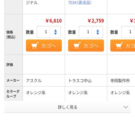
ジナル
7034（直送品）
￥6,610
￥2,759
￥3
数量
数量
数量
価格
(税込)
カゴへ
カゴへ
カ
評価
アスクル
トラスコ中山
寺岡製作所
メーカー
カラーグ
オレンジ系
オレンジ系
オレンジ系
ループ
詳しく見る
50mm
50mm、50ｍ
テープ幅
テープ長
20m
50m、50ｍ
さ
テープ厚
0.19mm
0.165mm