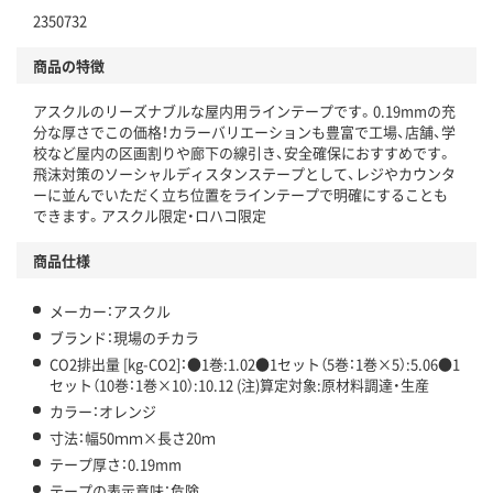
2350732
分別・リサイクルしやすい設計
商品の特徴
独自の回収スキームがある
仕組
アスクルのリーズナブルな屋内用ラインテープです。0.19mmの充
アスクルで資源循環している
分な厚さでこの価格！カラーバリエーションも豊富で工場、店舗、学
校など屋内の区画割りや廊下の線引き、安全確保におすすめです。
温室効果ガスなどの削減
飛沫対策のソーシャルディスタンステープとして、レジやカウンタ
ーに並んでいただく立ち位置をラインテープで明確にすることも
この商品の環境配慮ポイントです。下記商品詳細「
できます。アスクル限定・ロハコ限定
アスクル商品環境スコア詳細／加点項目
」で確認できます。
商品仕様
メーカー：アスクル
ブランド：現場のチカラ
CO2排出量 [kg-CO2]：●1巻:1.02●1セット（5巻：1巻×5）:5.06●1
セット（10巻：1巻×10）:10.12 (注)算定対象:原材料調達・生産
カラー：オレンジ
寸法：幅50ｍｍ×長さ20ｍ
テープ厚さ：0.19mm
テープの表示意味：危険