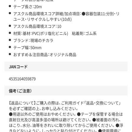
テープ長さ：20m
アスクル商品環境スコア詳細/加点項目：●容器包装11:分別・リ
ユース・リサイクルしやすい(10点)
アスクル商品環境スコア：10
材質：基材：PVC(ポリ塩化ビニル) 粘着剤：ゴム系
ブランド：現場のチカラ
テープ幅：50mm
おすすめ＆注目商品：オリジナル商品
JANコード
4535164059879
備考（ご注意）
【返品について】ご購入の際は、ご利用ガイド「返品・交換について」
を必ずご確認の上、お申し込みください。
●用途以外のご使用はおやめください。●テープを保管する場合は
直射日光及び高温多湿の場所は避けてください。●被着面の汚れ、
ほこり、水分、油等をきれいに取り除いてからご使用ください。●浮
きなどないように、しっかりと貼り付けてください。●使用環境に