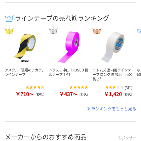
ラインテープの売れ筋ランキング
アスクル 「現場のチカラ」
トラスコ中山 TRUSCO 目
ニトムズ 室内用ラインテ
も
ラインテープ
印テープ TMT
ープ ロング 白 幅50mm×
保
長さ5…
(
3件
)
￥710～
￥437～
￥1,420
（税込）
（税込）
（税込）
ランキングをもっと見る
メーカーからのおすすめ商品
スポンサー